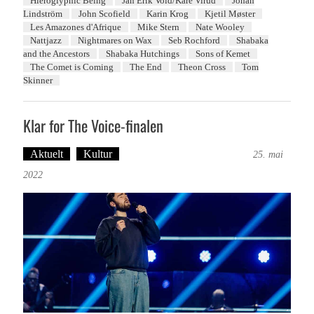
Hieroglyphic Being
Jan Erik Vold/Kåre Virud
Johan
Lindström
John Scofield
Karin Krog
Kjetil Møster
Les Amazones d'Afrique
Mike Stern
Nate Wooley
Nattjazz
Nightmares on Wax
Seb Rochford
Shabaka
and the Ancestors
Shabaka Hutchings
Sons of Kemet
The Comet is Coming
The End
Theon Cross
Tom
Skinner
Klar for The Voice-finalen
Aktuelt
Kultur
Tekst: Magne Fonn Hafskor
25. mai
2022