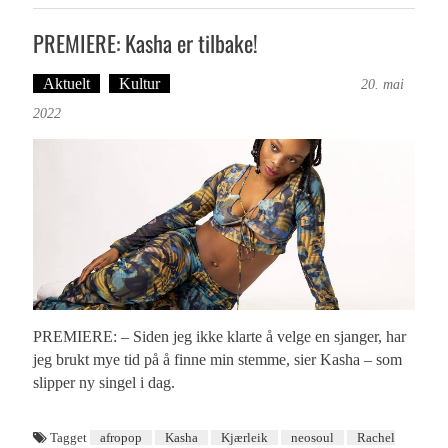
PREMIERE: Kasha er tilbake!
Aktuelt
Kultur
Tekst: Magne Fonn Hafskor
20. mai
2022
PREMIERE: – Siden jeg ikke klarte å velge en sjanger, har
jeg brukt mye tid på å finne min stemme, sier Kasha – som
slipper ny singel i dag.
Tagget
afropop
Kasha
Kjærleik
neosoul
Rachel