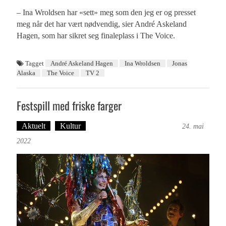
– Ina Wroldsen har «sett» meg som den jeg er og presset
meg når det har vært nødvendig, sier André Askeland
Hagen, som har sikret seg finaleplass i The Voice.
Tagget
André Askeland Hagen
Ina Wroldsen
Jonas
Alaska
The Voice
TV 2
Festspill med friske farger
Aktuelt
Kultur
Tekst: Magne Fonn Hafskor
24. mai
2022