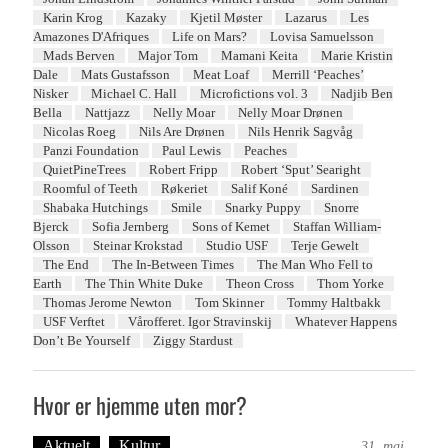
Karin Krog
Kazaky
Kjetil Møster
Lazarus
Les
Amazones D'Afriques
Life on Mars?
Lovisa Samuelsson
Mads Berven
Major Tom
Mamani Keita
Marie Kristin
Dale
Mats Gustafsson
Meat Loaf
Merrill ‘Peaches’
Nisker
Michael C. Hall
Microfictions vol. 3
Nadjib Ben
Bella
Nattjazz
Nelly Moar
Nelly Moar Drønen
Nicolas Roeg
Nils Are Drønen
Nils Henrik Sagvåg
Panzi Foundation
Paul Lewis
Peaches
QuietPineTrees
Robert Fripp
Robert ‘Sput’ Searight
Roomful of Teeth
Røkeriet
Salif Koné
Sardinen
Shabaka Hutchings
Smile
Snarky Puppy
Snorre
Bjerck
Sofia Jernberg
Sons of Kemet
Staffan William-
Olsson
Steinar Krokstad
Studio USF
Terje Gewelt
The End
The In-Between Times
The Man Who Fell to
Earth
The Thin White Duke
Theon Cross
Thom Yorke
Thomas Jerome Newton
Tom Skinner
Tommy Haltbakk
USF Verftet
Vårofferet. Igor Stravinskij
Whatever Happens
Don’t Be Yourself
Ziggy Stardust
Hvor er hjemme uten mor?
Aktuelt
Kultur
Tekst: Magne Fonn Hafskor
31. mai