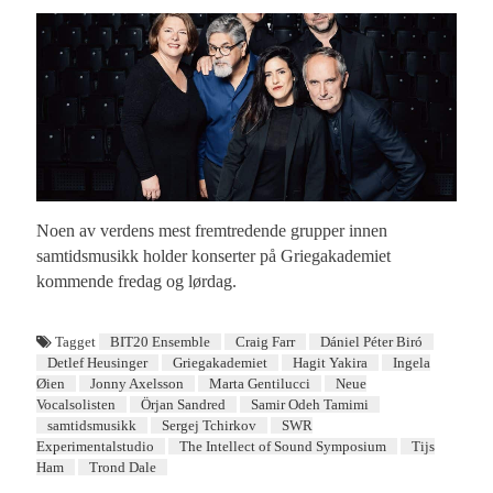
Noen av verdens mest fremtredende grupper innen
samtidsmusikk holder konserter på Griegakademiet
kommende fredag og lørdag.
Tagget
BIT20 Ensemble
Craig Farr
Dániel Péter Biró
Detlef Heusinger
Griegakademiet
Hagit Yakira
Ingela
Øien
Jonny Axelsson
Marta Gentilucci
Neue
Vocalsolisten
Örjan Sandred
Samir Odeh Tamimi
samtidsmusikk
Sergej Tchirkov
SWR
Experimentalstudio
The Intellect of Sound Symposium
Tijs
Ham
Trond Dale