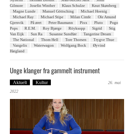
Gilmore
Josefin Winther
Klaus Schulze
Knut Skønberg
Magne Lunde
Manuel Göttsching
Michael Hoenig
Michael Ray
Michael Stipe
Milan Cimfe
Ole Amund
Gjersvik
På øret
Peter Baumann
Pixx
Pluto
Pogo
Pops
R.E.M.
Roy Bjørge
Röyksopp
Sigrid
Stig
Van Eijk
Sun Ra
Susanne Sundfør
Tangerine Dream
The National
Thom Hell
Tore Thorsen
Trygve Thue
Vangelis
Waterwagon
Wolfgang Bock
Øyvind
Hægland
Unge klanger fra gammelt instrument
Aktuelt
Kultur
Tekst: Magne Fonn Hafskor
26. mai
2022