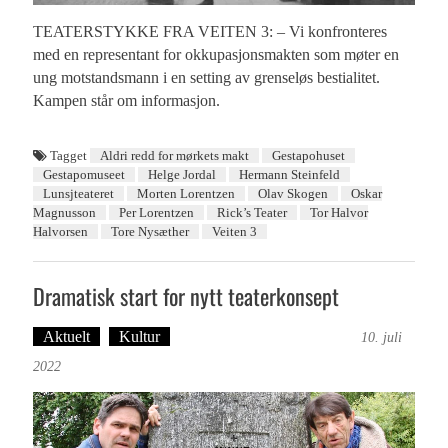
TEATERSTYKKE FRA VEITEN 3: – Vi konfronteres
med en representant for okkupasjonsmakten som møter en
ung motstandsmann i en setting av grenseløs bestialitet.
Kampen står om informasjon.
Tagget
Aldri redd for mørkets makt
Gestapohuset
Gestapomuseet
Helge Jordal
Hermann Steinfeld
Lunsjteateret
Morten Lorentzen
Olav Skogen
Oskar
Magnusson
Per Lorentzen
Rick’s Teater
Tor Halvor
Halvorsen
Tore Nysæther
Veiten 3
Dramatisk start for nytt teaterkonsept
Aktuelt
Kultur
Tekst: Magne Fonn Hafskor
10. juli
2022