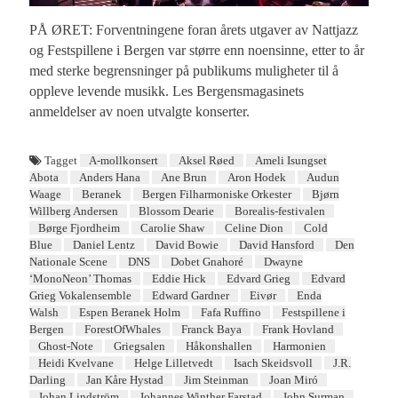
PÅ ØRET: Forventningene foran årets utgaver av Nattjazz
og Festspillene i Bergen var større enn noensinne, etter to år
med sterke begrensninger på publikums muligheter til å
oppleve levende musikk. Les Bergensmagasinets
anmeldelser av noen utvalgte konserter.
Tagget
A-mollkonsert
Aksel Røed
Ameli Isungset
Abota
Anders Hana
Ane Brun
Aron Hodek
Audun
Waage
Beranek
Bergen Filharmoniske Orkester
Bjørn
Willberg Andersen
Blossom Dearie
Borealis-festivalen
Børge Fjordheim
Carolie Shaw
Celine Dion
Cold
Blue
Daniel Lentz
David Bowie
David Hansford
Den
Nationale Scene
DNS
Dobet Gnahoré
Dwayne
‘MonoNeon’ Thomas
Eddie Hick
Edvard Grieg
Edvard
Grieg Vokalensemble
Edward Gardner
Eivør
Enda
Walsh
Espen Beranek Holm
Fafa Ruffino
Festspillene i
Bergen
ForestOfWhales
Franck Baya
Frank Hovland
Ghost-Note
Griegsalen
Håkonshallen
Harmonien
Heidi Kvelvane
Helge Lilletvedt
Isach Skeidsvoll
J.R.
Darling
Jan Kåre Hystad
Jim Steinman
Joan Miró
Johan Lindström
Johannes Winther Farstad
John Surman