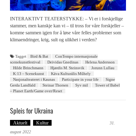
INTERAKTIVT TEATERSTYKKE: – Vi er i forskjellige
stammer, men kanskje kan vi – til tross for våre forskjeller –
komme sammen igjen for å løse våre felles problemer som
klimaendringer, krig, sult og ulikhet i verden?
Tagget
Bird & Bat
ConTempo internasjonale
scenekunstfestival
Deividas Gnedinas
Helena Andersson
Hilde Brinchmann
Hjørdis M. Steinsvik
Jorunn Lullau
K:13 – Scenekunst
Káva Kulturális Műhely
Nasjonalteateret i Kaunas
Participate in your life
Signe
Gerda Landfald
Steinar Thorsen
Syv mil
Tower of Babel
– Planet Earth/Game over/Reset
Spleis for Ukraina
Aktuelt
Kultur
Tekst: Magne Fonn Hafskor
31.
august 2022