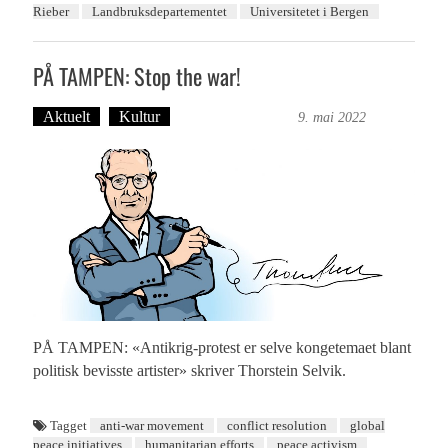
Rieber
Landbruksdepartementet
Universitetet i Bergen
PÅ TAMPEN: Stop the war!
Aktuelt
Kultur
Bergensmagasinet
9. mai 2022
PÅ TAMPEN: «Antikrig-protest er selve kongetemaet blant
politisk bevisste artister» skriver Thorstein Selvik.
Tagget
anti-war movement
conflict resolution
global
peace initiatives
humanitarian efforts
peace activism