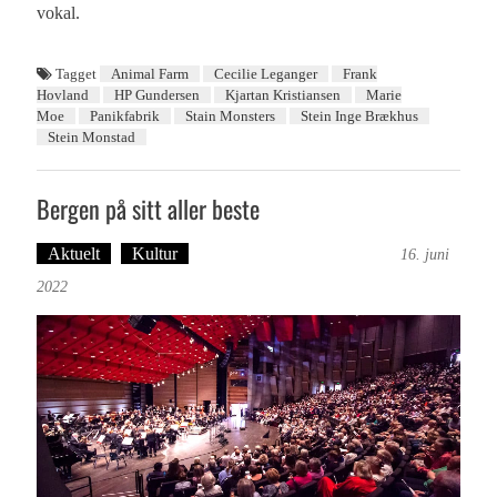
vokal.
Tagget
Animal Farm
Cecilie Leganger
Frank
Hovland
HP Gundersen
Kjartan Kristiansen
Marie
Moe
Panikfabrik
Stain Monsters
Stein Inge Brækhus
Stein Monstad
Bergen på sitt aller beste
Aktuelt
Kultur
Tekst: Magne Fonn Hafskor
16. juni
2022