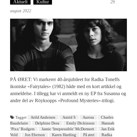
Aktuelt
Kultur
Tekst: Magne Fonn Hafskor
29.
august 2022
PÅ ØRET: Vi markerer 40-årsjubileet for Radka Toneffs
ikoniske «Fairytales» (1982) både med en kort artikkel og
anmeldelse. I tillegg har vi anmeldt en ny EP fra Susanna og
andre del av Röyksopps «Profound Mysteries»-trilogi.
Tagget
Arild Andersen
Astrid S
Aurora
Charles
Baudelaire
Delphine Dora
Emily Dickinson
Hannah
‘Pixx’ Rodgers
Jamie ‘Irrepressible’ McDermott
Jan Erik
Vold
Jon Eberson
Karen Harding
På øret
Radka