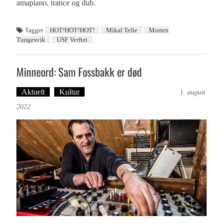
amapiano, trance og dub.
Tagget
HOT!HOT!HOT!
Mikal Telle
Morten
Tungesvik
USF Verftet
Minneord: Sam Fossbakk er død
Aktuelt
Kultur
Tekst: Magne Fonn Hafskor
1. august
2022