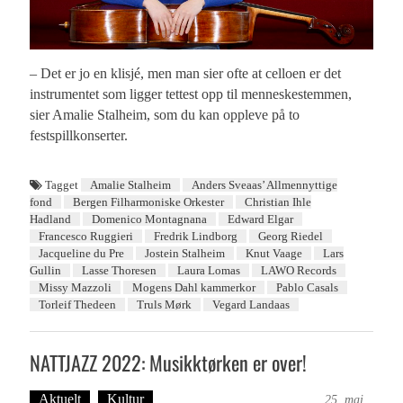
– Det er jo en klisjé, men man sier ofte at celloen er det
instrumentet som ligger tettest opp til menneskestemmen,
sier Amalie Stalheim, som du kan oppleve på to
festspillkonserter.
Tagget
Amalie Stalheim
Anders Sveaas’ Allmennyttige
fond
Bergen Filharmoniske Orkester
Christian Ihle
Hadland
Domenico Montagnana
Edward Elgar
Francesco Ruggieri
Fredrik Lindborg
Georg Riedel
Jacqueline du Pre
Jostein Stalheim
Knut Vaage
Lars
Gullin
Lasse Thoresen
Laura Lomas
LAWO Records
Missy Mazzoli
Mogens Dahl kammerkor
Pablo Casals
Torleif Thedeen
Truls Mørk
Vegard Landaas
NATTJAZZ 2022: Musikktørken er over!
Aktuelt
Kultur
Tekst: Magne Fonn Hafskor
25. mai