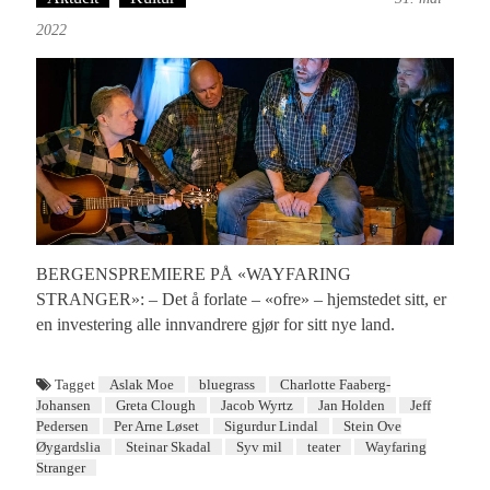
2022
BERGENSPREMIERE PÅ «WAYFARING
STRANGER»: – Det å forlate – «ofre» – hjemstedet sitt, er
en investering alle innvandrere gjør for sitt nye land.
Tagget
Aslak Moe
bluegrass
Charlotte Faaberg-
Johansen
Greta Clough
Jacob Wyrtz
Jan Holden
Jeff
Pedersen
Per Arne Løset
Sigurdur Lindal
Stein Ove
Øygardslia
Steinar Skadal
Syv mil
teater
Wayfaring
Stranger