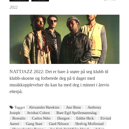
2022
NATTJAZZ 2022: Det er bare å snøre på seg klubb til
klubb-skoene og forberede deg på ti dager med
musikkopplevelser du kan ha med deg i minnet i årevis
etterpå.
Tagget
Alexander Hawkins
Ane Brun
Anthony
Joseph
Avishai Cohen
Bare Egil Spellemannslag
Borealis
Carlos Niño
Dungen
Eddie Hick
Eivind
Aarset
Gang Starr
Gard Nilssen
Hedvig Mollestad