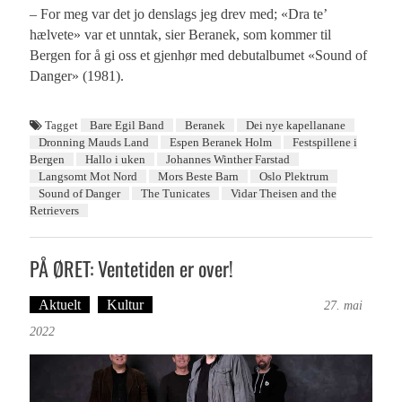
– For meg var det jo denslags jeg drev med; «Dra te’
hælvete» var et unntak, sier Beranek, som kommer til
Bergen for å gi oss et gjenhør med debutalbumet «Sound of
Danger» (1981).
Tagget
Bare Egil Band
Beranek
Dei nye kapellanane
Dronning Mauds Land
Espen Beranek Holm
Festspillene i
Bergen
Hallo i uken
Johannes Winther Farstad
Langsomt Mot Nord
Mors Beste Barn
Oslo Plektrum
Sound of Danger
The Tunicates
Vidar Theisen and the
Retrievers
PÅ ØRET: Ventetiden er over!
Aktuelt
Kultur
Tekst: Magne Fonn Hafskor
27. mai
2022