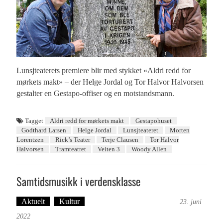
Lunsjteaterets premiere blir med stykket «Aldri redd for
mørkets makt» – der Helge Jordal og Tor Halvor Halvorsen
gestalter en Gestapo-offiser og en motstandsmann.
Tagget
Aldri redd for mørkets makt
Gestapohuset
Godthard Larsen
Helge Jordal
Lunsjteateret
Morten
Lorentzen
Rick’s Teater
Terje Clausen
Tor Halvor
Halvorsen
Tramteatret
Veiten 3
Woody Allen
Samtidsmusikk i verdensklasse
Aktuelt
Kultur
Tekst: Magne Fonn Hafskor
23. juni
2022