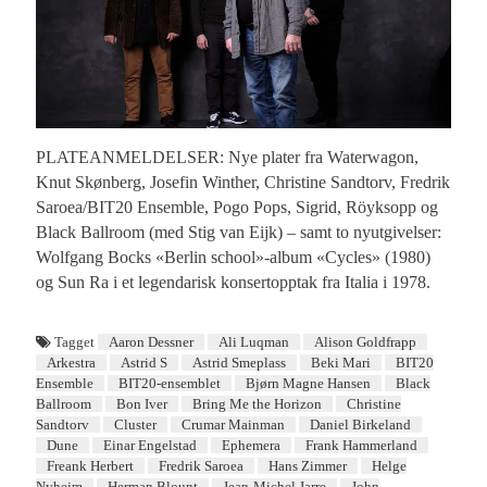
PLATEANMELDELSER: Nye plater fra Waterwagon,
Knut Skønberg, Josefin Winther, Christine Sandtorv, Fredrik
Saroea/BIT20 Ensemble, Pogo Pops, Sigrid, Röyksopp og
Black Ballroom (med Stig van Eijk) – samt to nyutgivelser:
Wolfgang Bocks «Berlin school»-album «Cycles» (1980)
og Sun Ra i et legendarisk konsertopptak fra Italia i 1978.
Tagget
Aaron Dessner
Ali Luqman
Alison Goldfrapp
Arkestra
Astrid S
Astrid Smeplass
Beki Mari
BIT20
Ensemble
BIT20-ensemblet
Bjørn Magne Hansen
Black
Ballroom
Bon Iver
Bring Me the Horizon
Christine
Sandtorv
Cluster
Crumar Mainman
Daniel Birkeland
Dune
Einar Engelstad
Ephemera
Frank Hammerland
Freank Herbert
Fredrik Saroea
Hans Zimmer
Helge
Nyheim
Herman Blount
Jean-Michel Jarre
John