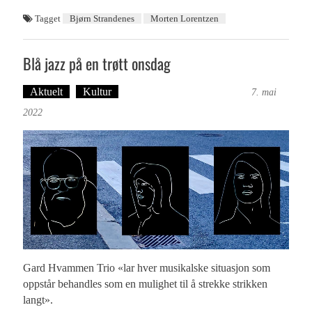
Tagget
Bjørn Strandenes
Morten Lorentzen
Blå jazz på en trøtt onsdag
Aktuelt
Kultur
Tekst: Magne Fonn Hafskor
7. mai
2022
Gard Hvammen Trio «lar hver musikalske situasjon som
oppstår behandles som en mulighet til å strekke strikken
langt».