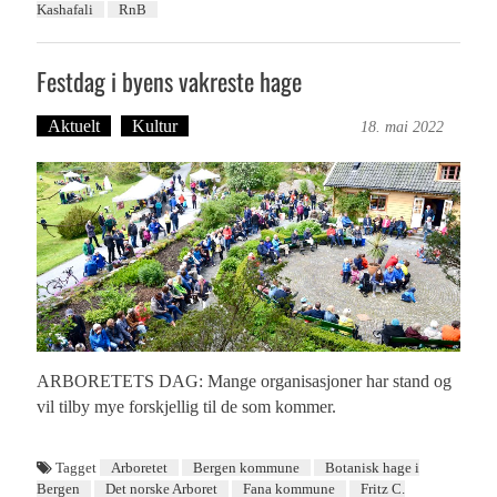
Kashafali
RnB
Festdag i byens vakreste hage
Aktuelt
Kultur
Anne Tafjord-Kirkebø
18. mai 2022
ARBORETETS DAG: Mange organisasjoner har stand og
vil tilby mye forskjellig til de som kommer.
Tagget
Arboretet
Bergen kommune
Botanisk hage i
Bergen
Det norske Arboret
Fana kommune
Fritz C.