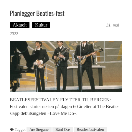
Planlegger Beatles-fest
Aktuelt
Kultur
Tekst: Magne Fonn Hafskor
31. mai
2022
BEATLESFESTIVALEN FLYTTER TIL BERGEN:
Festivalen starter nesten på dagen 60 år etter at The Beatles
slapp debutsingelen «Love Me Do».
Tagget
Are Stegane
Bård Ose
Beatlesfestivalen