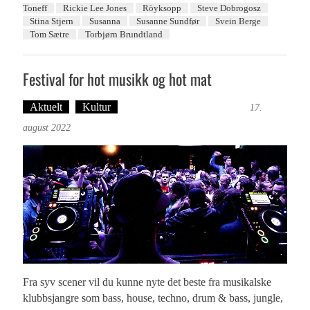
Toneff
Rickie Lee Jones
Röyksopp
Steve Dobrogosz
Stina Stjern
Susanna
Susanne Sundfør
Svein Berge
Tom Sætre
Torbjørn Brundtland
Festival for hot musikk og hot mat
Aktuelt
Kultur
Tekst: Magne Fonn Hafskor
17.
august 2022
Fra syv scener vil du kunne nyte det beste fra musikalske
klubbsjangre som bass, house, techno, drum & bass, jungle,