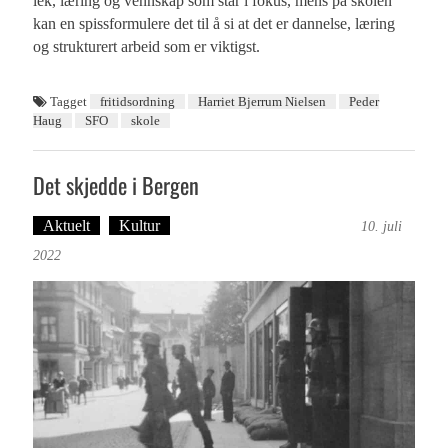
lek, læring og vennskap som står i fokus, mens på skolen
kan en spissformulere det til å si at det er dannelse, læring
og strukturert arbeid som er viktigst.
Tagget
fritidsordning
Harriet Bjerrum Nielsen
Peder
Haug
SFO
skole
Det skjedde i Bergen
Aktuelt
Kultur
Tekst: Magne Fonn Hafskor
10. juli
2022