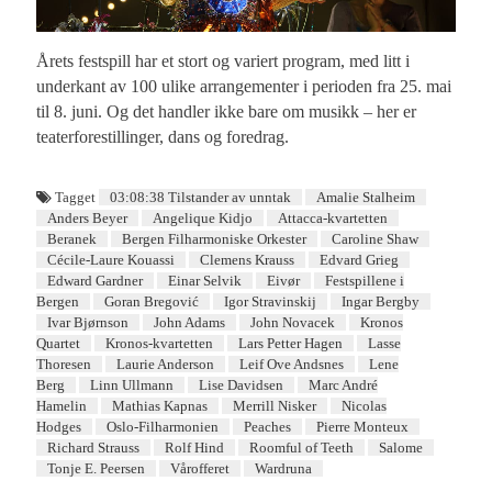
Årets festspill har et stort og variert program, med litt i
underkant av 100 ulike arrangementer i perioden fra 25. mai
til 8. juni. Og det handler ikke bare om musikk – her er
teaterforestillinger, dans og foredrag.
Tagget
03:08:38 Tilstander av unntak
Amalie Stalheim
Anders Beyer
Angelique Kidjo
Attacca-kvartetten
Beranek
Bergen Filharmoniske Orkester
Caroline Shaw
Cécile-Laure Kouassi
Clemens Krauss
Edvard Grieg
Edward Gardner
Einar Selvik
Eivør
Festspillene i
Bergen
Goran Bregović
Igor Stravinskij
Ingar Bergby
Ivar Bjørnson
John Adams
John Novacek
Kronos
Quartet
Kronos-kvartetten
Lars Petter Hagen
Lasse
Thoresen
Laurie Anderson
Leif Ove Andsnes
Lene
Berg
Linn Ullmann
Lise Davidsen
Marc André
Hamelin
Mathias Kapnas
Merrill Nisker
Nicolas
Hodges
Oslo-Filharmonien
Peaches
Pierre Monteux
Richard Strauss
Rolf Hind
Roomful of Teeth
Salome
Tonje E. Peersen
Vårofferet
Wardruna