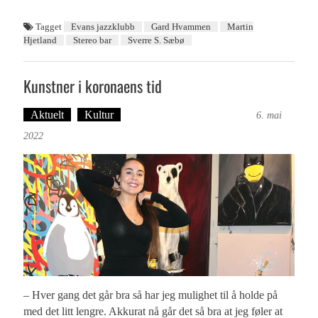
Tagget
Evans jazzklubb
Gard Hvammen
Martin
Hjetland
Stereo bar
Sverre S. Sæbø
Kunstner i koronaens tid
Aktuelt
Kultur
Tekst: Magne Fonn Hafskor
6. mai
2022
– Hver gang det går bra så har jeg mulighet til å holde på
med det litt lengre. Akkurat nå går det så bra at jeg føler at