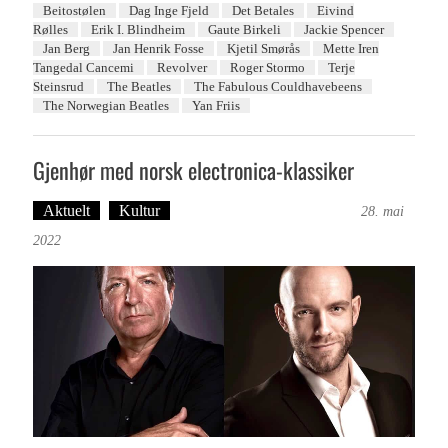
Beitostølen
Dag Inge Fjeld
Det Betales
Eivind
Rølles
Erik I. Blindheim
Gaute Birkeli
Jackie Spencer
Jan Berg
Jan Henrik Fosse
Kjetil Smørås
Mette Iren
Tangedal Cancemi
Revolver
Roger Stormo
Terje
Steinsrud
The Beatles
The Fabulous Couldhavebeens
The Norwegian Beatles
Yan Friis
Gjenhør med norsk electronica-klassiker
Aktuelt
Kultur
Tekst: Magne Fonn Hafskor
28. mai
2022