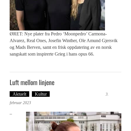
ØRET: Nye plater fra Pedro ‘Moonpedro’ Carmona-
Alvarez, Real Ones, Josefin Winther, Ole Amund Gjersvik
og Mads Berven, samt en frisk oppdatering av en norsk
sangskatt som inspirerte Grieg i hans opus 66.
Luft mellom linjene
Aktuelt
Kultur
Tekst: Magne Fonn Hafskor
3.
februar 2023
–