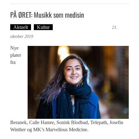
PÅ ØRET: Musikk som medisin
Aktuelt
Kultur
Tekst: Magne Fonn Hafskor
21.
oktober 2019
Nye
plater
fra
Beranek, Calle Hamre, Sonisk Blodbad, Telepath, Josefin
Winther og MK’s Marvellous Medicine.