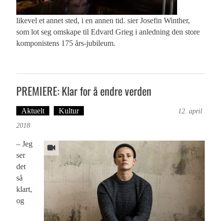
likevel et annet sted, i en annen tid. sier Josefin Winther,
som lot seg omskape til Edvard Grieg i anledning den store
komponistens 175 års-jubileum.
PREMIERE: Klar for å endre verden
Aktuelt
Kultur
Tekst: Magne Fonn Hafskor
12. april
2018
– Jeg
ser
det
så
klart,
og