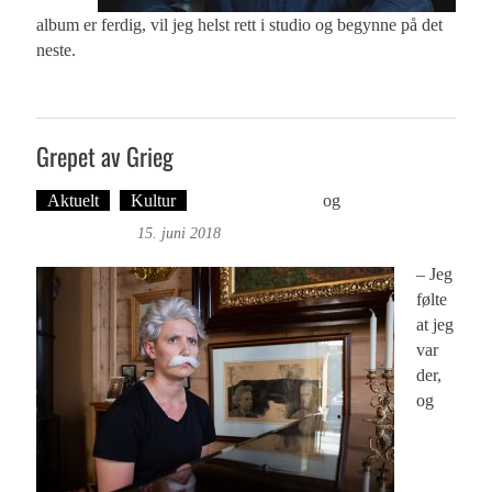
album er ferdig, vil jeg helst rett i studio og begynne på det
neste.
Grepet av Grieg
Aktuelt
Kultur
Foto: Roy Bjørge
og
Tekst: Magne
Fonn Hafskor
15. juni 2018
– Jeg
følte
at jeg
var
der,
og