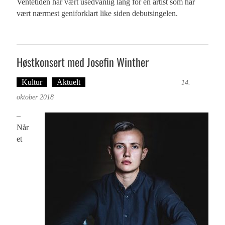
Ventetiden har vært usedvanlig lang for en artist som har
vært nærmest geniforklart like siden debutsingelen.
Høstkonsert med Josefin Winther
Kultur
Aktuelt
Tekst: Magne Fonn Hafskor
14.
oktober 2018
–
Når
et