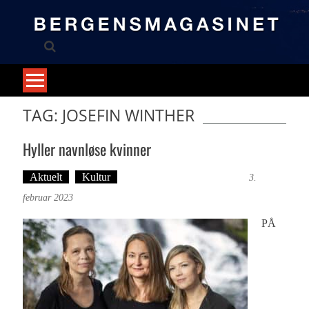
Skip
to
content
TAG: JOSEFIN WINTHER
Hyller navnløse kvinner
Aktuelt
Kultur
Tekst: Magne Fonn Hafskor
3.
februar 2023
PÅ