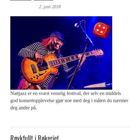
Fonn Hafskor
2. juni 2018
Nattjazz er en svært vennlig festival, der selv en middels
god konsertopplevelse gjør noe med deg i måten du nærmer
deg andre på.
Røykfullt i Røkeriet