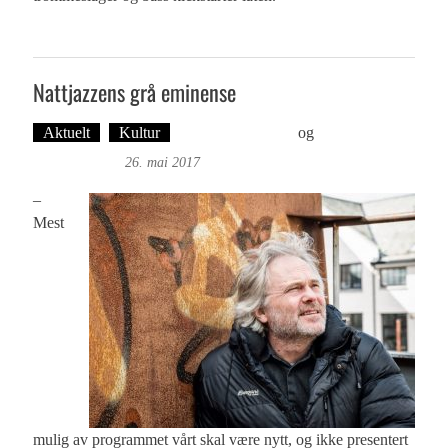
Nattjazzens grå eminense
Aktuelt
Kultur
Øyvind Toft: Foto
og
Tekst: Magne
Fonn Hafskor
26. mai 2017
–
Mest
mulig av programmet vårt skal være nytt, og ikke presentert