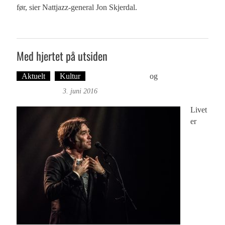
før, sier Nattjazz-general Jon Skjerdal.
Med hjertet på utsiden
Aktuelt
Kultur
Øyvind Toft: Foto
og
Tekst: Magne
Fonn Hafskor
3. juni 2016
Livet
er