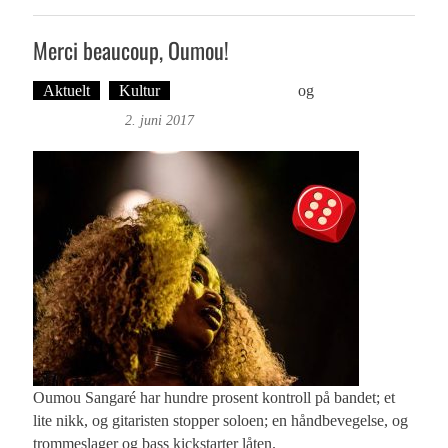
Merci beaucoup, Oumou!
Aktuelt
Kultur
Øyvind Toft: Foto
og
Tekst: Magne
Fonn Hafskor
2. juni 2017
Oumou Sangaré har hundre prosent kontroll på bandet; et
lite nikk, og gitaristen stopper soloen; en håndbevegelse, og
trommeslager og bass kickstarter låten.