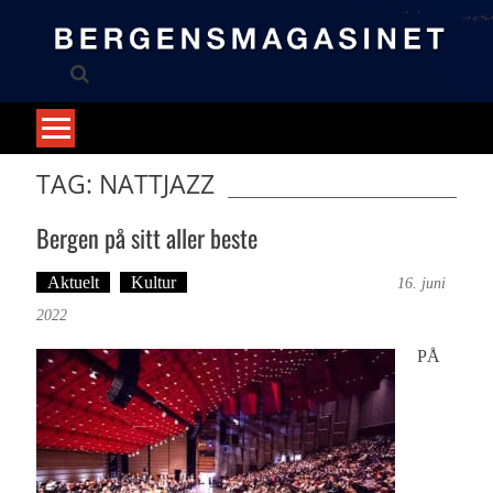
Skip
to
content
TAG: NATTJAZZ
Bergen på sitt aller beste
Aktuelt
Kultur
Tekst: Magne Fonn Hafskor
16. juni
2022
PÅ