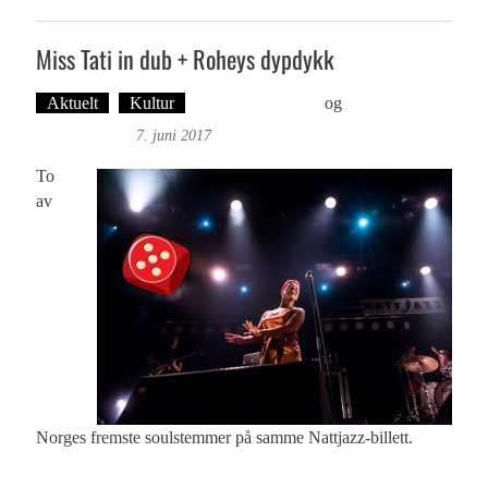
Miss Tati in dub + Roheys dypdykk
Aktuelt
Kultur
Øyvind Toft: Foto
og
Tekst: Magne
Fonn Hafskor
7. juni 2017
To
av
Norges fremste soulstemmer på samme Nattjazz-billett.