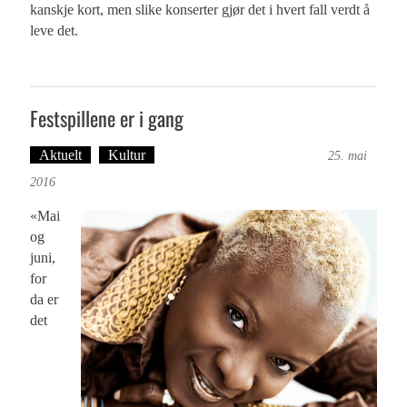
kanskje kort, men slike konserter gjør det i hvert fall verdt å
leve det.
Festspillene er i gang
Aktuelt
Kultur
Tekst: Magne Fonn Hafskor
25. mai
2016
«Mai
og
juni,
for
da er
det