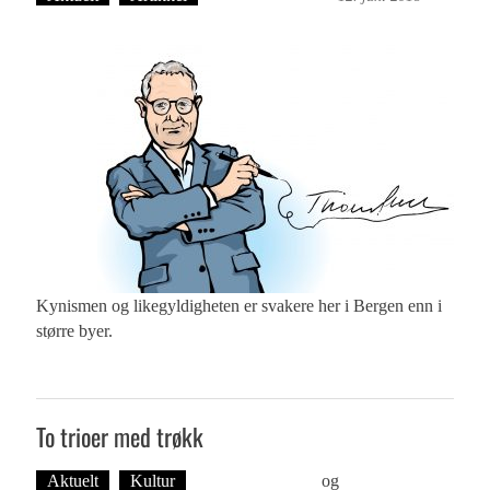
Kynismen og likegyldigheten er svakere her i Bergen enn i
større byer.
To trioer med trøkk
Aktuelt
Kultur
Foto: Roy Bjørge
og
Tekst: Magne