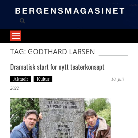
Skip
to
content
TAG: GODTHARD LARSEN
Dramatisk start for nytt teaterkonsept
Aktuelt
Kultur
Tekst: Magne Fonn Hafskor
10. juli
2022