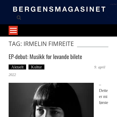
Skip
to
content
TAG: IRMELIN FIMREITE
EP-debut: Musikk for levande bilete
Aktuelt
Kultur
Tekst: Magne Fonn Hafskor
9. april
2022
–
Dette
er mi
første