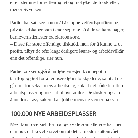
er en stemme for rettferdighet og mot økende forskjeller,
mener Syversen.
Partiet har satt seg som mål å stoppe velferdsprofitørene;
private selskaper som tjener seg rike på å drive barnehager,
barnevernstjenester og eldreomsorg.
– Disse får store offentlige tilskudd, men for å kunne ta ut
profitt, tilbyr de ofte langt dårligere lønns- og arbeidsvilkår
enn det offentlige, sier hun.
Partiet ønsker også å innføre en egen kvinnepott i
tariffoppgjøret for å redusere lønnsforskjellene, samt at de
går inn for seks timers arbeidsdag, slik at det både blir flere
arbeidsplasser og mer tid til hverandre. De ønsker også å
åpne for at asylsøkere kan jobbe mens de venter på svar.
100.000 NYE ARBEIDSPLASSER
Mest kontroversielt for mange av de som allerede har mer
enn nok er likevel kravet om at det samlede skattenivået