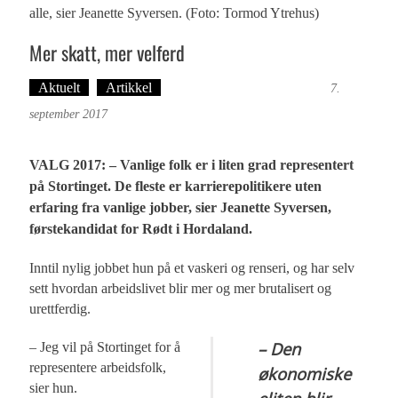
alle, sier Jeanette Syversen. (Foto: Tormod Ytrehus)
Mer skatt, mer velferd
Aktuelt
Artikkel
Tekst: Magne Fonn Hafskor
7.
september 2017
VALG 2017: – Vanlige folk er i liten grad representert
på Stortinget. De fleste er karrierepolitikere uten
erfaring fra vanlige jobber, sier Jeanette Syversen,
førstekandidat for Rødt i Hordaland.
Inntil nylig jobbet hun på et vaskeri og renseri, og har selv
sett hvordan arbeidslivet blir mer og mer brutalisert og
urettferdig.
– Den
– Jeg vil på Stortinget for å
representere arbeidsfolk,
økonomiske
sier hun.