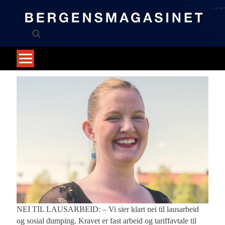
Skip
to
content
NEI TIL LAUSARBEID: – Vi sier klart nei til lausarbeid
og sosial dumping. Kravet er fast arbeid og tariffavtale til