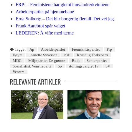
FRP: – Feministene har glemt innvandrerkvinnene
Arbeiderpartiet på hjemmebane
Erna Solberg: – Det blir borgerlig flertall. Det vet jeg.
Frank Aarebrot spår valget
LEDEREN: Å vifte med tærne
Tagget
Ap
Arbeiderpartiet
Fremskrittspartiet
Frp
Høyre
Jeanette Syversen
KrF
Kristelig Folkeparti
MDG
Miljøpartiet De grønne
Rødt
Senterpartiet
Sosialistisk Venstreparti
Sp
stortingsvalg 2017
SV
Venstre
RELEVANTE ARTIKLER
Sp: – Vi kan snakke med alle
Små sjanser for Ap-samarbeid