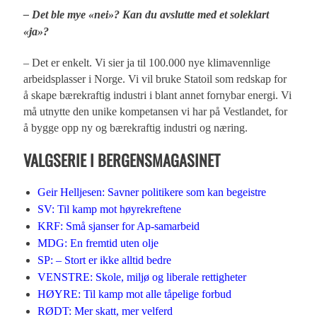
– Det ble mye «nei»? Kan du avslutte med et soleklart
«ja»?
– Det er enkelt. Vi sier ja til 100.000 nye klimavennlige
arbeidsplasser i Norge. Vi vil bruke Statoil som redskap for
å skape bærekraftig industri i blant annet fornybar energi. Vi
må utnytte den unike kompetansen vi har på Vestlandet, for
å bygge opp ny og bærekraftig industri og næring.
VALGSERIE I BERGENSMAGASINET
Geir Helljesen: Savner politikere som kan begeistre
SV: Til kamp mot høyrekreftene
KRF: Små sjanser for Ap-samarbeid
MDG: En fremtid uten olje
SP: – Stort er ikke alltid bedre
VENSTRE: Skole, miljø og liberale rettigheter
HØYRE: Til kamp mot alle tåpelige forbud
RØDT: Mer skatt, mer velferd