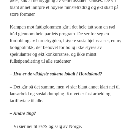
økes, slik at nedbygging av velferdsstaten stanses. De vil
blant annet innføre et høyere minstefradrag og økt skatt på
store formuer.
Kampen mot fattigdommen går i det hele tatt som en rød
tråd gjennom hele partiets program. De ser for seg en
fordobling av barnetrygden, høyere sosialhjelpssatser, en ny
boligpolitikk, der behovet for bolig ikke styres av
spekulanter og økt konkurranse, og ikke minst
fullstipendiering til alle studenter.
– Hva er de viktigste sakene lokalt i Hordaland?
– Det går på det samme, men vi sier blant annet klart nei til
lausarbeid og sosial dumping. Kravet er fast arbeid og
tariffavtale til alle.
– Andre ting?
– Vi sier nei til EØS og salg av Norge.