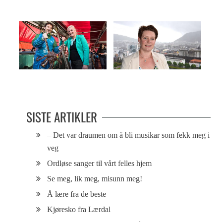
– Vi må ta Fisketorget tilbake
Fortsatt langt igjen til likestilling
SISTE ARTIKLER
– Det var draumen om å bli musikar som fekk meg i
veg
Ordløse sanger til vårt felles hjem
Se meg, lik meg, misunn meg!
Å lære fra de beste
Kjøresko fra Lærdal