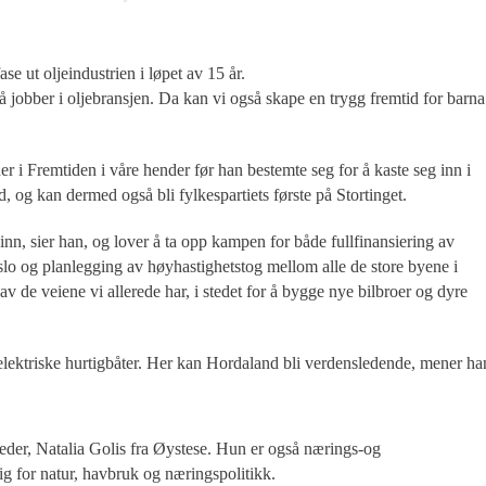
se ut oljeindustrien i løpet av 15 år.
 jobber i oljebransjen. Da kan vi også skape en trygg fremtid for barna
r i Fremtiden i våre hender før han bestemte seg for å kaste seg inn i
 og kan dermed også bli fylkespartiets første på Stortinget.
t inn, sier han, og lover å ta opp kampen for både fullfinansiering av
slo og planlegging av høyhastighetstog mellom alle de store byene i
v de veiene vi allerede har, i stedet for å bygge nye bilbroer og dyre
g elektriske hurtigbåter. Her kan Hordaland bli verdensledende, mener ha
der, Natalia Golis fra Øystese. Hun er også nærings-og
g for natur, havbruk og næringspolitikk.