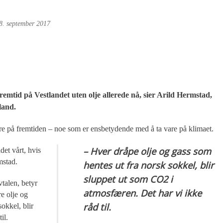
8. september 2017
mtid på Vestlandet uten olje allerede nå, sier Arild Hermstad,
land.
re på fremtiden – noe som er ensbetydende med å ta vare på klimaet.
– Hver dråpe olje og gass som
det vårt, hvis
mstad.
hentes ut fra norsk sokkel, blir
sluppet ut som CO2 i
vtalen, betyr
atmosfæren. Det har vi ikke
e olje og
råd til.
okkel, blir
il.