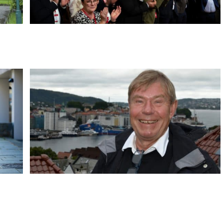
Det nye Medarbeiderpartiet
Frp: – Vi har stemt mot bompenger i 20 år