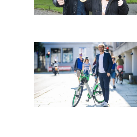
Til kamp mot høyrekreftene
AP: – Vi er garantisten for bybane til Åsane