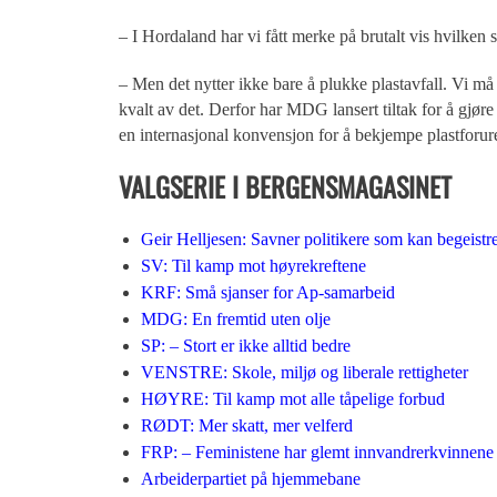
– I Hordaland har vi fått merke på brutalt vis hvilken 
– Men det nytter ikke bare å plukke plastavfall. Vi må 
kvalt av det. Derfor har MDG lansert tiltak for å gjøre 
en internasjonal konvensjon for å bekjempe plastforur
VALGSERIE I BERGENSMAGASINET
Geir Helljesen: Savner politikere som kan begeistr
SV: Til kamp mot høyrekreftene
KRF: Små sjanser for Ap-samarbeid
MDG: En fremtid uten olje
SP: – Stort er ikke alltid bedre
VENSTRE: Skole, miljø og liberale rettigheter
HØYRE: Til kamp mot alle tåpelige forbud
RØDT: Mer skatt, mer velferd
FRP: – Feministene har glemt innvandrerkvinnene
Arbeiderpartiet på hjemmebane