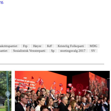
eg.
skrittspartiet
Frp
Høyre
KrF
Kristelig Folkeparti
MDG
artiet
Sosialistisk Venstreparti
Sp
stortingsvalg 2017
SV