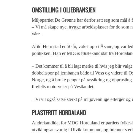
OMSTILLING I OLJEBRANSJEN
Miljøpartiet De Grønne har derfor satt seg som mål å fa
– Vi må skape nye, trygge arbeidsplasser for de som nå
våre.
Arild Hermstad er 50 år, vokst opp i Åsane, og var lede
politikken. Han er MDGs førstekandidat fra Hordaland,
– Det kommer til å bli lagt merke til hvis jeg blir valg
dobbeltspor på jernbanen både til Voss og videre til O
Norge, og å bruke penger på rassikring og opprusting a
firefelts motorveier på Vestlandet.
– Vi vil også satse sterkt på miljøvennlige elferger o
PLASTFRITT HORDALAND
Andrekandidat for MDG Hordaland er partiets fylkesle
utviklingsansvarlig i Ulvik kommune, og brenner særli