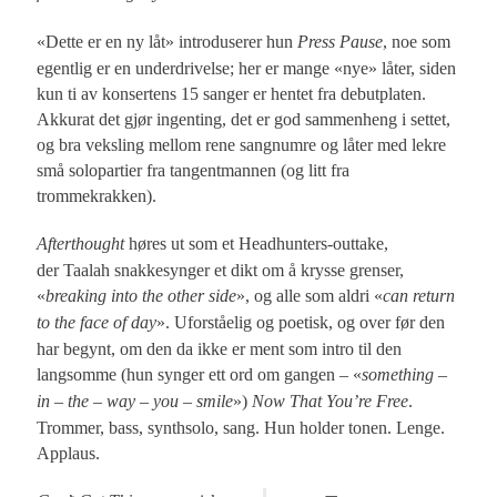
«Dette er en ny låt» introduserer hun
Press Pause
, noe som
egentlig er en underdrivelse; her er mange «nye» låter, siden
kun ti av konsertens 15 sanger er hentet fra debutplaten.
Akkurat det gjør ingenting, det er god sammenheng i settet,
og bra veksling mellom rene sangnumre og låter med lekre
små solopartier fra tangentmannen (og litt fra
trommekrakken).
Afterthought
høres ut som et Headhunters-outtake,
der Taalah snakkesynger et dikt om å krysse grenser,
«
breaking into the other side
», og alle som aldri «
can return
to the face of day
». Uforståelig og poetisk, og over før den
har begynt, om den da ikke er ment som intro til den
langsomme (hun synger ett ord om gangen – «
something –
in – the – way – you – smile
»)
Now That You’re Free
.
Trommer, bass, synthsolo, sang. Hun holder tonen. Lenge.
Applaus.