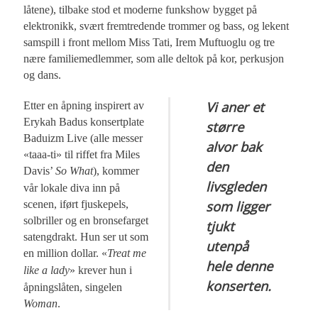
låtene), tilbake stod et moderne funkshow bygget på
elektronikk, svært fremtredende trommer og bass, og lekent
samspill i front mellom Miss Tati, Irem Muftuoglu og tre
nære familiemedlemmer, som alle deltok på kor, perkusjon
og dans.
Vi aner et
Etter en åpning inspirert av
Erykah Badus konsertplate
større
Baduizm Live (alle messer
alvor bak
«taaa-ti» til riffet fra Miles
den
Davis’
So What
), kommer
livsgleden
vår lokale diva inn på
som ligger
scenen, iført fjuskepels,
solbriller og en bronsefarget
tjukt
satengdrakt. Hun ser ut som
utenpå
en million dollar. «
Treat me
hele denne
like a lady
» krever hun i
konserten.
åpningslåten, singelen
Woman
.