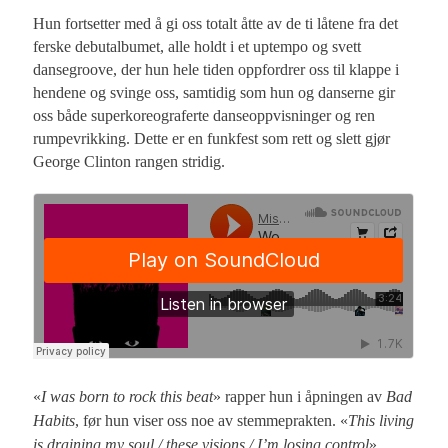
Hun fortsetter med å gi oss totalt åtte av de ti låtene fra det
ferske debutalbumet, alle holdt i et uptempo og svett
dansegroove, der hun hele tiden oppfordrer oss til klappe i
hendene og svinge oss, samtidig som hun og danserne gir
oss både superkoreograferte danseoppvisninger og ren
rumpevrikking. Dette er en funkfest som rett og slett gjør
George Clinton rangen stridig.
«
I was born to rock this beat
» rapper hun i åpningen av
Bad
Habits
, før hun viser oss noe av stemmeprakten. «
This living
is draining my soul / these visions / I’m losing control
»