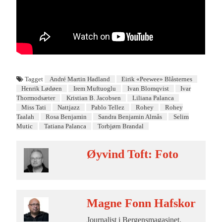
Tagget
André Martin Hadland
Eirik «Peewee» Blåsternes
Henrik Lødøen
Irem Muftuoglu
Ivan Blomqvist
Ivar
Thormodsæter
Kristian B. Jacobsen
Liliana Palanca
Miss Tati
Nattjazz
Pablo Tellez
Rohey
Rohey
Taalah
Rosa Benjamin
Sandra Benjamin Almås
Selim
Mutic
Tatiana Palanca
Torbjørn Brandal
Øyvind Toft: Foto
Magne Fonn Hafskor
Journalist i Bergensmagasinet.