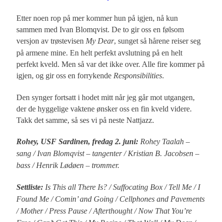
Etter noen rop på mer kommer hun på igjen, nå kun
sammen med Ivan Blomqvist. De to gir oss en følsom
versjon av trøstevisen
My Dear
, sunget så hårene reiser seg
på armene mine. En helt perfekt avslutning på en helt
perfekt kveld. Men så var det ikke over. Alle fire kommer på
igjen, og gir oss en forrykende
Responsibilities
.
Den synger fortsatt i hodet mitt når jeg går mot utgangen,
der de hyggelige vaktene ønsker oss en fin kveld videre.
Takk det samme, så ses vi på neste Nattjazz.
Rohey, USF Sardinen, fredag 2. juni:
Rohey Taalah –
sang / Ivan Blomqvist – tangenter / Kristian B. Jacobsen –
bass / Henrik Lødøen – trommer.
Settliste:
Is This all There Is? / Suffocating Box / Tell Me / I
Found Me / Comin’ and Going / Cellphones and Pavements
/ Mother / Press Pause / Afterthought / Now That You’re