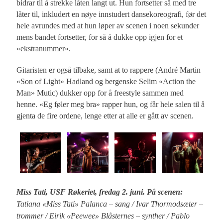
bidrar til å strekke låten langt ut. Hun fortsetter så med tre
låter til, inkludert en nøye innstudert dansekoreografi, før det
hele avrundes med at hun løper av scenen i noen sekunder
mens bandet fortsetter, for så å dukke opp igjen for et
«ekstranummer».
Gitaristen er også tilbake, samt at to rappere (André Martin
«Son of Light» Hadland og bergenske Selim «Action the
Man» Mutic) dukker opp for å freestyle sammen med
henne. «Eg føler meg bra» rapper hun, og får hele salen til å
gjenta de fire ordene, lenge etter at alle er gått av scenen.
Miss Tati, USF Røkeriet, fredag 2. juni. På scenen:
Tatiana «Miss Tati» Palanca – sang / Ivar Thormodsæter –
trommer / Eirik «Peewee» Blåsternes – synther / Pablo