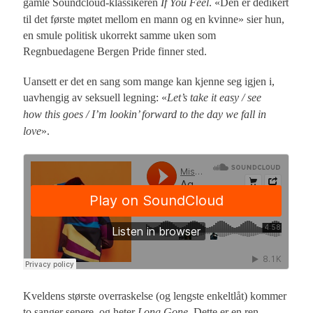
gamle Soundcloud-klassikeren
If You Feel
. «Den er dedikert
til det første møtet mellom en mann og en kvinne» sier hun,
en smule politisk ukorrekt samme uken som
Regnbuedagene Bergen Pride finner sted.
Uansett er det en sang som mange kan kjenne seg igjen i,
uavhengig av seksuell legning: «
Let’s take it easy / see
how this goes / I’m lookin’ forward to the day we fall in
love
».
Kveldens største overraskelse (og lengste enkeltlåt) kommer
to sanger senere, og heter
Long Gone
. Dette er en ren