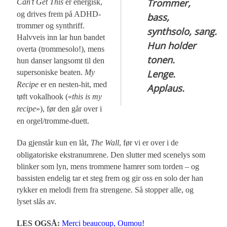
Trommer,
Can’t Get This
er energisk,
og drives frem på ADHD-
bass,
trommer og synthriff.
synthsolo, sang.
Halvveis inn lar hun bandet
Hun holder
overta (trommesolo!), mens
tonen.
hun danser langsomt til den
Lenge.
supersoniske beaten.
My
Recipe
er en nesten-hit, med
Applaus.
tøft vokalhook («
this is my
recipe
»), før den går over i
en orgel/tromme-duett.
Da gjenstår kun en låt,
The Wall
, før vi er over i de
obligatoriske ekstranumrene. Den slutter med scenelys som
blinker som lyn, mens trommene hamrer som torden – og
bassisten endelig tar et steg frem og gir oss en solo der han
rykker en melodi frem fra strengene. Så stopper alle, og
lyset slås av.
LES OGSÅ:
Merci beaucoup, Oumou!