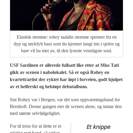
Elastisk stemme: rohey taalahs stemme spenner fra en
dyp og røykfylt bass som du kjenner langt inn i sjelen og
bare vil ha mer av, til den lyseste vennligste soul.
USF Sardinen er allerede fullsatt like etter at Miss Tati
gikk av scenen i nabolokalet. Så er også Rohey en
kvartett/artist der ryktet har løpt i forveien, godt hjulpet
av et helferskt og helstøpt debutalbum.
Sist Rohey var i Bergen, var det som oppvarmingsband for
Bernhoft. Denne gangen eier de scenen alene, og inntar den
med største selvfølgelighet.
Et knippe
For til tross for at dette er et
relativt nytt band, så virker