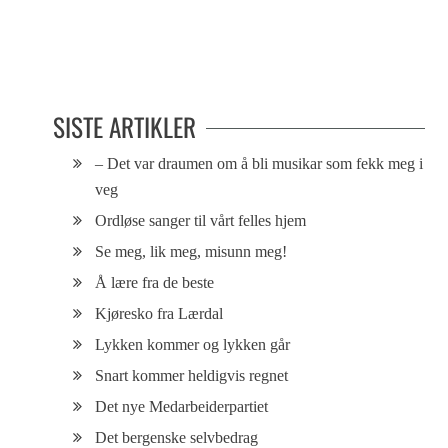
gjøre noe
gammel, ble han funnet gående
langs motorveien utenfor Bogota.
Foreldrene ga seg aldri til kjenne.
SISTE ARTIKLER
– Det var draumen om å bli musikar som fekk meg i
veg
Ordløse sanger til vårt felles hjem
Se meg, lik meg, misunn meg!
Å lære fra de beste
Kjøresko fra Lærdal
Lykken kommer og lykken går
Snart kommer heldigvis regnet
Det nye Medarbeiderpartiet
Det bergenske selvbedrag