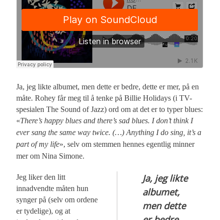
Ja, jeg likte albumet, men dette er bedre, dette er mer, på en
måte. Rohey får meg til å tenke på Billie Holidays (i TV-
spesialen The Sound of Jazz) ord om at det er to typer blues:
«
There’s happy blues and there’s sad blues. I don’t think I
ever sang the same way twice. (…) Anything I do sing, it’s a
part of my life
», selv om stemmen hennes egentlig minner
mer om Nina Simone.
Ja, jeg likte
Jeg liker den litt
innadvendte måten hun
albumet,
synger på (selv om ordene
men dette
er tydelige), og at
er bedre,