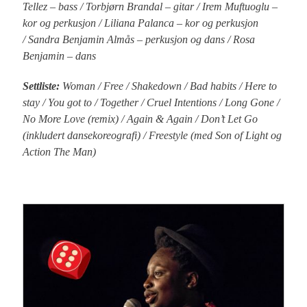
Tellez – bass / Torbjørn Brandal – gitar / Irem Muftuoglu –
kor og perkusjon / Liliana Palanca – kor og perkusjon
/ Sandra Benjamin Almås – perkusjon og dans / Rosa
Benjamin – dans
Settliste:
Woman / Free / Shakedown / Bad habits / Here to
stay / You got to / Together / Cruel Intentions / Long Gone /
No More Love (remix) / Again & Again / Don’t Let Go
(inkludert dansekoreografi) / Freestyle (med Son of Light og
Action The Man)