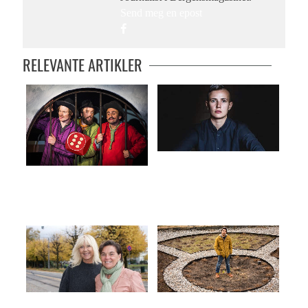
Send meg en epost
RELEVANTE ARTIKLER
Høstkonsert med Josefin Winther
En vital Kardemomme by
– Ingen kan gjøre alt, men alle kan
Da Jørn Fernando var tre år