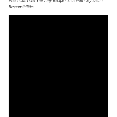
Free / Can’t Get This / My Recipe / That Wall / My Dear /
Responsibilities