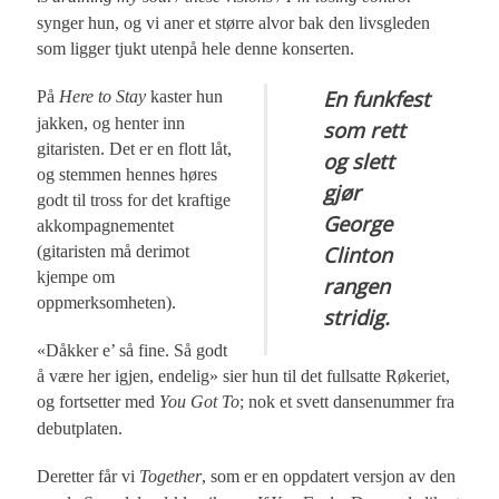
synger hun, og vi aner et større alvor bak den livsgleden
som ligger tjukt utenpå hele denne konserten.
En funkfest
På
Here to Stay
kaster hun
jakken, og henter inn
som rett
gitaristen. Det er en flott låt,
og slett
og stemmen hennes høres
gjør
godt til tross for det kraftige
George
akkompagnementet
Clinton
(gitaristen må derimot
kjempe om
rangen
oppmerksomheten).
stridig.
«Dåkker e’ så fine. Så godt
å være her igjen, endelig» sier hun til det fullsatte Røkeriet,
og fortsetter med
You Got To
; nok et svett dansenummer fra
debutplaten.
Deretter får vi
Together
, som er en oppdatert versjon av den