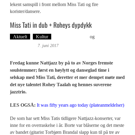
lekent samspill i front mellom Miss Tati og fire
korister/dansere.
Miss Tati in dub + Roheys dypdykk
Aktuelt
Kultur
Øyvind Toft: Foto
og
Tekst: Magne
Fonn Hafskor
7. juni 2017
Fredag kunne Nattjazz by på to av Norges fremste
soulstemmer; først en høylytt og danseglad time i
selskap med Miss Tati, deretter et mer dempet møte med
det nye talentet Rohey Taalah og hennes suverene
jazztrio.
LES OGSÅ:
It was fifty years ago today (plateanmeldelser)
De som har sett Miss Tatis tidligere Nattjazz-konserter, var
inne for en overraskelse i år. Borte var blåserne og det meste
av bandet (gitarist Torbjørn Brandal slapp kun til på tre av