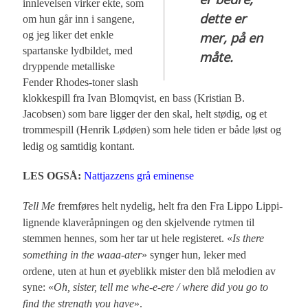
innlevelsen virker ekte, som
dette er
om hun går inn i sangene,
og jeg liker det enkle
mer, på en
spartanske lydbildet, med
måte.
dryppende metalliske
Fender Rhodes-toner slash
klokkespill fra Ivan Blomqvist, en bass (Kristian B.
Jacobsen) som bare ligger der den skal, helt stødig, og et
trommespill (Henrik Lødøen)
som hele tiden er både løst og
ledig og samtidig kontant.
LES OGSÅ:
Nattjazzens grå eminense
Tell Me
fremføres helt nydelig, helt fra den Fra Lippo Lippi-
lignende klaveråpningen og den skjelvende rytmen til
stemmen hennes, som her tar ut hele registeret. «
Is there
something in the waaa-ater
» synger hun, leker med
ordene, uten at hun et øyeblikk mister den blå melodien av
syne: «
Oh, sister, tell me whe-e-ere / where did you go to
find the strength you have
».