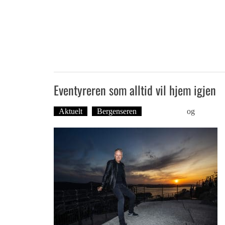
Eventyreren som alltid vil hjem igjen
Aktuelt
Bergenseren
Ove Landro
og
Foto: Ro