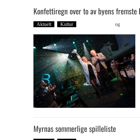
Konfettiregn over to av byens fremste
Aktuelt
Kultur
Foto: Roy Bjørge
og
Tekst: M
Myrnas sommerlige spilleliste