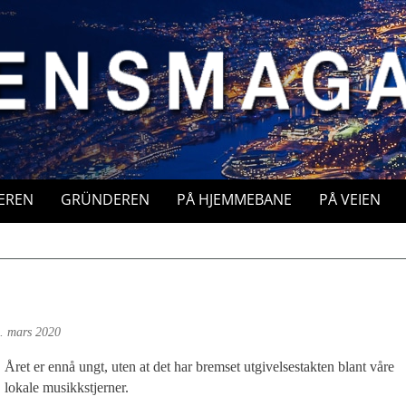
EREN
GRÜNDEREN
PÅ HJEMMEBANE
PÅ VEIEN
. mars 2020
Året er ennå ungt, uten at det har bremset utgivelsestakten blant våre
lokale musikkstjerner.