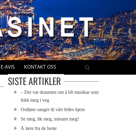
E-AVIS
KONTAKT OSS
SISTE ARTIKLER
– Det var draumen om å bli musikar som
fekk meg i veg
Ordløse sanger til vårt felles hjem
Se meg, lik meg, misunn meg!
Å lære fra de beste