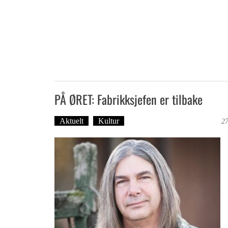
PÅ ØRET: Fabrikksjefen er tilbake
Aktuelt
Kultur
Tekst: Magne Fonn Hafskor
27