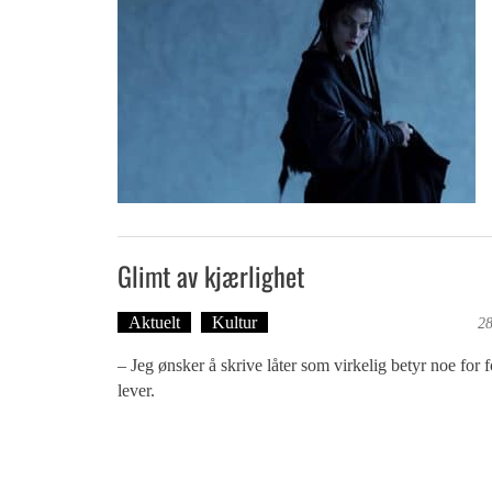
Glimt av kjærlighet
Aktuelt
Kultur
Tekst: Magne Fonn Hafskor
28
– Jeg ønsker å skrive låter som virkelig betyr noe for f
lever.