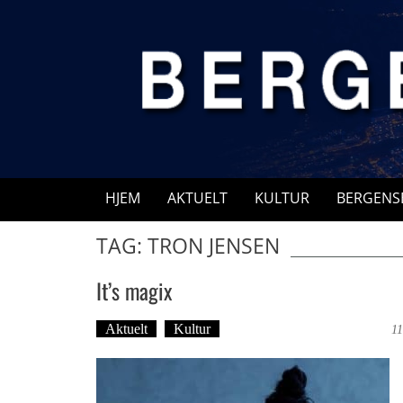
Skip
to
content
HJEM
AKTUELT
KULTUR
BERGENS
TAG: TRON JENSEN
It’s magix
Aktuelt
Kultur
Tekst: Magne Fonn Hafskor
11