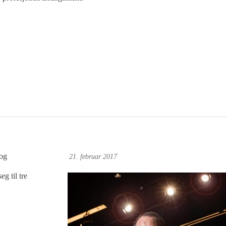
og
Øyvind Toft: Foto
21. februar 2017
g til tre