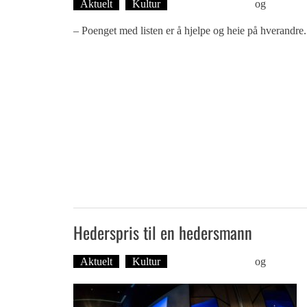
Aktuelt
Kultur
Øyvind Toft: Foto
og
Tekst: 
– Poenget med listen er å hjelpe og heie på hverandre.
Hederspris til en hedersmann
Aktuelt
Kultur
Øyvind Toft: Foto
og
Tekst: 