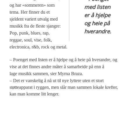
og har «sommeren» som
med listen
tema. Her finner du et
er å hjelpe
sjeldent variert utvalg med
og heie på
musikk fra de fleste sjangre:
hverandre.
P
op, punk, blues, rap,
reggae, soul, vise, folk,
electronica, r&b, rock og metal.
– Poenget med listen er å hjelpe og å heie på hverandre, og
vise at det finnes andre måter å samarbeide på enn å
lage musikk sammen, sier Myrna Braza.
– Det er vanskelig å nå ut til nye lyttere uten et stort
støtteapparat i ryggen, men slår man sammen lokale krefter,
kan man komme litt lenger.