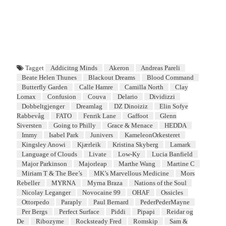
Tagget
Addicitng Minds
Akeron
Andreas Pareli
Beate Helen Thunes
Blackout Dreams
Blood Command
Butterfly Garden
Calle Hamre
Camilla North
Clay
Lomax
Confusion
Couva
Delario
Dividizzi
Dobbeltgjenger
Dreamlag
DZ Dinoiziz
Elin Sofye
Rabbevåg
FATO
Fenrik Lane
Gaffoot
Glenn
Siversten
Going to Philly
Grace & Menace
HEDDA
Immy
Isabel Park
Junivers
KameleonOrkesteret
Kingsley Anowi
Kjærleik
Kristina Skyberg
Lamark
Language of Clouds
Livate
Low-Ky
Lucia Banfield
Major Parkinson
Majorleap
Marthe Wang
Martine C
Miriam T & The Bee’s
MK’s Marvellous Medicine
Mors
Rebeller
MYRNA
Myrna Braza
Nations of the Soul
Nicolay Leganger
Novocaine 99
OHAF
Ossicles
Ottorpedo
Paraply
Paul Bernard
PederPederMayne
Per Bergs
Perfect Surface
Piddi
Pipapi
Reidar og
De
Ribozyme
Rocksteady Fred
Romskip
Sam &