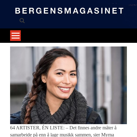
Skip
to
content
64 ARTISTER, ÉN LISTE: – Det finnes andre måter å
samarbeide på enn å lage musikk sammen, sier Myrna