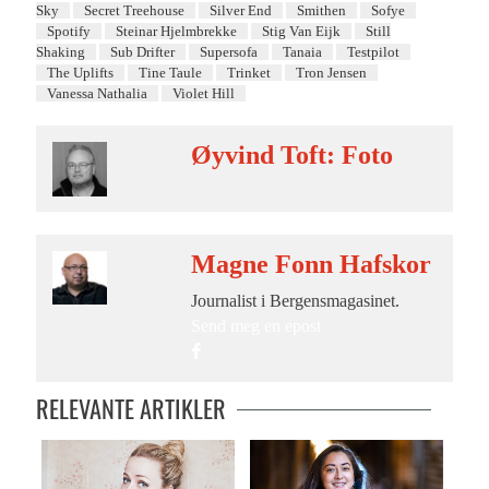
Sky
Secret Treehouse
Silver End
Smithen
Sofye
Spotify
Steinar Hjelmbrekke
Stig Van Eijk
Still
Shaking
Sub Drifter
Supersofa
Tanaia
Testpilot
The Uplifts
Tine Taule
Trinket
Tron Jensen
Vanessa Nathalia
Violet Hill
Øyvind Toft: Foto
Magne Fonn Hafskor
Journalist i Bergensmagasinet.
Send meg en epost
RELEVANTE ARTIKLER