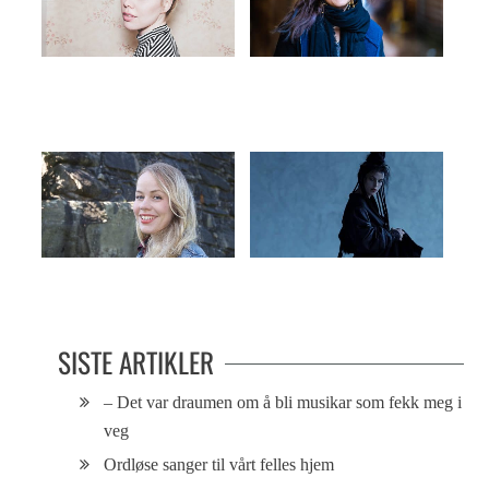
Står støtt på egne bein
PÅ ØRET: Musikk som medisin
Sofyes verden
It’s magix
SISTE ARTIKLER
– Det var draumen om å bli musikar som fekk meg i
veg
Ordløse sanger til vårt felles hjem