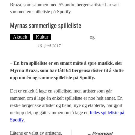
Braza, som sammen med 55 andre bergensartister har satt
sammen en spilleliste på Spotify.
Myrnas sommerlige spilleliste
Aktuelt
Kultur
Øyvind Toft: Foto
og
Tekst: Magne
Fonn Hafskor
16. juni 2017
– En bra spilleliste er en smart måte å spre musikk, sier
Myrna Braza, som har fått 64 bergensartister til å slutte
opp om én og samme spilleliste på Spotify.
Det er enkelt å lage en spilleliste, men artister som går
sammen om å lage én enkelt spilleliste er noe helt annet. En
rekke bergenske artister og band, nye og etablerte, har gjort
felles spilleliste på
nettopp det, og
gått sammen om å lage en
Spotify
.
– Poenget
Låtene er valgt av artistene,