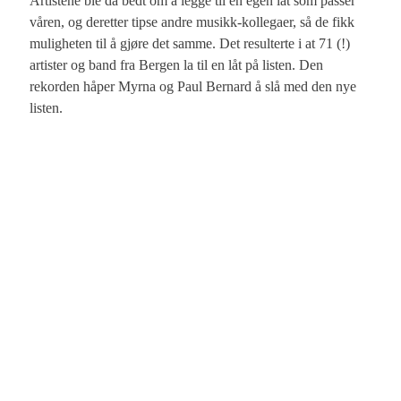
Artistene ble da bedt om å
legge til en egen låt som passer
våren, og deretter tipse andre musikk-kollegaer, så de fikk
muligheten til å gjøre det samme. Det resulterte i at
71 (!)
artister og band fra Bergen la til en låt på listen. Den
rekorden håper Myrna og Paul Bernard å slå med den nye
listen.