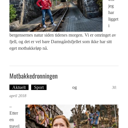
jeg
har
ligget
i
bergensernes natur siden tidenes morgen. Vi er omringet av
fjell, og det er vel bare Damsgårdsfjellet som ikke har sitt
eget motbakkeløp nå.
Motbakkedronningen
Aktuelt
Sport
Ove Landro
og
Øyvind Toft: Foto
30.
april 2018
–
Etter
en
travel