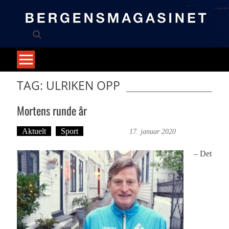
Skip
to
content
TAG: ULRIKEN OPP
Mortens runde år
Aktuelt
Sport
Ove Landro
17. januar 2020
– Det