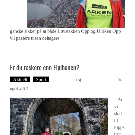
ganske sikker på at både Løvstakken Opp og Ulriken Opp
vil passere tusen deltagere.
Er du raskere enn Fløibanen?
Aktuelt
Sport
Ove Landro
og
Øyvind Toft: Foto
30.
april 2018
– At
vi
skal
til
topps
tror