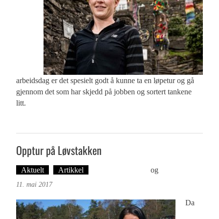
arbeidsdag er det spesielt godt å kunne ta en løpetur og gå
gjennom det som har skjedd på jobben og sortert tankene
litt.
Opptur på Løvstakken
Aktuelt
Artikkel
Foto: Ove Landro
og
Ove Landro
11. mai 2017
Da