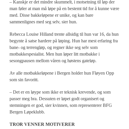
– Kanskje er det mindre skummelt, i motsetning til løp der
man føler at man må løpe på en bestemt tid for å kunne være
med. Disse bakkeløpene er unike, og kan bare
sammenlignes med seg selv, sier hun.
Rebecca Louise Hilland trente allsidig til hun var 16, da hun
begynte å satse hardere på løping. Hun har mest erfaring fra
bane- og terrengløp, og regner ikke seg selv som
motbakkespesialist. Men hun løper litt motbakke i
sesongpausen mellom våren og høstens gateløp.
Av alle motbakkeløpene i Bergen holder hun Fløyen Opp
som sin favoritt.
– Det er en løype som ikke er teknisk krevende, og som
passer meg bra. Dessuten er løpet godt organisert og
stemningen er god, sier kvinnen, som representerer BFG
Bergen Løpeklubb.
TROR VENNER MOTIVERER