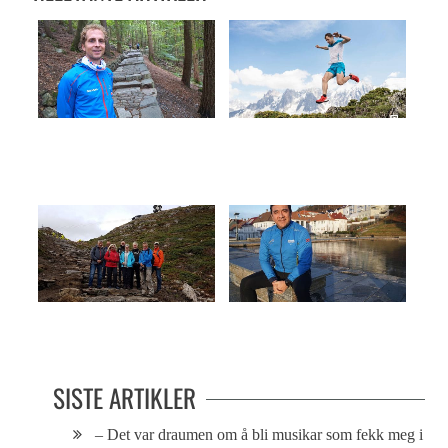
ET LIV I MOTBAKKE
Høy på løping
Trappesti til himmels
Christian løper for livet
SISTE ARTIKLER
– Det var draumen om å bli musikar som fekk meg i