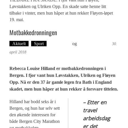
Løvstakken og Ulriken Opp. En skade satte henne litt
tilbake i vinter, men hun håper at hun rekker Fløyen-løpet
19. mai.
Motbakkedronningen
Aktuelt
Sport
Ove Landro
og
Øyvind Toft: Foto
30.
april 2018
Rebecca Louise Hilland er motbakkedronningen i
Bergen. I fjor vant hun Løvstakken, Ulriken og Fløyen
Opp. Nå er den 37 år gamle legen fra Bath i England
skadet, men hun håper at hun rekker å forsvare tittelen.
– Etter en
Hilland har bodd seks år i
Bergen, og hun har selv sett
travel
den økende interessen for
arbeidsdag
både Bergen City Marathon
er det
og motbakkeløp.