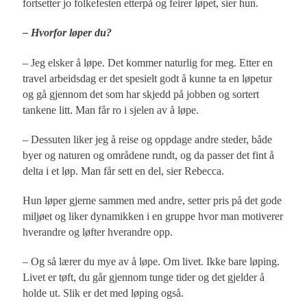
fortsetter jo folkefesten etterpå og feirer løpet, sier hun.
– Hvorfor løper du?
– Jeg elsker å løpe. Det kommer naturlig for meg. Etter en
travel arbeidsdag er det spesielt godt å kunne ta en løpetur
og gå gjennom det som har skjedd på jobben og sortert
tankene litt. Man får ro i sjelen av å løpe.
– Dessuten liker jeg å reise og oppdage andre steder, både
byer og naturen og områdene rundt, og da passer det fint å
delta i et løp. Man får sett en del, sier Rebecca.
Hun løper gjerne sammen med andre, setter pris på det gode
miljøet og liker dynamikken i en gruppe hvor man motiverer
hverandre og løfter hverandre opp.
– Og så lærer du mye av å løpe. Om livet. Ikke bare løping.
Livet er tøft, du går gjennom tunge tider og det gjelder å
holde ut. Slik er det med løping også.