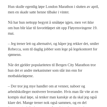
Hun skulle egentlig løpe London Marathon i slutten av april,
men en skade satte henne tilbake i vinter.
Nå har hun nettopp begynt å småløpe igjen, men vet ikke
om hun blir klar til favorittløpet sitt opp Fløyensvingene 19.
mai.
– Jeg trener lett og alternativt, og håper jeg rekker det, smiler
Rebecca, som til daglig jobber som lege på legekontoret for
sjømenn.
Når det gjelder populariteten til Bergen City Marathon tror
hun det er andre mekanismer som slår inn enn for
motbakkeløpene.
– Der tror jeg mye handler om at venner, naboer og
arbeidskolleger motiverer hverandre. Hvis man får vite at en
kompis skal løpe, så tenker man kanskje at da skal jeg også
klare det. Mange trener nok også sammen, og en del