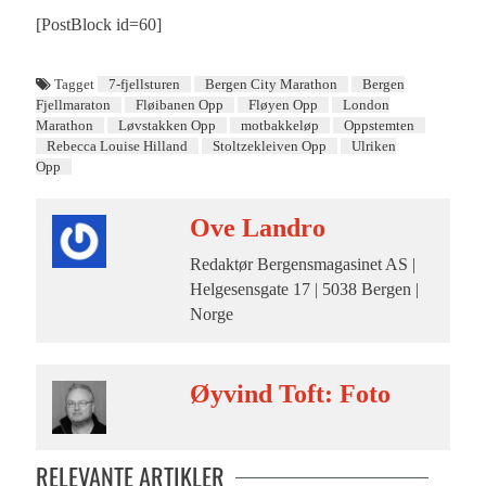
[PostBlock id=60]
Tagget
7-fjellsturen
Bergen City Marathon
Bergen
Fjellmaraton
Fløibanen Opp
Fløyen Opp
London
Marathon
Løvstakken Opp
motbakkeløp
Oppstemten
Rebecca Louise Hilland
Stoltzekleiven Opp
Ulriken
Opp
Ove Landro
Redaktør Bergensmagasinet AS |
Helgesensgate 17 | 5038 Bergen |
Norge
Øyvind Toft: Foto
RELEVANTE ARTIKLER