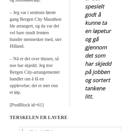
spesielt
– Jeg var i sentrum første
godt å
gang Bergen City Marathon
kunne ta
ble arrangert, og da var det
en løpetur
vel bare rundt femten
og gå
hundre mennesker med, sier
Hilland.
gjennom
det som
– Nå er det over titusen, så
har skjedd
noe har skjedd. Jeg tror
på jobben
Bergen City-arrangementet
handler om å få en
og sortert
opplevelse; det er mer enn
tankene
et løp.
litt.
[PostBlock id=61]
TERSKELEN ER LAVERE