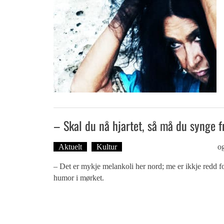
– Skal du nå hjartet, så må du synge f
Aktuelt
Kultur
Tekst: Magne Fonn Hafskor
o
– Det er mykje melankoli her nord; me er ikkje redd for
humor i mørket.