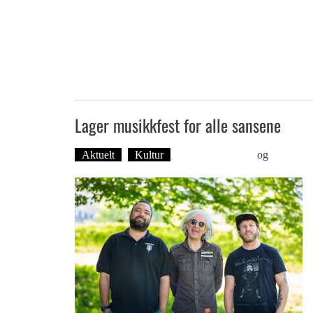
Lager musikkfest for alle sansene
Aktuelt
Kultur
Foto: Roy Bjørge
og
Tekst: M