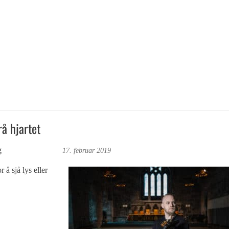
rå hjartet
g
Foto: Roy Bjørge
17. februar 2019
 å sjå lys eller