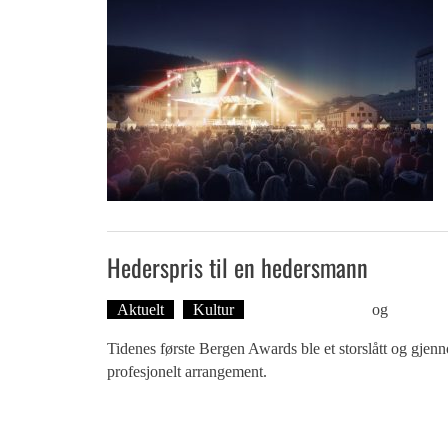
Hederspris til en hedersmann
Aktuelt
Kultur
Øyvind Toft: Foto
og
Tekst: 
Tidenes første Bergen Awards ble et storslått og gjen
profesjonelt arrangement.