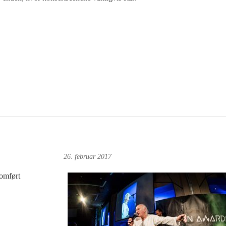
Magne Fonn Hafskor
26. februar 2017
nomført