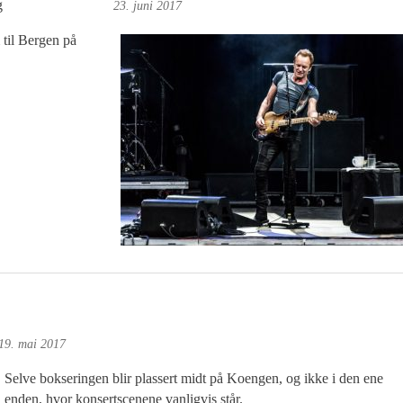
g
Øyvind Toft: Foto
23. juni 2017
 til Bergen på
19. mai 2017
Selve bokseringen blir plassert midt på Koengen, og ikke i den ene
enden, hvor konsertscenene vanligvis står.