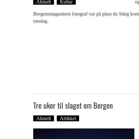
Aktuelt
Kultur
Tekst: Magne Fonn Hafskor
o
Bergensmagasinets fotograf var på plass da Sting kom
onsdag.
Tre uker til slaget om Bergen
Aktuelt
Artikkel
Tekst: Magne Fonn Hafskor