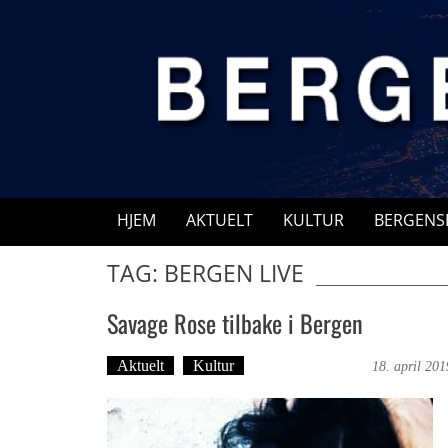
Skip
to
content
HJEM
AKTUELT
KULTUR
BERGENS
TAG: BERGEN LIVE
Savage Rose tilbake i Bergen
Aktuelt
Kultur
Bergensmagasinet
18. april 201