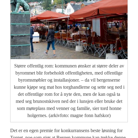
Større offentlig rom: kommunen ønsker at større deler av
byrommet blir forbeholdt offentligheten, med offentlige
byromsmøbler og installasjoner. – da vil bergenserne
kunne kjøpe seg mat hos torghandlerne og sette seg ned i
det offentlige rom for å nyte den, men de kan også ta
med seg brunostskiven ned der i lunsjen eller bruke det
som møteplass med venner og familie, sier tord honne
holgernes. (arkivfoto: magne fonn hafskor)
Det er en egen premie for konkurransens beste løsning for
Torget, noe som gjør at Bergen kommune kan trekke denne