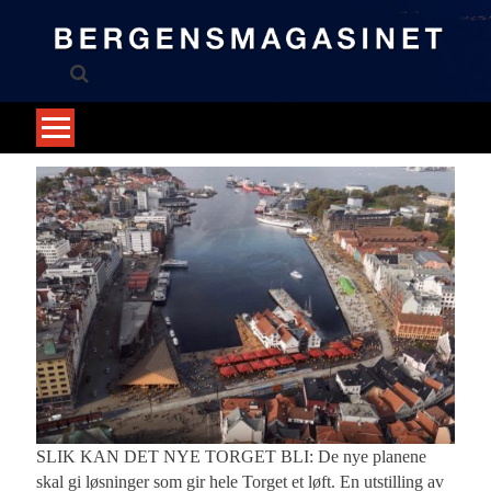
Skip
to
content
SLIK KAN DET NYE TORGET BLI: De nye planene
skal gi løsninger som gir hele Torget et løft. En utstilling av