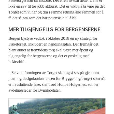
Fisketorget kan bli historie. Det er en livsstil dette. Dette er
ikke en syv til tre-jobb akkurat. Det er viktig å ta vare på det
Torget som vi har og dra i samme retning alle sammen for å
få det så bra som det har potensiale til å bli.
MER TILGJENGELIG FOR BERGENSERNE
Bergen bystyre vedtok i oktober 2018 en ny strategi for
Fisketorget, inkludert en handlingsplan. Der fremgår det
blant annet at fremtidens torg skal være mer åpent og
tilgjengelig for bergenserne og det er ønskelig med
helårsdrift.
– Selve utformingen av Torget skal også ses på gjennom
plan- og designkonkurransen for Bryggen og Torget som nå
er i avsluttende fase, sier Tord Honne Holgernes, som er
avdelingsleder for Bymiljøetaten.