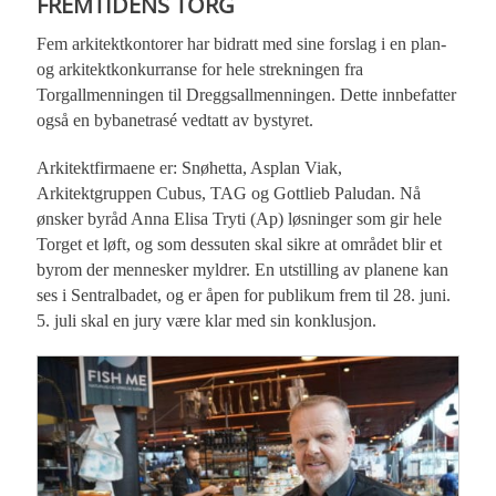
FREMTIDENS TORG
Fem arkitektkontorer har bidratt med sine forslag i en plan-
og arkitektkonkurranse for hele strekningen fra
Torgallmenningen til Dreggsallmenningen. Dette innbefatter
også en bybanetrasé vedtatt av bystyret.
Arkitektfirmaene er: Snøhetta, Asplan Viak,
Arkitektgruppen Cubus, TAG og Gottlieb Paludan. Nå
ønsker byråd Anna Elisa Tryti (Ap) løsninger som gir hele
Torget et løft, og som dessuten skal sikre at området blir et
byrom der mennesker myldrer. En utstilling av planene kan
ses i Sentralbadet, og er åpen for publikum frem til 28. juni.
5. juli skal en jury være klar med sin konklusjon.