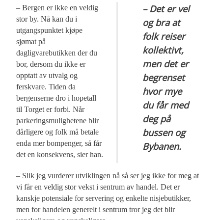
– Det er vel
– Bergen er ikke en veldig
stor by. Nå kan du i
og bra at
utgangspunktet kjøpe
folk reiser
sjømat på
kollektivt,
dagligvarebutikken der du
men det er
bor, dersom du ikke er
opptatt av utvalg og
begrenset
ferskvare. Tiden da
hvor mye
bergenserne dro i hopetall
du får med
til Torget er forbi. Når
deg på
parkeringsmulighetene blir
bussen og
dårligere og folk må betale
enda mer bompenger, så får
Bybanen.
det en konsekvens, sier han.
– Slik jeg vurderer utviklingen nå så ser jeg ikke for meg at
vi får en veldig stor vekst i sentrum av handel. Det er
kanskje potensiale for servering og enkelte nisjebutikker,
men for handelen generelt i sentrum tror jeg det blir