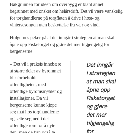
Bakgrunnen for ideen om overbygg er blant annet
begrunnet med ønsket om helårsdrift. Det vil være vanskelig
for torghandlerne på torgflaten å drive i høst- og
vintersesongen uten beskyttelse fra vær og vind.
Holgernes peker på at det inngår i strategien at man skal
åpne opp Fisketorget og gjøre det mer tilgjengelig for
bergenserne.
Det inngår
– Det vil i praksis innebære
at større deler av byrommet
i strategien
blir forbeholdt
at man skal
offentligheten, med
åpne opp
offentlige byromsmøbler og
Fisketorget
installasjoner. Da vil
bergenserne kunne kjøpe
og gjøre
seg mat hos torghandlerne
det mer
og sette seg ned i det
tilgjengelig
offentlige rom for å nyte
for
den, men de kan også ta