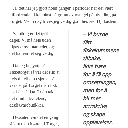
– Ja, det har jeg gjort noen ganger. I perioder har det vært
utfordrende, ikke minst på grunn av mangel på utvikling på
Torget. Men i dag trives jeg veldig godt her, sier Djukastein.
– Vi burde
– Samtidig er det tøffe
dager. Vi må hele tiden
fått
tilpasse oss markedet, og
fiskekummene
det har endret seg veldig.
tilbake,
ikke bare
– Da jeg begynte på
Fisketorget så var det slik at
for å få opp
hvis du ville ha sjømat så
omsetningen,
var det på Torget man fikk
men for å
tak i det. I dag får du tak i
bli mer
det rundt i bydelene, i
dagligvarebutikker.
attraktive
og skape
– Dessuten var det en gang
opplevelser.
slik at man kjørte til Torget,