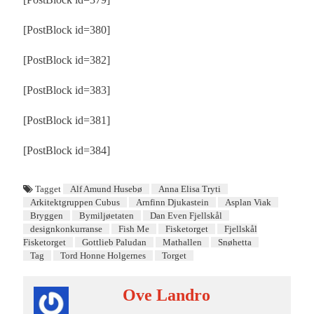
[PostBlock id=380]
[PostBlock id=382]
[PostBlock id=383]
[PostBlock id=381]
[PostBlock id=384]
Tagget
Alf Amund Husebø
Anna Elisa Tryti
Arkitektgruppen Cubus
Arnfinn Djukastein
Asplan Viak
Bryggen
Bymiljøetaten
Dan Even Fjellskål
designkonkurranse
Fish Me
Fisketorget
Fjellskål
Fisketorget
Gottlieb Paludan
Mathallen
Snøhetta
Tag
Tord Honne Holgernes
Torget
Ove Landro