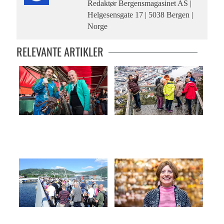
Redaktør Bergensmagasinet AS |
Helgesensgate 17 | 5038 Bergen |
Norge
RELEVANTE ARTIKLER
– Vi må ta Fisketorget tilbake
Hadde ikke hørt om Bergen
Puddefjordsbroen har fått en
– Turistene spør etter juletroll