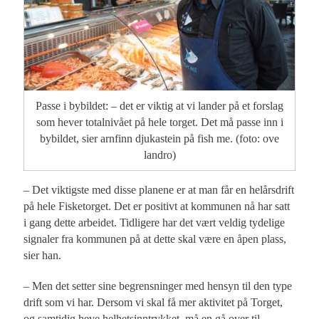
Passe i bybildet: – det er viktig at vi lander på et forslag
som hever totalnivået på hele torget. Det må passe inn i
bybildet, sier arnfinn djukastein på fish me. (foto: ove
landro)
– Det viktigste med disse planene er at man får en helårsdrift
på hele Fisketorget. Det er positivt at kommunen nå har satt
i gang dette arbeidet. Tidligere har det vært veldig tydelige
signaler fra kommunen på at dette skal være en åpen plass,
sier han.
– Men det setter sine begrensninger med hensyn til den type
drift som vi har. Dersom vi skal få mer aktivitet på Torget,
og samtidig heve helhetsinntrykket, må en gå over til