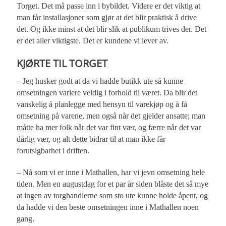
Torget. Det må passe inn i bybildet. Videre er det viktig at
man får installasjoner som gjør at det blir praktisk å drive
det. Og ikke minst at det blir slik at publikum trives der. Det
er det aller viktigste. Det er kundene vi lever av.
KJØRTE TIL TORGET
– Jeg husker godt at da vi hadde butikk ute så kunne
omsetningen variere veldig i forhold til været. Da blir det
vanskelig å planlegge med hensyn til varekjøp og å få
omsetning på varene, men også når det gjelder ansatte; man
måtte ha mer folk når det var fint vær, og færre når det var
dårlig vær, og alt dette bidrar til at man ikke får
forutsigbarhet i driften.
– Nå som vi er inne i Mathallen, har vi jevn omsetning hele
tiden. Men en augustdag for et par år siden blåste det så mye
at ingen av torghandlerne som sto ute kunne holde åpent, og
da hadde vi den beste omsetningen inne i Mathallen noen
gang.