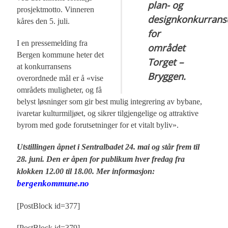
plan- og
prosjektmotto. Vinneren
designkonkurrans
kåres den 5. juli.
for
I en pressemelding fra
området
Bergen kommune heter det
Torget –
at konkurransens
Bryggen.
overordnede mål er å «vise
områdets muligheter, og få
belyst løsninger som gir best mulig integrering av bybane,
ivaretar kulturmiljøet, og sikrer tilgjengelige og attraktive
byrom med gode forutsetninger for et vitalt byliv».
Utstillingen åpnet i Sentralbadet 24. mai og står frem til
28. juni. Den er åpen for publikum hver fredag fra
klokken 12.00 til 18.00.
Mer informasjon:
bergenkommune.no
[PostBlock id=377]
[PostBlock id=379]