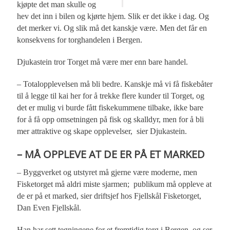
kjøpte det man skulle og
hev det inn i bilen og kjørte hjem. Slik er det ikke i dag. Og
det merker vi. Og slik må det kanskje være. Men det får en
konsekvens for torghandelen i Bergen.
Djukastein tror Torget må være mer enn bare handel.
– Totalopplevelsen må bli bedre. Kanskje må vi få fiskebåter
til å legge til kai her for å trekke flere kunder til Torget, og
det er mulig vi burde fått fiskekummene tilbake, ikke bare
for å få opp omsetningen på fisk og skalldyr, men for å bli
mer attraktive og skape opplevelser, sier Djukastein.
– MÅ OPPLEVE AT DE ER PÅ ET MARKED
– Byggverket og utstyret må gjerne være moderne, men
Fisketorget må aldri miste sjarmen; publikum må oppleve at
de er på et marked, sier driftsjef hos Fjellskål Fisketorget,
Dan Even Fjellskål.
Han har sett tegningene for et fremtidig torg i Bergen, og ser