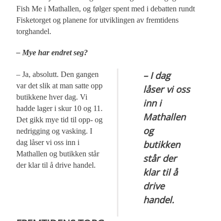
Fish Me i Mathallen, og følger spent med i debatten rundt
Fisketorget og planene for utviklingen av fremtidens
torghandel.
– Mye har endret seg?
– I dag
– Ja, absolutt. Den gangen
var det slik at man satte opp
låser vi oss
butikkene hver dag. Vi
inn i
hadde lager i skur 10 og 11.
Mathallen
Det gikk mye tid til opp- og
og
nedrigging og vasking. I
dag låser vi oss inn i
butikken
Mathallen og butikken står
står der
der klar til å drive handel.
klar til å
drive
handel.