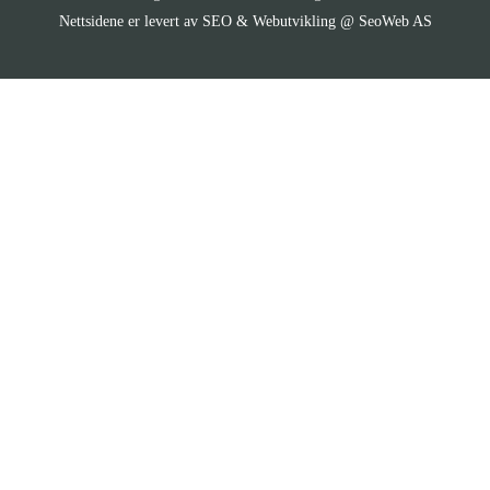
SEO & Webutvikling @ SeoWeb AS
Nettsidene er levert av