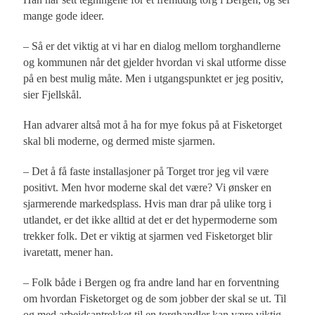
mange gode ideer.
– Så er det viktig at vi har en dialog mellom torghandlerne
og kommunen når det gjelder hvordan vi skal utforme disse
på en best mulig måte. Men i utgangspunktet er jeg positiv,
sier Fjellskål.
Han advarer altså mot å ha for mye fokus på at Fisketorget
skal bli moderne, og dermed miste sjarmen.
– Det å få faste installasjoner på Torget tror jeg vil være
positivt. Men hvor moderne skal det være? Vi ønsker en
sjarmerende markedsplass. Hvis man drar på ulike torg i
utlandet, er det ikke alltid at det er det hypermoderne som
trekker folk. Det er viktig at sjarmen ved Fisketorget blir
ivaretatt, mener han.
– Folk både i Bergen og fra andre land har en forventning
om hvordan Fisketorget og de som jobber der skal se ut. Til
og med arbeidsantrekket til en torghandler kan være viktig