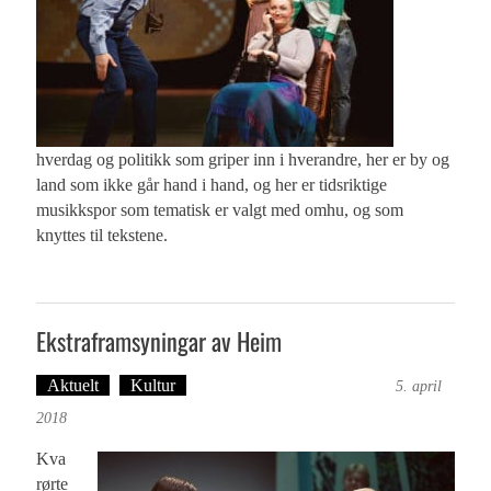
hverdag og politikk som griper inn i hverandre, her er by og
land som ikke går hand i hand, og her er tidsriktige
musikkspor som tematisk er valgt med omhu, og som
knyttes til tekstene.
Ekstraframsyningar av Heim
Aktuelt
Kultur
Tekst: Magne Fonn Hafskor
5. april
2018
Kva
rørte