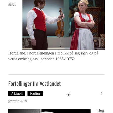
seg i
Hordaland, i hordalendingen sitt blikk på seg sjølv og på
verda omkring oss i perioden 1965-1975?
Fortellinger fra Vestlandet
Aktuelt
Kultur
Ove Landro
og
Øyvind Toft: Foto
9.
februar 2018
– Jeg