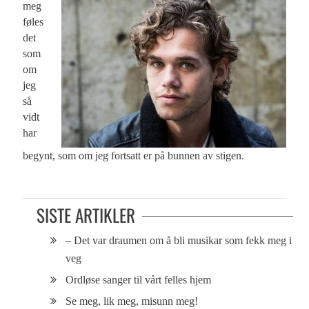
meg
føles
det
som
om
jeg
så
vidt
har
begynt, som om jeg fortsatt er på bunnen av stigen.
SISTE ARTIKLER
– Det var draumen om å bli musikar som fekk meg i
veg
Ordløse sanger til vårt felles hjem
Se meg, lik meg, misunn meg!