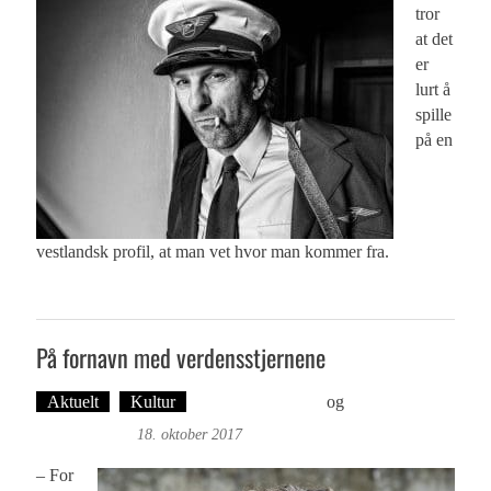
tror
at det
er
lurt å
spille
på en
vestlandsk profil, at man vet hvor man kommer fra.
På fornavn med verdensstjernene
Aktuelt
Kultur
Øyvind Toft: Foto
og
Tekst: Magne
Fonn Hafskor
18. oktober 2017
– For