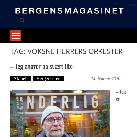
Skip
to
content
TAG: VOKSNE HERRERS ORKESTER
– Jeg angrer på svært lite
Aktuelt
Bergenseren
Ove Landro
14. februar 2020
– Jeg
er