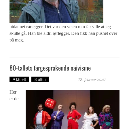
utdannet rørlegger. Det var den veien min far ville at jeg
skulle gå. Han ble aldri rørlegger. Den fikk han pushet over
på meg.
80-tallets fargesprakende naivisme
Aktuelt
Kultur
Ingvild Bræin
12. februar 2020
Her
er det