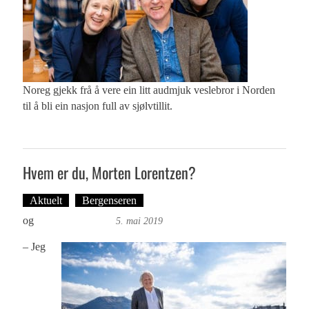
Noreg gjekk frå å vere ein litt audmjuk veslebror i Norden
til å bli ein nasjon full av sjølvtillit.
Hvem er du, Morten Lorentzen?
Aktuelt
Bergenseren
Tekst: Magne Fonn Hafskor
og
Foto: Roy Bjørge
5. mai 2019
– Jeg