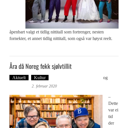
åpenbart valgt et tidlig nittitall som fortrenger, nesten
fornekter, et annet tidlig nittitall, som også var høyst reelt.
Åra då Noreg fekk sjølvtillit
Aktuelt
Kultur
Tekst: Magne Fonn Hafskor
og
Foto:
Roy Bjørge
2. februar 2020
–
Dette
var ei
tid
der