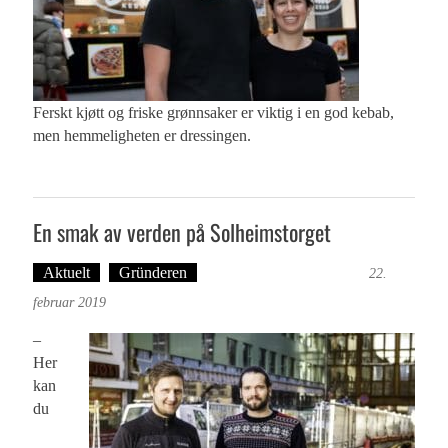
Ferskt kjøtt og friske grønnsaker er viktig i en god kebab,
men hemmeligheten er dressingen.
En smak av verden på Solheimstorget
Aktuelt
Gründeren
Ingvild Festervoll Melien
22.
februar 2019
–
Her
kan
du