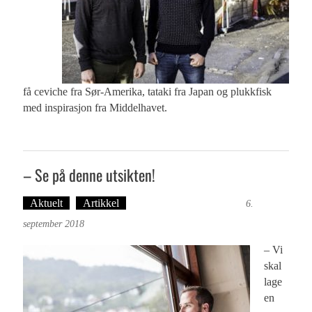
få ceviche fra Sør-Amerika, tataki fra Japan og plukkfisk
med inspirasjon fra Middelhavet.
– Se på denne utsikten!
Aktuelt
Artikkel
Ingvild Festervoll Melien
6.
september 2018
– Vi
skal
lage
en