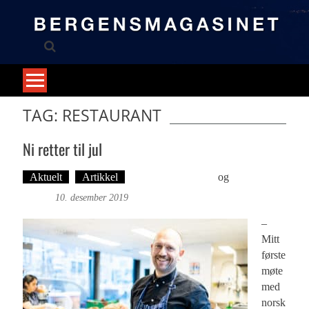
Skip
to
content
TAG: RESTAURANT
Ni retter til jul
Aktuelt
Artikkel
Hugo Ivan Hatland
og
Foto: Roy
Bjørge
10. desember 2019
–
Mitt
første
møte
med
norsk