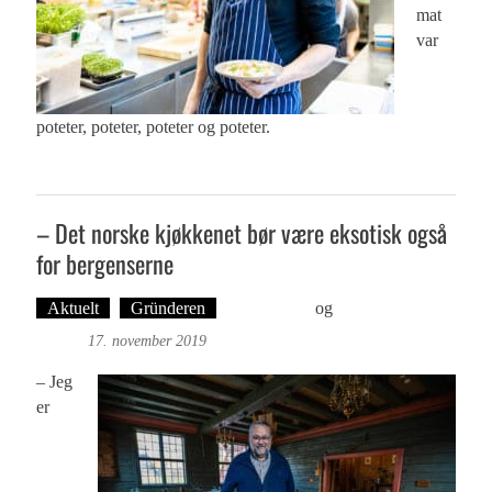
mat
var
poteter, poteter, poteter og poteter.
– Det norske kjøkkenet bør være eksotisk også
for bergenserne
Aktuelt
Gründeren
Ove Landro
og
Foto: Roy
Bjørge
17. november 2019
– Jeg
er