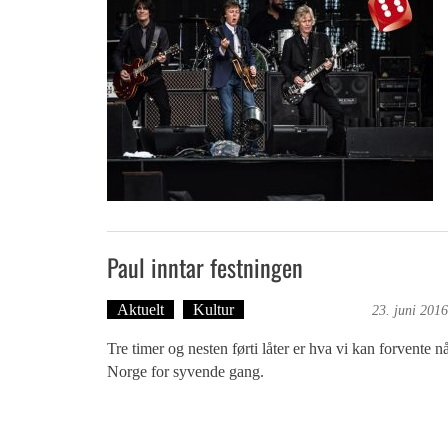
Paul inntar festningen
Aktuelt
Kultur
Dag-Arne Nilssen
23. juni 2016
Tre timer og nesten førti låter er hva vi kan forvente 
Norge for syvende gang.