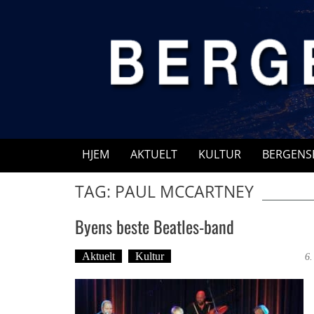
Skip
to
content
HJEM
AKTUELT
KULTUR
BERGENS
TAG: PAUL MCCARTNEY
Byens beste Beatles-band
Aktuelt
Kultur
Tekst: Magne Fonn Hafskor
6.