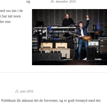
ag-Arne Nilssen
og
Ove Landro
26. desember 2016
med oss inn i de
 har tatt noen
dre enn
oft: Foto
25. juni 2016
Publikum får akkurat det de forventer, og er godt fornøyd med det.