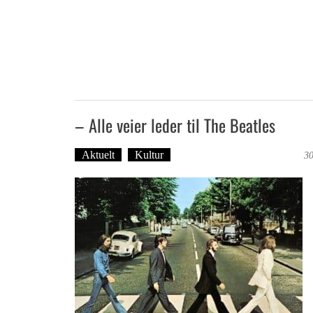
– Alle veier leder til The Beatles
Aktuelt
Kultur
Tekst: Magne Fonn Hafskor
30