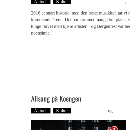
Aktuelt
Kultur
Tekst: Magne Fonn Hafskor
,
D
2016 er snart historie, men den beste musikken tar vi 
kommende årene. Det har kommet mange bra plater, vi
tunge farvel med kjære artister – og Bergenfest var be
noensinne.
Allsang på Koengen
Aktuelt
Kultur
Dag-Arne Nilssen
og
Øyvind T