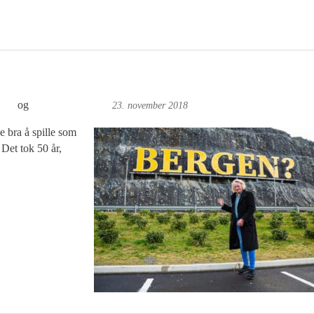
kor
og
Foto: Roy Bjørge
23. november 2018
ke bra å spille som
Det tok 50 år,