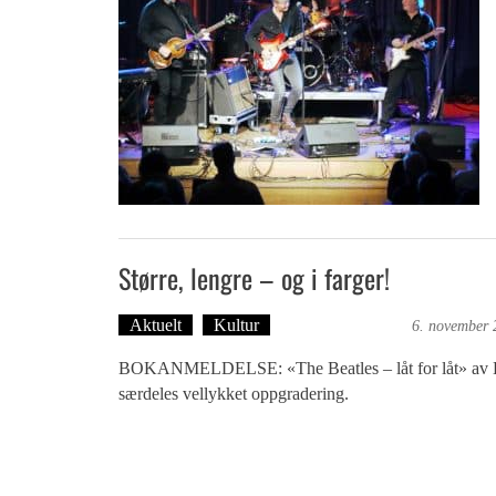
Større, lengre – og i farger!
Aktuelt
Kultur
Dag-Arne Nilssen
6. november 
BOKANMELDELSE: «The Beatles – låt for låt» av B
særdeles vellykket oppgradering.