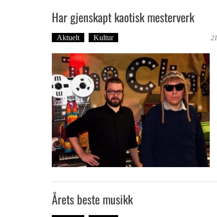
Har gjenskapt kaotisk mesterverk
Aktuelt
Kultur
Tekst: Magne Fonn Hafskor
21
Årets beste musikk