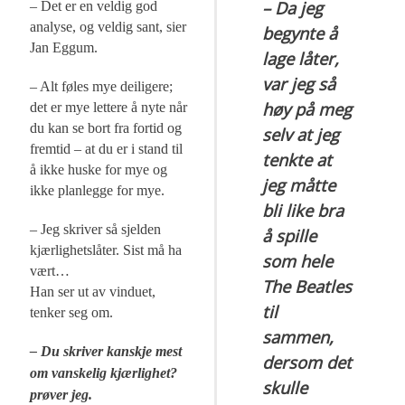
– Da jeg
– Det er en veldig god
analyse, og veldig sant, sier
begynte å
Jan Eggum.
lage låter,
var jeg så
– Alt føles mye deiligere;
høy på meg
det er mye lettere å nyte når
du kan se bort fra fortid og
selv at jeg
fremtid – at du er i stand til
tenkte at
å ikke huske for mye og
jeg måtte
ikke planlegge for mye.
bli like bra
– Jeg skriver så sjelden
å spille
kjærlighetslåter. Sist må ha
som hele
vært…
The Beatles
Han ser ut av vinduet,
til
tenker seg om.
sammen,
– Du skriver kanskje mest
dersom det
om vanskelig kjærlighet?
skulle
prøver jeg.