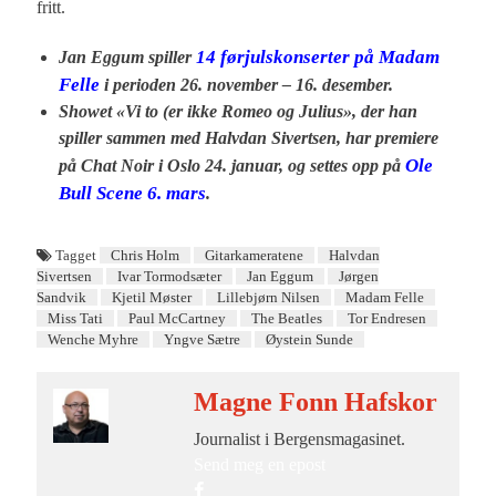
fritt.
Jan Eggum spiller
14 førjulskonserter på Madam
Felle
i perioden 26. november – 16. desember.
Showet «Vi to (er ikke Romeo og Julius», der han
spiller sammen med Halvdan Sivertsen, har premiere
på Chat Noir i Oslo 24. januar, og settes opp på
Ole
Bull Scene 6. mars
.
Tagget
Chris Holm
Gitarkameratene
Halvdan
Sivertsen
Ivar Tormodsæter
Jan Eggum
Jørgen
Sandvik
Kjetil Møster
Lillebjørn Nilsen
Madam Felle
Miss Tati
Paul McCartney
The Beatles
Tor Endresen
Wenche Myhre
Yngve Sætre
Øystein Sunde
Magne Fonn Hafskor
Journalist i Bergensmagasinet.
Send meg en epost