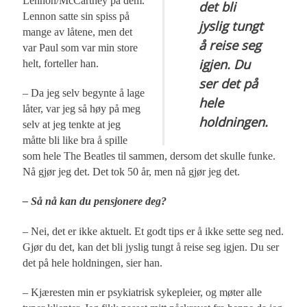
Lennon/McCartney på dem.
det bli
Lennon satte sin spiss på
jyslig tungt
mange av låtene, men det
å reise seg
var Paul som var min store
igjen. Du
helt, forteller han.
ser det på
– Da jeg selv begynte å lage
hele
låter, var jeg så høy på meg
holdningen.
selv at jeg tenkte at jeg
måtte bli like bra å spille
som hele The Beatles til sammen, dersom det skulle funke.
Nå gjør jeg det. Det tok 50 år, men nå gjør jeg det.
– Så nå kan du pensjonere deg?
– Nei, det er ikke aktuelt. Et godt tips er å ikke sette seg ned.
Gjør du det, kan det bli jyslig tungt å reise seg igjen. Du ser
det på hele holdningen, sier han.
– Kjæresten min er psykiatrisk sykepleier, og møter alle