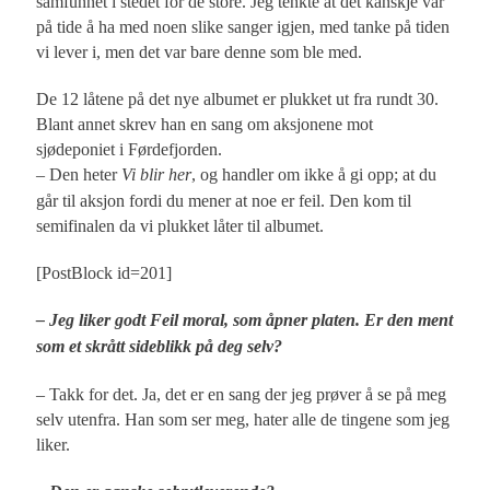
samfunnet i stedet for de store. Jeg tenkte at det kanskje var
på tide å ha med noen slike sanger igjen, med tanke på tiden
vi lever i, men det var bare denne som ble med.
De 12 låtene på det nye albumet er plukket ut fra rundt 30.
Blant annet skrev han en sang om aksjonene mot
sjødeponiet i Førdefjorden.
– Den heter
Vi blir her
, og handler om ikke å gi opp; at du
går til aksjon fordi du mener at noe er feil. Den kom til
semifinalen da vi plukket låter til albumet.
[PostBlock id=201]
– Jeg liker godt
Feil moral, som åpner platen. Er den ment
som et skrått sideblikk på deg selv?
– Takk for det. Ja, det er en sang der jeg prøver å se på meg
selv utenfra. Han som ser meg, hater alle de tingene som jeg
liker.