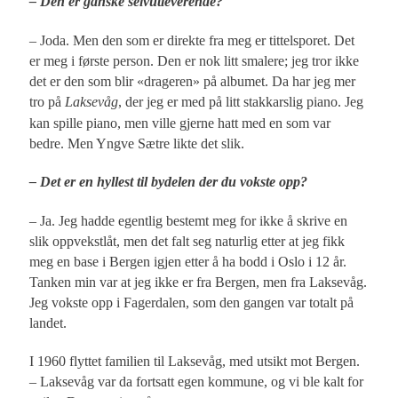
– Den er ganske selvutleverende?
– Joda. Men den som er direkte fra meg er tittelsporet. Det
er meg i første person. Den er nok litt smalere; jeg tror ikke
det er den som blir «drageren» på albumet. Da har jeg mer
tro på
Laksevåg
, der jeg er med på litt stakkarslig piano. Jeg
kan spille piano, men ville gjerne hatt med en som var
bedre. Men Yngve Sætre likte det slik.
– Det er en hyllest til bydelen der du vokste opp?
– Ja. Jeg hadde egentlig bestemt meg for ikke å skrive en
slik oppvekstlåt, men det falt seg naturlig etter at jeg fikk
meg en base i Bergen igjen etter å ha bodd i Oslo i 12 år.
Tanken min var at jeg ikke er fra Bergen, men fra Laksevåg.
Jeg vokste opp i Fagerdalen, som den gangen var totalt på
landet.
I 1960 flyttet familien til Laksevåg, med utsikt mot Bergen.
– Laksevåg var da fortsatt egen kommune, og vi ble kalt for