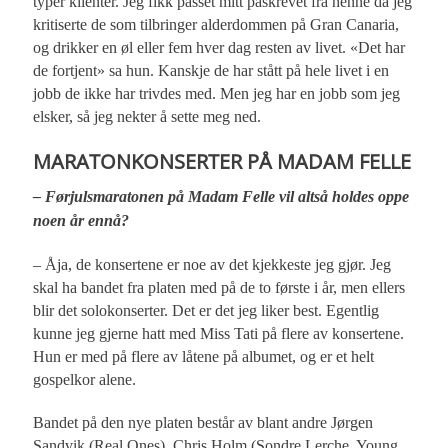
typer klienter. Jeg fikk passet mitt påskrevet fra henne da jeg
kritiserte de som tilbringer alderdommen på Gran Canaria,
og drikker en øl eller fem hver dag resten av livet. «Det har
de fortjent» sa hun. Kanskje de har stått på hele livet i en
jobb de ikke har trivdes med. Men jeg har en jobb som jeg
elsker, så jeg nekter å sette meg ned.
MARATONKONSERTER PÅ MADAM FELLE
– Førjulsmaratonen på Madam Felle vil altså holdes oppe
noen år ennå?
– Åja, de konsertene er noe av det kjekkeste jeg gjør. Jeg
skal ha bandet fra platen med på de to første i år, men ellers
blir det solokonserter. Det er det jeg liker best. Egentlig
kunne jeg gjerne hatt med Miss Tati på flere av konsertene.
Hun er med på flere av låtene på albumet, og er et helt
gospelkor alene.
Bandet på den nye platen består av blant andre Jørgen
Sandvik (Real Ones), Chris Holm (Sondre Lerche, Young