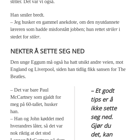
striler. Det var vi også.
Han smiler bredt.
– Jeg husker en gammel anekdote, om den nyutdannete
læreren som hadde misforstått jobben; hun rettet
striler
i
stedet for
stiler
.
NEKTER Å SETTE SEG NED
Den unge Eggum må også ha hatt utsikt andre veien, mot
England og Liverpool, siden han tidlig fikk sansen for The
Beatles.
– Et godt
– Det var bare Paul
McCartney som gjaldt for
tips er å
meg på 60-tallet, husker
ikke sette
han.
seg ned.
– Han og John køddet med
Gjør du
hverandres låter, så det var
nok riktig at det stod
det, kan