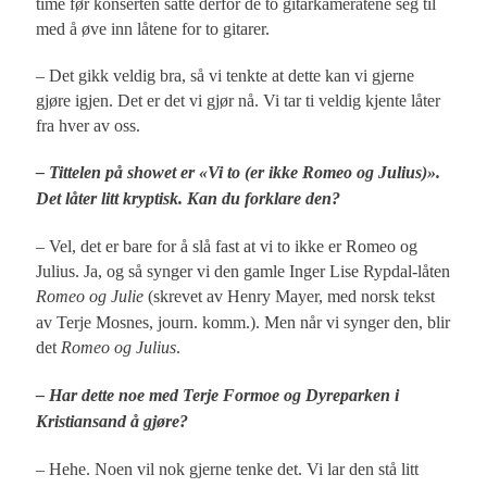
time før konserten satte derfor de to gitarkameratene seg til
med å øve inn låtene for to gitarer.
– Det gikk veldig bra, så vi tenkte at dette kan vi gjerne
gjøre igjen. Det er det vi gjør nå. Vi tar ti veldig kjente låter
fra hver av oss.
– Tittelen på showet er «Vi to (er ikke Romeo og Julius)».
Det låter litt kryptisk. Kan du forklare den?
– Vel, det er bare for å slå fast at vi to ikke er Romeo og
Julius. Ja, og så synger vi den gamle Inger Lise Rypdal-låten
Romeo og Julie
(skrevet av Henry Mayer, med norsk tekst
av Terje Mosnes, journ. komm.). Men når vi synger den, blir
det
Romeo og Julius
.
– Har dette noe med Terje Formoe og Dyreparken i
Kristiansand å gjøre?
– Hehe. Noen vil nok gjerne tenke det. Vi lar den stå litt