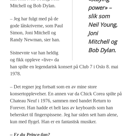
Mitchell og Bob Dylan.
power» –
slik som
– Jeg har fulgt med på de
Neil Young,
gode låtskriverne, som Paul
Joni
Simon, Joni Mitchell og
Randy Newman, sier han.
Mitchell og
Bob Dylan.
Sistnevnte var han heldig
og fikk oppleve «live» da
han spilte en legendarisk konsert på Club 7 i Oslo 8. mai
1978.
– Det regner jeg fortsatt som en av mine store
konsertopplevelser. En annen var da Chick Corea spilte på
Chateau Neuf i 1976, sammen med bandet Return to
Forever. Han hadde et helt lass av keyboards som han
behersket til fingerspissene. Jeg har siden sett ham alene,
kun med flygel. Han er en fantastisk musiker.
– Er du Prince-fan?