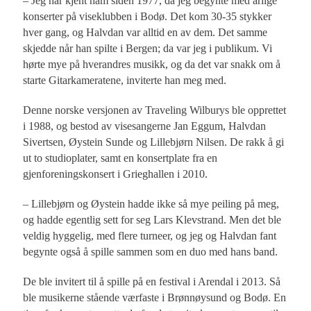
– Jeg har kjent ham siden 1977, da jeg begynte med årlige
konserter på viseklubben i Bodø. Det kom 30-35 stykker
hver gang, og Halvdan var alltid en av dem. Det samme
skjedde når han spilte i Bergen; da var jeg i publikum. Vi
hørte mye på hverandres musikk, og da det var snakk om å
starte Gitarkameratene, inviterte han meg med.
Denne norske versjonen av Traveling Wilburys ble opprettet
i 1988, og bestod av visesangerne Jan Eggum, Halvdan
Sivertsen, Øystein Sunde og Lillebjørn Nilsen. De rakk å gi
ut to studioplater, samt en konsertplate fra en
gjenforeningskonsert i Grieghallen i 2010.
– Lillebjørn og Øystein hadde ikke så mye peiling på meg,
og hadde egentlig sett for seg Lars Klevstrand. Men det ble
veldig hyggelig, med flere turneer, og jeg og Halvdan fant
begynte også å spille sammen som en duo med hans band.
De ble invitert til å spille på en festival i Arendal i 2013. Så
ble musikerne stående værfaste i Brønnøysund og Bodø. En