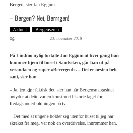
Bergen, sier Jan Eggum.
– Bergen? Nei, Berrrgen!
Aktuelt
Bergenseren
Tekst: Magne Fonn Hafskor
og
Foto: Roy Bjørge
23. november 2018
På Lindmo nylig fortalte Jan Eggum at hver gang han
kommer hjem til huset i Sandviken, går han ut på
verandaen og roper «Berrrgen!». – Det er nesten helt
sant, sier han.
– Ja, jeg gjør faktisk det, sier han når Bergensmagasinet
antyder at dette var en konstruert historie laget for
fredagsunderholdningen på tv.
– Det med at ungene holder seg utenfor huset til jeg har
skreket fra meg, var nok en overdrivelse, innrømmer han.