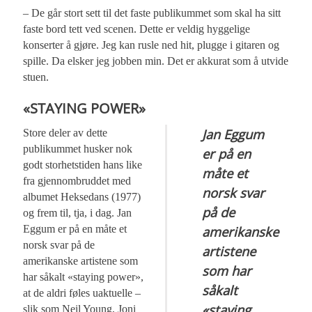
– De går stort sett til det faste publikummet som skal ha sitt
faste bord tett ved scenen. Dette er veldig hyggelige
konserter å gjøre. Jeg kan rusle ned hit, plugge i gitaren og
spille. Da elsker jeg jobben min. Det er akkurat som å utvide
stuen.
«STAYING POWER»
Jan Eggum
Store deler av dette
publikummet husker nok
er på en
godt storhetstiden hans like
måte et
fra gjennombruddet med
norsk svar
albumet Heksedans (1977)
på de
og frem til, tja, i dag. Jan
Eggum er på en måte et
amerikanske
norsk svar på de
artistene
amerikanske artistene som
som har
har såkalt «staying power»,
såkalt
at de aldri føles uaktuelle –
«staying
slik som Neil Young, Joni