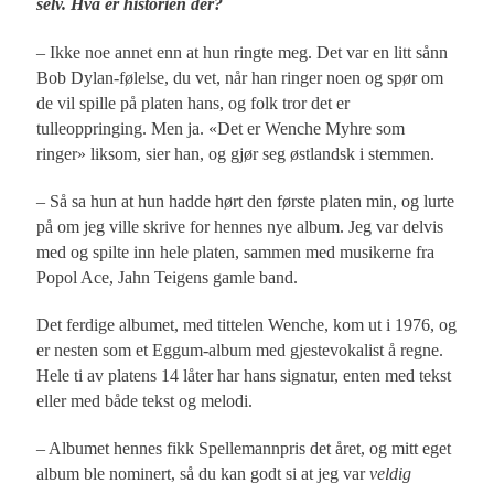
selv. Hva er historien der?
– Ikke noe annet enn at hun ringte meg. Det var en litt sånn
Bob Dylan-følelse, du vet, når han ringer noen og spør om
de vil spille på platen hans, og folk tror det er
tulleoppringing. Men ja. «Det er Wenche Myhre som
ringer» liksom, sier han, og gjør seg østlandsk i stemmen.
– Så sa hun at hun hadde hørt den første platen min, og lurte
på om jeg ville skrive for hennes nye album. Jeg var delvis
med og spilte inn hele platen, sammen med musikerne fra
Popol Ace, Jahn Teigens gamle band.
Det ferdige albumet, med tittelen Wenche, kom ut i 1976, og
er nesten som et Eggum-album med gjestevokalist å regne.
Hele ti av platens 14 låter har hans signatur, enten med tekst
eller med både tekst og melodi.
– Albumet hennes fikk Spellemannpris det året, og mitt eget
album ble nominert, så du kan godt si at jeg var
veldig