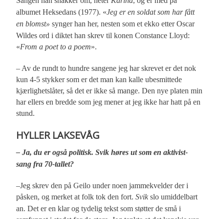
Sangen han snakker om, heter
Karina
, og er med på
albumet Heksedans (1977). «
Jeg er en soldat som har fått
en blomst»
synger han her, nesten som et ekko etter Oscar
Wildes ord i diktet han skrev til konen Constance Lloyd:
«
From a poet to a poem
».
– Av de rundt to hundre sangene jeg har skrevet er det nok
kun 4-5 stykker som er det man kan kalle ubesmittede
kjærlighetslåter, så det er ikke så mange. Den nye platen min
har ellers en bredde som jeg mener at jeg ikke har hatt på en
stund.
HYLLER LAKSEVÅG
– Ja, du er også politisk. Svik høres ut som en aktivist-
sang fra 70-tallet?
–Jeg skrev den på Geilo under noen jammekvelder der i
påsken, og merket at folk tok den fort.
Svik
slo umiddelbart
an. Det er en klar og tydelig tekst som støtter de små i