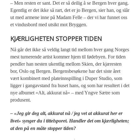
– Men resten er sant. Det er så deilig å se Bergen hver gang.
Egentlig er det ikke så rart, det er jo Bergen, sier han, og slår
ut med armene inne på Madam Felle – der vi har funnet oss
et vindusbord med utsikt mot Bryggen.
KJÆRLIGHETEN STOPPER TIDEN
Nå går det ikke så veldig langt tid mellom hver gang Norges
mest turnerende artist kommer hjem til fødebyen. For tiden
pendler han nesten ukentlig mellom Skien, der kjæresten
bor, Oslo og Bergen. Bergensbesøkene har det siste året
vært kombinert med plateinnspilling i Duper Studio, som
ligger i gangavstand fra huset hans, og som har resultert i det
nye albumet «Alt, akkurat nå» – med Yngve Sætre som
produsent.
– «Jeg gir deg alt, akkurat nå / jeg vet at akkurat her er
livet» synger du i tittelsporet. Handler det om kjærligheten;
at den på en måte stopper tiden?