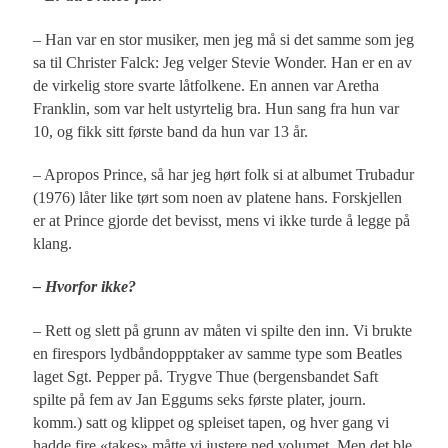
– Han var en stor musiker, men jeg må si det samme som jeg
sa til Christer Falck: Jeg velger Stevie Wonder. Han er en av
de virkelig store svarte låtfolkene. En annen var Aretha
Franklin, som var helt ustyrtelig bra. Hun sang fra hun var
10, og fikk sitt første band da hun var 13 år.
– Apropos Prince, så har jeg hørt folk si at albumet Trubadur
(1976) låter like tørt som noen av platene hans. Forskjellen
er at Prince gjorde det bevisst, mens vi ikke turde å legge på
klang.
– Hvorfor ikke?
– Rett og slett på grunn av måten vi spilte den inn. Vi brukte
en firespors lydbåndoppptaker av samme type som Beatles
laget Sgt. Pepper på. Trygve Thue (bergensbandet Saft
spilte på fem av Jan Eggums seks første plater, journ.
komm.) satt og klippet og spleiset tapen, og hver gang vi
hadde fire «takes» måtte vi justere ned volumet. Men det ble