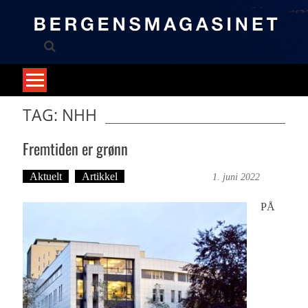
Skip
to
content
TAG: NHH
Fremtiden er grønn
Aktuelt
Artikkel
Bergensmagasinet
1. juni 2022
PÅ