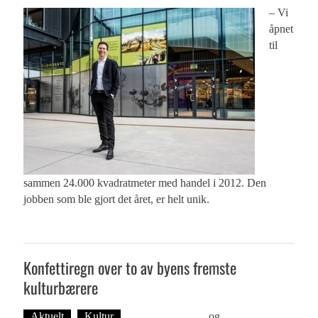
– Vi
åpnet
til
sammen 24.000 kvadratmeter med handel i 2012. Den
jobben som ble gjort det året, er helt unik.
Konfettiregn over to av byens fremste
kulturbærere
Aktuelt
Kultur
Foto: Roy Bjørge
og
Tekst: Magne