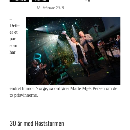
Fonn Hafskor
18. februar 2018
–
Dette
er et
par
som
har
endret humor-Norge, sa ordfører Marte Mjøs Persen om de
to prisvinnerne.
30 år med Høststormen