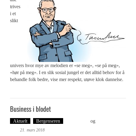
trives
i et
slikt
univers hvor mye av melodien er «se meg», «se på meg»,
«hør på meg». I en slik sosial jungel er det alltid behov for å
behandle folk bedre, vise mer respekt, utøve klok dannelse.
Business i blodet
Aktuelt
Bergenseren
Ove Landro
og
Øyvind Toft:
Foto
21. mars 2018