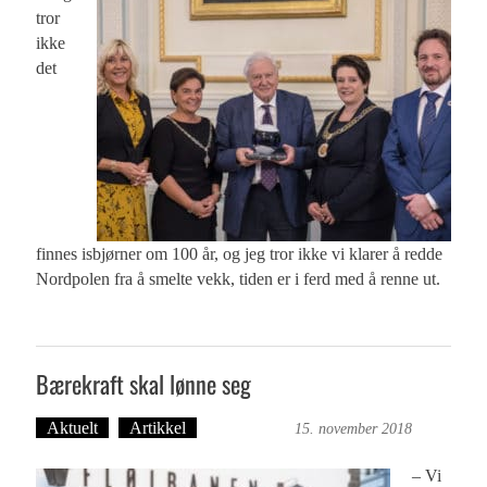
tror
ikke
det
finnes isbjørner om 100 år, og jeg tror ikke vi klarer å redde
Nordpolen fra å smelte vekk, tiden er i ferd med å renne ut.
Bærekraft skal lønne seg
Aktuelt
Artikkel
Ove Landro
15. november 2018
– Vi