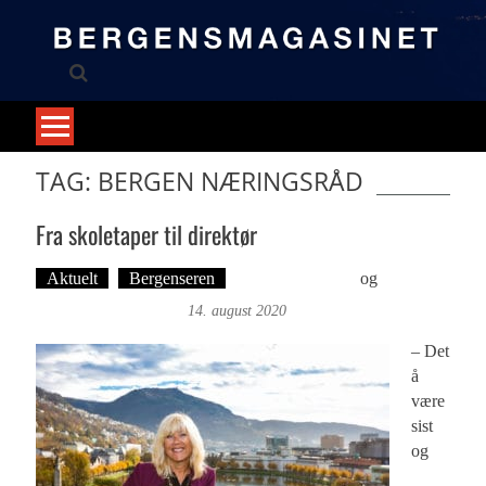
Skip
to
content
TAG: BERGEN NÆRINGSRÅD
Fra skoletaper til direktør
Aktuelt
Bergenseren
Foto: Roy Bjørge
og
Tekst:
Magne Fonn Hafskor
14. august 2020
– Det
å
være
sist
og