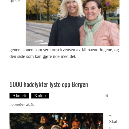
første
generasjonen som ser konsekvensen av klimaendringene, og
den siste som kan gjøre noe med det.
5000 hodelykter lyste opp Bergen
Aktuelt
Kultur
Tekst: Magne Fonn Hafskor
18.
november 2018
–
Skal
vi