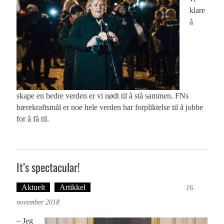
klare
å
skape en bedre verden er vi nødt til å stå sammen. FNs
bærekraftsmål er noe hele verden har forpliktelse til å jobbe
for å få til.
It’s spectacular!
Aktuelt
Artikkel
Tekst: Magne Fonn Hafskor
16.
november 2018
– Jeg