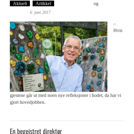
Aktuelt
Artikkel
Martine H. Leknes
og
Øyvind
Toft: Foto
6. juni 2017
–
Hvis
gjestene går ut med noen nye refleksjoner i hodet, da har vi
gjort hovedjobben.
En begeistret direktør