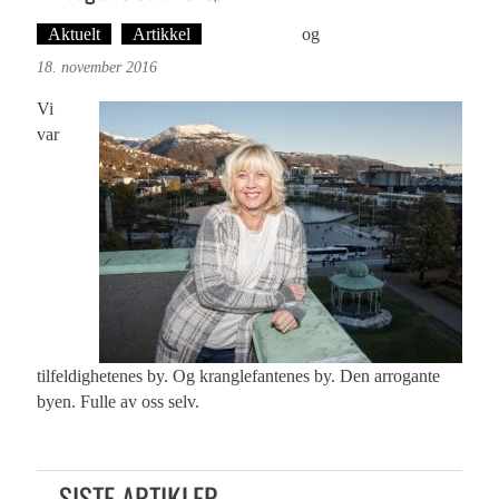
Aktuelt
Artikkel
Ove Landro
og
Øyvind Toft: Foto
18. november 2016
Vi
var
tilfeldighetenes by. Og kranglefantenes by. Den arrogante
byen. Fulle av oss selv.
SISTE ARTIKLER