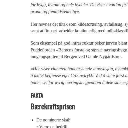
for bygg, byrom og hele bydeler. De viser hvordan pr
grønn og fremtidsrettet by
».
Her nevnes det tiltak som kildesortering, avfallssug, s
samt at firmaet arbeider kontinuerlig med miljøklassif
Som eksempel på god infrastruktur peker juryen blant
Puddefjorden –Bergens første og største næringsbygg 
inngangsporten til Bergen ved Gamle Nygårdsbro.
«
Her viser vinneren banebrytende innovasjon, nytenking 
å aktivt begrense eget Co2-avtrykk. Ved å være først u
baner vei for øvrig næringsliv gjennom å dele sine er
FAKTA
Bærekraftsprisen
De nominerte skal:
• Være en bedrift