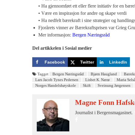
• Ha gjennomført ett eller flere initiativ for en bære
• Være en inspirasjon for andre og skape verdi
• Ha nedfelt bærekraft i sine strategier og handlings
Fjorårets vinner av Bærekraftsprisen var Grieg Gru
Bergen Næringsråd
Mer informasjon:
Del artikkelen i Sosial medier
Facebook
Twitter
LinkedIn
Tagget
Bergen Næringsråd
Bjørn Haugland
Bærekr
Lars Jacob Tynes Pedersen
Lisbet K. Nærø
Maria Sels
Norges Handelshøyskole
Skift
Sveinung Jørgensen
Magne Fonn Hafsk
Journalist i Bergensmagasinet.