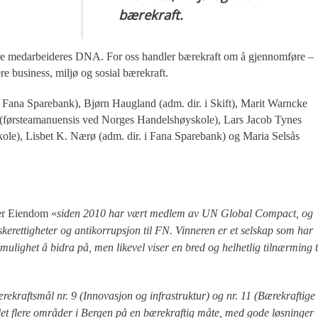
bærekraft.
åre medarbeideres DNA. For oss handler bærekraft om å gjennomføre –
e business, miljø og sosial bærekraft.
 i Fana Sparebank), Bjørn Haugland (adm. dir. i Skift), Marit Warncke
 (førsteamanuensis ved Norges Handelshøyskole), Lars Jacob Tynes
le), Lisbet K. Nærø (adm. dir. i Fana Sparebank) og Maria Selsås
er Eiendom «
siden 2010 har vært medlem av UN Global Compact, og
kerettigheter og antikorrupsjon til FN. Vinneren er et selskap som har
 mulighet å bidra på, men likevel viser en bred og helhetlig tilnærming t
ærekraftsmål nr. 9 (Innovasjon og infrastruktur) og nr. 11 (Bærekraftige
klet flere områder i Bergen på en bærekraftig måte, med gode løsninger