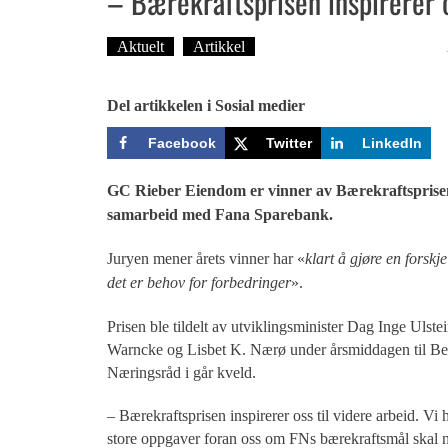
– Bærekraftsprisen inspirerer 
Aktuelt
Artikkel
Tekst: Magne Fonn Hafskor
Del artikkelen i Sosial medier
Facebook
Twitter
LinkedIn
GC Rieber Eiendom er vinner av Bærekraftsprise
samarbeid med Fana Sparebank.
Juryen mener årets vinner har «
klart å gjøre en forsk
det er behov for forbedringer
».
Prisen ble tildelt av utviklingsminister Dag Inge Ulste
Warncke og Lisbet K. Nærø under årsmiddagen til B
Næringsråd i går kveld.
– Bærekraftsprisen inspirerer oss til videre arbeid. Vi h
store oppgaver foran oss om FNs bærekraftsmål skal n