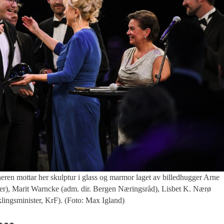
tar her skulptur i glass og marmor laget av billedhugger Arne
ber), Marit Warncke (adm. dir. Bergen Næringsråd), Lisbet K. Nærø
lingsminister, KrF). (Foto: Max Igland)