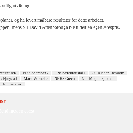
kraftig utvikling
planer, og ha levert målbare resultater for dette arbeidet.
ppen, mens Sir David Attenborough ble tildelt en egen ærespris.
aftsprisen
Fana Sparebank
FNs bærekraftsmål
GC Rieber Eiendom
ås Fjogstad
Marit Warncke
NHHS Green
Nils Magne Fjereide
Tor Instanes
or
Send meg en epost