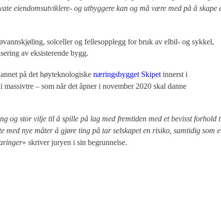
ivate eiendomsutviklere- og utbyggere kan og må være med på å skape 
jøvannskjøling, solceller og fellesopplegg for bruk av elbil- og sykkel,
isering av eksisterende bygg.
 annet på det høyteknologiske
næringsbygget Skipet
innerst i
i massivtre – som når det åpner i november 2020 skal danne
og stor vilje til å spille på lag med fremtiden med et bevisst forhold t
te med nye måter å gjøre ting på tar selskapet en risiko, samtidig som 
faringer
» skriver juryen i sin begrunnelse.