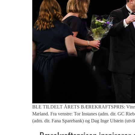
BLE TILDELT ÅRETS BÆREKRAFTSPRIS: Vinneren mot
Mæland. Fra venstre: Tor Instanes (adm. dir. GC Rie
(adm. dir. Fana Sparebank) og Dag Inge Ulstein (utvik