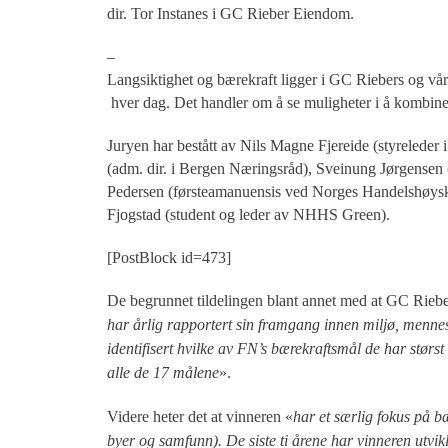
dir. Tor Instanes i GC Rieber Eiendom.
–
Langsiktighet og bærekraft ligger i GC Riebers og v
hver dag. Det handler om å se muligheter i å kombiner
Juryen har bestått av Nils Magne Fjereide (styreleder
(adm. dir. i Bergen Næringsråd), Sveinung Jørgensen
Pedersen (førsteamanuensis ved Norges Handelshøysko
Fjogstad (student og leder av NHHS Green).
[PostBlock id=473]
De begrunnet tildelingen blant annet med at GC Rieb
har årlig rapportert sin framgang innen miljø, mennes
identifisert hvilke av FN’s bærekraftsmål de har størst
alle de 17 målene
».
Videre heter det at vinneren «
har et særlig fokus på b
byer og samfunn). De siste ti årene har vinneren utvi