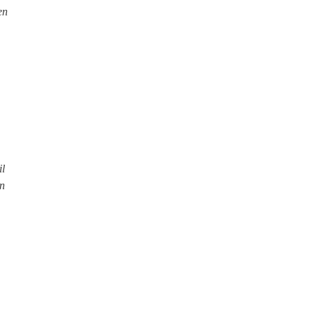
en
il
en