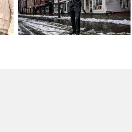
– Byen vår fortjener en prisutdeling