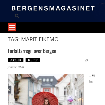
Skip
to
content
TAG: MARIT EIKEMO
Forfattarregn over Bergen
Aktuelt
Kultur
Tekst: Magne Fonn Hafskor
29.
januar 2020
– Vi
har