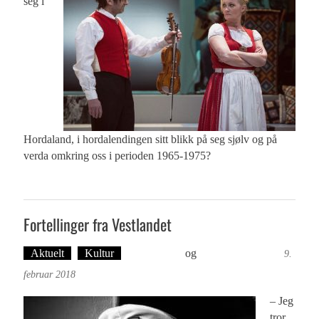
seg i
Hordaland, i hordalendingen sitt blikk på seg sjølv og på
verda omkring oss i perioden 1965-1975?
Fortellinger fra Vestlandet
Aktuelt
Kultur
Ove Landro
og
Øyvind Toft: Foto
9.
februar 2018
– Jeg
tror