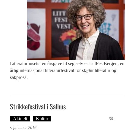
Litteraturhusets femårsgave til seg selv er LittFestBergen; en
årlig internasjonal litteraturfestival for skjønnlitteratur og
sakprosa.
Strikkefestival i Salhus
Aktuelt
Kultur
Tekst: Magne Fonn Hafskor
30.
september 2016