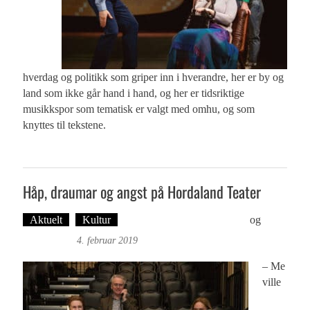
hverdag og politikk som griper inn i hverandre, her er by og
land som ikke går hand i hand, og her er tidsriktige
musikkspor som tematisk er valgt med omhu, og som
knyttes til tekstene.
Håp, draumar og angst på Hordaland Teater
Aktuelt
Kultur
Tekst: Magne Fonn Hafskor
og
Foto:
Roy Bjørge
4. februar 2019
– Me
ville