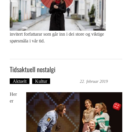
invitert forfattarar som går inn i dei store og viktige
spørsmåla i vår tid.
Tidsaktuell nostalgi
Aktuelt
Kultur
Ingvild Bræin
22. februar 2019
Her
er