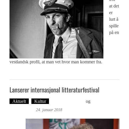
at det
er
lurt å
spille
på en
vestlandsk profil, at man vet hvor man kommer fra.
Lanserer internasjonal litteraturfestival
Aktuelt
Kultur
Øyvind Toft: Foto
og
Tekst: Magne
Fonn Hafskor
24. januar 2018