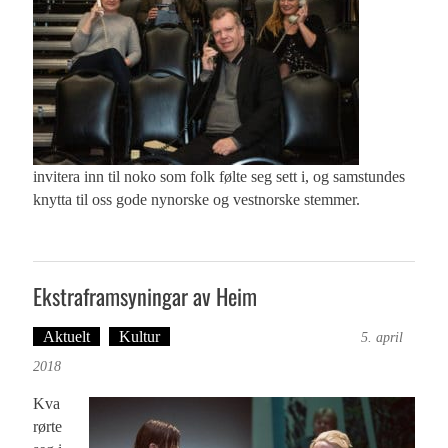
invitera inn til noko som folk følte seg sett i, og samstundes
knytta til oss gode nynorske og vestnorske stemmer.
Ekstraframsyningar av Heim
Aktuelt
Kultur
Tekst: Magne Fonn Hafskor
5. april
2018
Kva
rørte