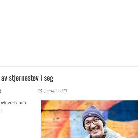
av stjernestøv i seg
g
Foto: Roy Bjørge
23. februar 2020
pekteret i min
.