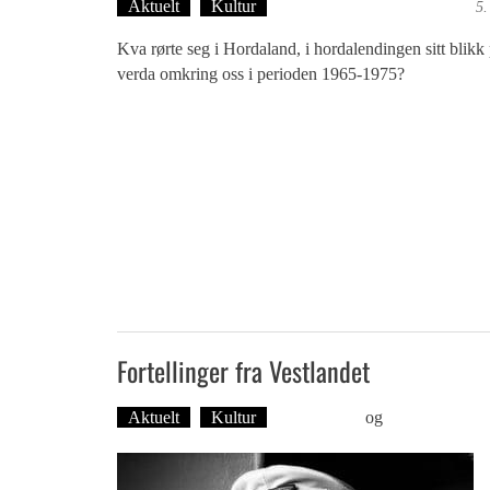
Aktuelt
Kultur
Tekst: Magne Fonn Hafskor
5.
Kva rørte seg i Hordaland, i hordalendingen sitt blikk
verda omkring oss i perioden 1965-1975?
Fortellinger fra Vestlandet
Aktuelt
Kultur
Ove Landro
og
Øyvind Toft: 