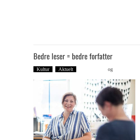
Bedre leser = bedre forfatter
Kultur
Aktuelt
Ingvild Bræin
og
Foto: Roy B