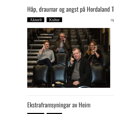
Håp, draumar og angst på Hordaland T
Aktuelt
Kultur
Tekst: Magne Fonn Hafskor
o
Ekstraframsyningar av Heim