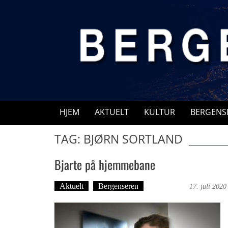
Skip
to
content
HJEM
AKTUELT
KULTUR
BERGENS
TAG: BJØRN SORTLAND
Bjarte på hjemmebane
Aktuelt
Bergenseren
Ove Landro
17. juli 2020