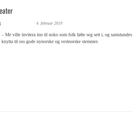
eater
g
Foto: Roy Bjørge
4. februar 2019
– Me ville invitera inn til noko som folk følte seg sett i, og samstundes
knytta til oss gode nynorske og vestnorske stemmer.