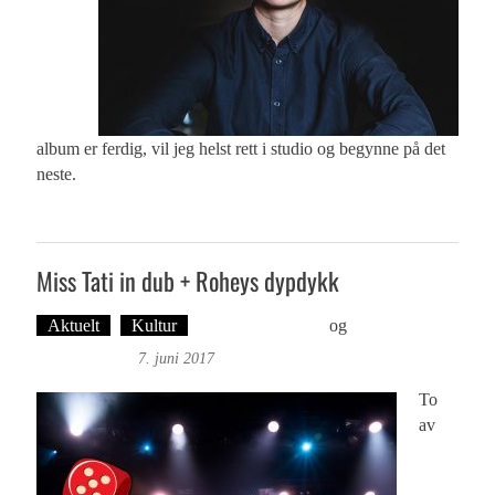
album er ferdig, vil jeg helst rett i studio og begynne på det
neste.
Miss Tati in dub + Roheys dypdykk
Aktuelt
Kultur
Øyvind Toft: Foto
og
Tekst: Magne
Fonn Hafskor
7. juni 2017
To
av