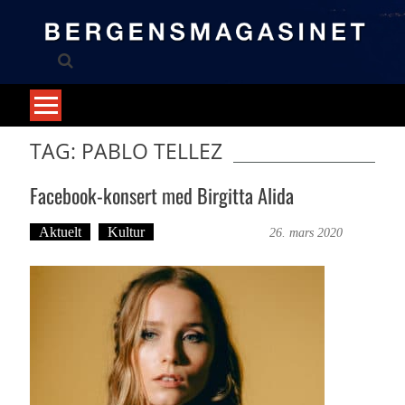
Skip
to
content
TAG: PABLO TELLEZ
Facebook-konsert med Birgitta Alida
Aktuelt
Kultur
Bergensmagasinet
26. mars 2020