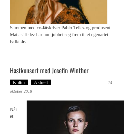
Sammen med co-låtskriver Pablo Tellez og produsent
Matias Tellez har hun jobbet seg frem til et egenartet
lydbilde.
Høstkonsert med Josefin Winther
Kultur
Aktuelt
Tekst: Magne Fonn Hafskor
14.
oktober 2018
–
Når
et