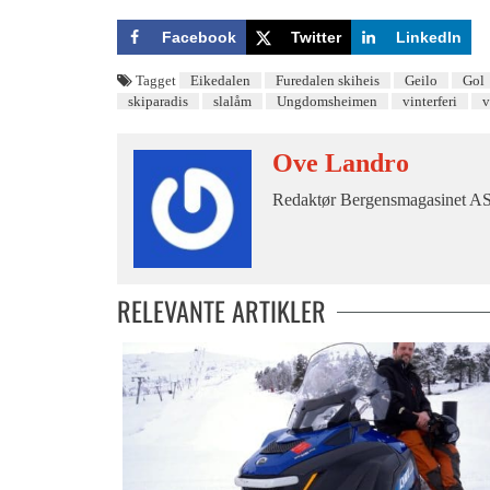
Facebook
Twitter
LinkedIn
Tagget
Eikedalen
Furedalen skiheis
Geilo
Gol
skiparadis
slalåm
Ungdomsheimen
vinterferi
v
Ove Landro
Redaktør Bergensmagasinet AS 
RELEVANTE ARTIKLER