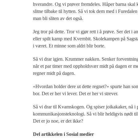
hverandre. Og vi prøver fremdeles. Håper barna skal 
slitne tilbake til hytten. Så vi tok dem med i Furedal
man bli sliten av det også.
Jeg tror på dette. Tror vi gjør rett i å prøve. Ser det i
eller spilt kamp med Kvernbit. Skolekampen på Sagstad 
i været. Et minne som aldri blir borte.
Så vi drar igjen. Krummer nakken. Senker forventninge
når et par timer med oppholdsvær midt på dagen er mer
regner midt på dagen.
«Hvordan holder dere ut dette regnet?» spurte han som 
bor. Det er her vi lever. Det er her vi strever.
Så vi drar til Kvamskogen. Og spiser joikakaker, nå i p
kommunikasjonsteknologi. Så vi blir heldigvis nødt ti
Det er jo noe, er det ikke?
Del artikkelen i Sosial medier