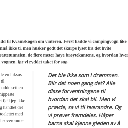
dd til Kvamskogen om vinteren. Først hadde vi campingvogn like
 ennå ikke ti, men husker godt det skarpe lyset fra det hvite
rattetunnelen, de flere meter høye brøytekantene, og hvordan hve
l vognen, før vi ryddet taket for snø.
Det ble ikke som i drømmen.
de en luksus
til
Blir det noen gang det? Alle
hadde sett en
disse forventningene til
hippeste
hvordan det skal bli. Men vi
 fjell jeg ikke
prøvde, sa vi til hverandre. Og
g handlet det
 toalettet med
vi prøver fremdeles. Håper
til soverommet
barna skal kjenne gleden av å