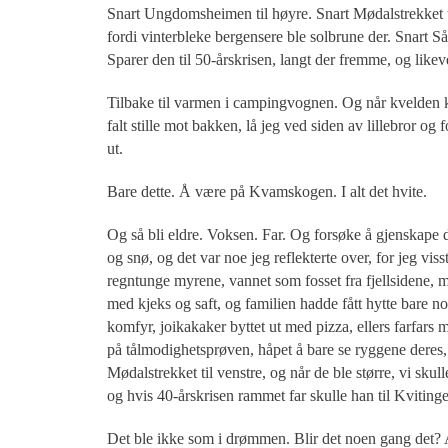
Snart Ungdomsheimen til høyre. Snart Mødalstrekket ti
fordi vinterbleke bergensere ble solbrune der. Snart Såt
Sparer den til 50-årskrisen, langt der fremme, og likeve
Tilbake til varmen i campingvognen. Og når kvelden ko
falt stille mot bakken, lå jeg ved siden av lillebror o
ut.
Bare dette. Å være på Kvamskogen. I alt det hvite.
Og så bli eldre. Voksen. Far. Og forsøke å gjenskape 
og snø, og det var noe jeg reflekterte over, for jeg 
regntunge myrene, vannet som fosset fra fjellsidene, me
med kjeks og saft, og familien hadde fått hytte bare 
komfyr, joikakaker byttet ut med pizza, ellers farfars m
på tålmodighetsprøven, håpet å bare se ryggene deres,
Mødalstrekket til venstre, og når de ble større, vi skull
og hvis 40-årskrisen rammet far skulle han til Kviting
Det ble ikke som i drømmen. Blir det noen gang det? Al