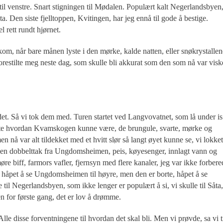
l venstre. Snart stigningen til Mødalen. Populært kalt Negerlandsbyen
a. Den siste fjelltoppen, Kvitingen, har jeg ennå til gode å bestige.
l rett rundt hjørnet.
m, når bare månen lyste i den mørke, kalde natten, eller snøkrystallen
g forestilte meg neste dag, som skulle bli akkurat som den som nå var visk
det. Så vi tok dem med. Turen startet ved Langvovatnet, som lå under is
visste hvordan Kvamskogen kunne være, de brungule, svarte, mørke og
n nå var alt tildekket med et hvitt slør så langt øyet kunne se, vi lokket
noen dobbelttak fra Ungdomsheimen, peis, køyesenger, innlagt vann og
øre biff, farmors vafler, fjernsyn med flere kanaler, jeg var ikke forbere
 håpet å se Ungdomsheimen til høyre, men den er borte, håpet å se
e til Negerlandsbyen, som ikke lenger er populært å si, vi skulle til Såta,
en for første gang, det er lov å drømme.
le disse forventningene til hvordan det skal bli. Men vi prøvde, sa vi t