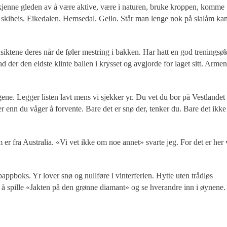
kjenne gleden av å være aktive, være i naturen, bruke kroppen, komme
en skiheis. Eikedalen. Hemsedal. Geilo. Står man lenge nok på slalåm ka
 ansiktene deres når de føler mestring i bakken. Har hatt en god treningsø
der den eldste klinte ballen i krysset og avgjorde for laget sitt. Arme
ne. Legger listen lavt mens vi sjekker yr. Du vet du bor på Vestlandet
 enn du våger å forvente. Bare det er snø der, tenker du. Bare det ikke
er fra Australia. «Vi vet ikke om noe annet» svarte jeg. For det er her 
appboks. Yr lover snø og nullføre i vinterferien. Hytte uten trådløs
l å spille «Jakten på den grønne diamant» og se hverandre inn i øynene.