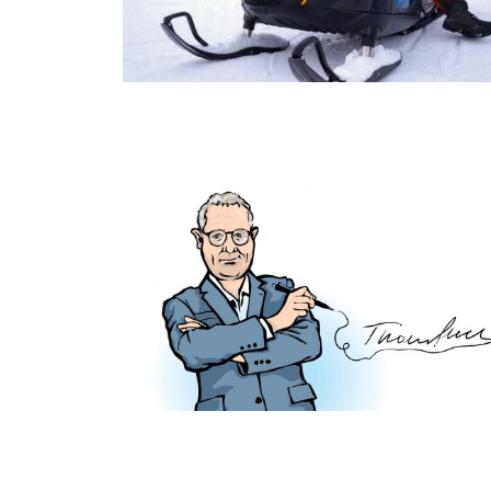
Furedalen alpin med store planer
Den stille høytiden