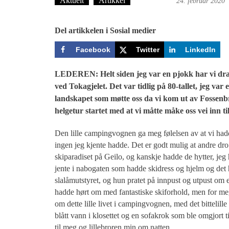
Aktuelt
Artikkel
Ove Landro
24. februar 2020
Del artikkelen i Sosial medier
Facebook
Twitter
LinkedIn
LEDEREN: Helt siden jeg var en pjokk har vi dra
ved Tokagjelet. Det var tidlig på 80-tallet, jeg var
landskapet som møtte oss da vi kom ut av Fossenb
helgetur startet med at vi måtte måke oss vei inn ti
Den lille campingvognen ga meg følelsen av at vi had
ingen jeg kjente hadde. Det er godt mulig at andre dro 
skiparadiset på Geilo, og kanskje hadde de hytter, jeg 
jente i nabogaten som hadde skidress og hjelm og det 
slalåmutstyret, og hun pratet på innpust og utpust om et
hadde hørt om med fantastiske skiforhold, men for me
om dette lille livet i campingvognen, med det bittelille
blått vann i klosettet og en sofakrok som ble omgjort 
til meg og lillebroren min om natten.