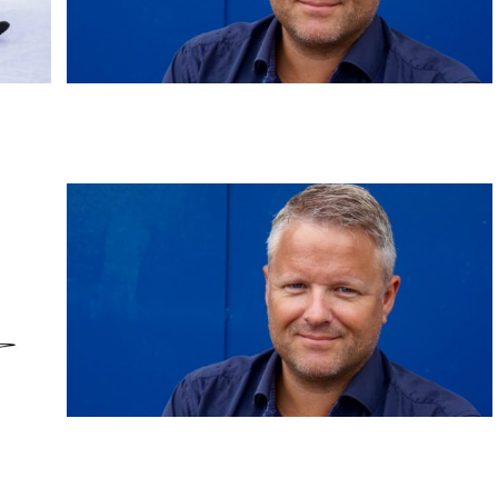
LEDEREN: Hei, Såta!
En dag på fjellet