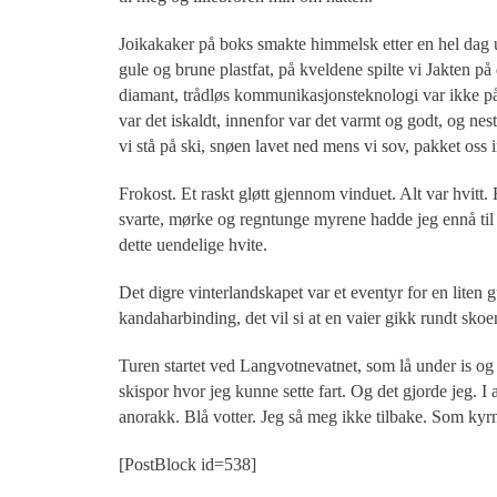
Joikakaker på boks smakte himmelsk etter en hel dag u
gule og brune plastfat, på kveldene spilte vi Jakten p
diamant, trådløs kommunikasjonsteknologi var ikke på
var det iskaldt, innenfor var det varmt og godt, og nes
vi stå på ski, snøen lavet ned mens vi sov, pakket oss in
Frokost. Et raskt gløtt gjennom vinduet. Alt var hvitt. 
svarte, mørke og regntunge myrene hadde jeg ennå til
dette uendelige hvite.
Det digre vinterlandskapet var et eventyr for en liten
kandaharbinding, det vil si at en vaier gikk rundt sk
Turen startet ved Langvotnevatnet, som lå under is og s
skispor hvor jeg kunne sette fart. Og det gjorde jeg. I a
anorakk. Blå votter. Jeg så meg ikke tilbake. Som kyrn
[PostBlock id=538]