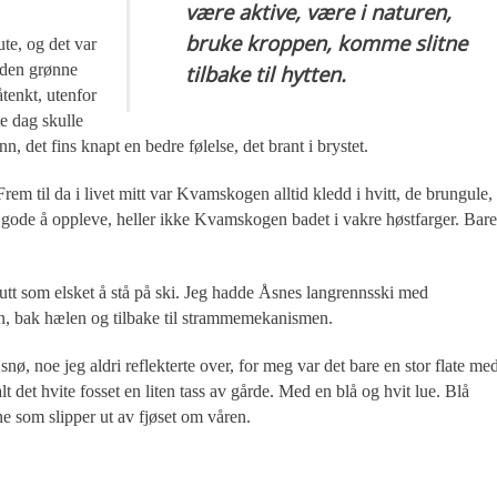
være aktive, være i naturen,
bruke kroppen, komme slitne
te, og det var
å den grønne
tilbake til hytten.
tenkt, utenfor
te dag skulle
n, det fins knapt en bedre følelse, det brant i brystet.
Frem til da i livet mitt var Kvamskogen alltid kledd i hvitt, de brungule,
 gode å oppleve, heller ikke Kvamskogen badet i vakre høstfarger. Bare
 gutt som elsket å stå på ski. Jeg hadde Åsnes langrennsski med
oen, bak hælen og tilbake til strammemekanismen.
nø, noe jeg aldri reflekterte over, for meg var det bare en stor flate me
lt det hvite fosset en liten tass av gårde. Med en blå og hvit lue. Blå
e som slipper ut av fjøset om våren.