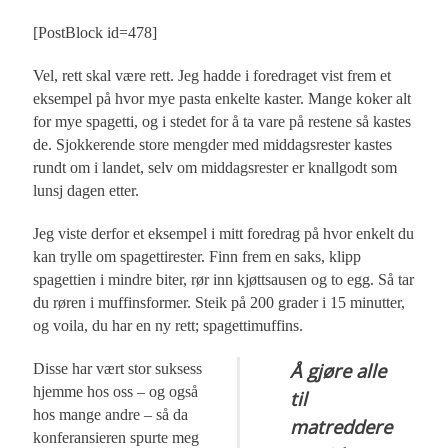
[PostBlock id=478]
Vel, rett skal være rett. Jeg hadde i foredraget vist frem et
eksempel på hvor mye pasta enkelte kaster. Mange koker alt
for mye spagetti, og i stedet for å ta vare på restene så kastes
de. Sjokkerende store mengder med middagsrester kastes
rundt om i landet, selv om middagsrester er knallgodt som
lunsj dagen etter.
Jeg viste derfor et eksempel i mitt foredrag på hvor enkelt du
kan trylle om spagettirester. Finn frem en saks, klipp
spagettien i mindre biter, rør inn kjøttsausen og to egg. Så tar
du røren i muffinsformer. Steik på 200 grader i 15 minutter,
og voila, du har en ny rett; spagettimuffins.
Å gjøre alle
Disse har vært stor suksess
hjemme hos oss – og også
til
hos mange andre – så da
matreddere
konferansieren spurte meg