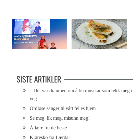
Min mor er håpløs!
Restefest i romjulen
SISTE ARTIKLER
– Det var draumen om å bli musikar som fekk meg i
veg
Ordløse sanger til vårt felles hjem
Se meg, lik meg, misunn meg!
Å lære fra de beste
Kjøresko fra Lærdal