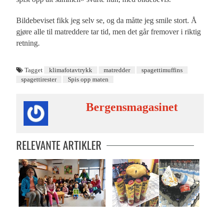
Bildebeviset fikk jeg selv se, og da måtte jeg smile stort. Å
gjøre alle til matreddere tar tid, men det går fremover i riktig
retning.
Tagget
klimafotavtrykk
matredder
spagettimuffins
spagettirester
Spis opp maten
Bergensmagasinet
RELEVANTE ARTIKLER
Kidsa er fantastiske forbilder
PÅ BORDET: Matvarer på feil plass