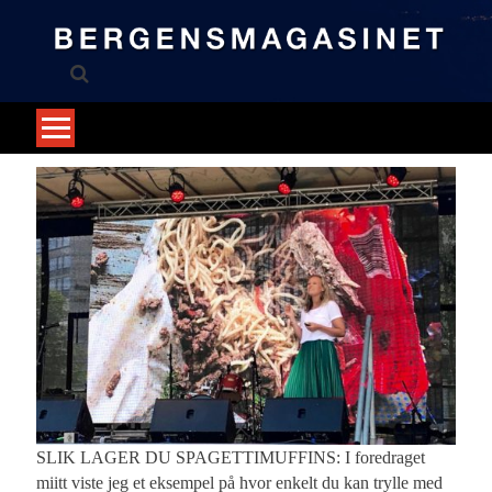
Skip
to
content
SLIK LAGER DU SPAGETTIMUFFINS: I foredraget
miitt viste jeg et eksempel på hvor enkelt du kan trylle med