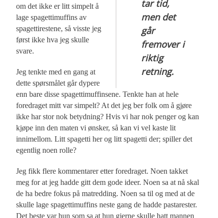
tar tid,
om det ikke er litt simpelt å
men det
lage spagettimuffins av
spagettirestene, så visste jeg
går
først ikke hva jeg skulle
fremover i
svare.
riktig
retning.
Jeg tenkte med en gang at
dette spørsmålet går dypere
enn bare disse spagettimuffinsene. Tenkte han at hele
foredraget mitt var simpelt? At det jeg ber folk om å gjøre
ikke har stor nok betydning? Hvis vi har nok penger og kan
kjøpe inn den maten vi ønsker, så kan vi vel kaste lit
innimellom. Litt spagetti her og litt spagetti der; spiller det
egentlig noen rolle?
Jeg fikk flere kommentarer etter foredraget. Noen takket
meg for at jeg hadde gitt dem gode ideer. Noen sa at nå skal
de ha bedre fokus på matredding. Noen sa til og med at de
skulle lage spagettimuffins neste gang de hadde pastarester.
Det beste var hun som sa at hun gjerne skulle hatt mannen