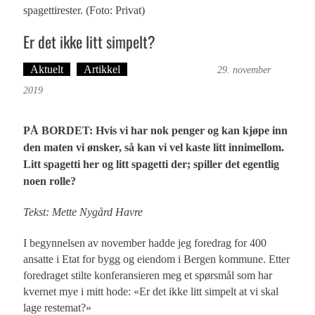
spagettirester. (Foto: Privat)
Er det ikke litt simpelt?
Aktuelt
Artikkel
Bergensmagasinet
29. november
2019
PÅ BORDET: Hvis vi har nok penger og kan kjøpe inn
den maten vi ønsker, så kan vi vel kaste litt innimellom.
Litt spagetti her og litt spagetti der; spiller det egentlig
noen rolle?
Tekst: Mette Nygård Havre
I begynnelsen av november hadde jeg foredrag for 400
ansatte i Etat for bygg og eiendom i Bergen kommune. Etter
foredraget stilte konferansieren meg et spørsmål som har
kvernet mye i mitt hode: «Er det ikke litt simpelt at vi skal
lage restemat?»