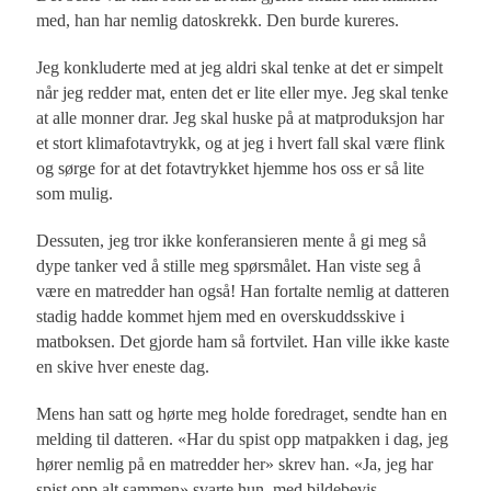
med, han har nemlig datoskrekk. Den burde kureres.
Jeg konkluderte med at jeg aldri skal tenke at det er simpelt
når jeg redder mat, enten det er lite eller mye. Jeg skal tenke
at alle monner drar. Jeg skal huske på at matproduksjon har
et stort klimafotavtrykk, og at jeg i hvert fall skal være flink
og sørge for at det fotavtrykket hjemme hos oss er så lite
som mulig.
Dessuten, jeg tror ikke konferansieren mente å gi meg så
dype tanker ved å stille meg spørsmålet. Han viste seg å
være en matredder han også! Han fortalte nemlig at datteren
stadig hadde kommet hjem med en overskuddsskive i
matboksen. Det gjorde ham så fortvilet. Han ville ikke kaste
en skive hver eneste dag.
Mens han satt og hørte meg holde foredraget, sendte han en
melding til datteren. «Har du spist opp matpakken i dag, jeg
hører nemlig på en matredder her» skrev han. «Ja, jeg har
spist opp alt sammen» svarte hun, med bildebevis.