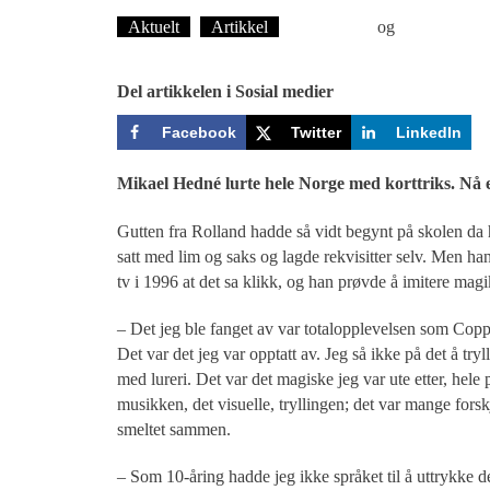
Aktuelt
Artikkel
Ove Landro
og
Øyvind Toft:
Del artikkelen i Sosial medier
Facebook
Twitter
LinkedIn
Mikael Hedné lurte hele Norge med korttriks. Nå e
Gutten fra Rolland hadde så vidt begynt på skolen da h
satt med lim og saks og lagde rekvisitter selv. Men ha
tv i 1996 at det sa klikk, og han prøvde å imitere mag
– Det jeg ble fanget av var totalopplevelsen som Copp
Det var det jeg var opptatt av. Jeg så ikke på det å try
med lureri. Det var det magiske jeg var ute etter, hele
musikken, det visuelle, tryllingen; det var mange forsk
smeltet sammen.
– Som 10-åring hadde jeg ikke språket til å uttrykke d