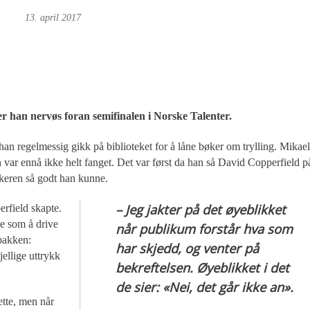
 Foto
13. april 2017
r han nervøs foran semifinalen i Norske Talenter.
an regelmessig gikk på biblioteket for å låne bøker om trylling. Mikael
n var ennå ikke helt fanget. Det var først da han så David Copperfield p
ikeren så godt han kunne.
– Jeg jakter på det øyeblikket
erfield skapte.
lle som å drive
når publikum forstår hva som
 pakken:
har skjedd, og venter på
jellige uttrykk
bekreftelsen. Øyeblikket i det
de sier: «Nei, det går ikke an».
ette, men når