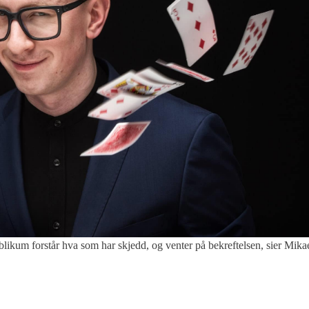
kum forstår hva som har skjedd, og venter på bekreftelsen, sier Mika