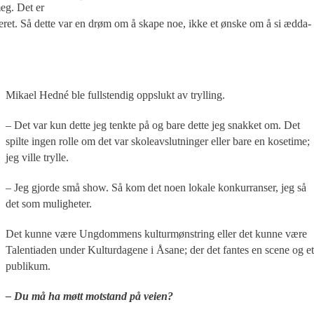
meg. Det er
eret. Så dette var en drøm om å skape noe, ikke et ønske om å si ædda-
Mikael Hedné ble fullstendig oppslukt av trylling.
– Det var kun dette jeg tenkte på og bare dette jeg snakket om. Det
spilte ingen rolle om det var skoleavslutninger eller bare en kosetime;
jeg ville trylle.
– Jeg gjorde små show. Så kom det noen lokale konkurranser, jeg så
det som muligheter.
Det kunne være Ungdommens kulturmønstring eller det kunne være
Talentiaden under Kulturdagene i Åsane; der det fantes en scene og et
publikum.
– Du må ha møtt motstand på veien?