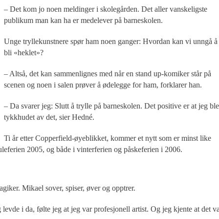
– Det kom jo noen meldinger i skolegården. Det aller vanskeligste
publikum man kan ha er medelever på barneskolen.
Unge tryllekunstnere spør ham noen ganger: Hvordan kan vi unngå å
bli «heklet»?
– Altså, det kan sammenlignes med når en stand up-komiker står på
scenen og noen i salen prøver å ødelegge for ham, forklarer han.
– Da svarer jeg: Slutt å trylle på barneskolen. Det positive er at jeg ble
tykkhudet av det, sier Hedné.
Ti år etter Copperfield-øyeblikket, kommer et nytt som er minst like
uleferien 2005, og både i vinterferien og påskeferien i 2006.
iker. Mikael sover, spiser, øver og opptrer.
evde i da, følte jeg at jeg var profesjonell artist. Og jeg kjente at det v