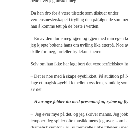
dette livet jeg ønsket meg.
Da han dro for å være tilstede som tilskuer under
verdensmesterskapet i trylling den påfølgende somme
han å komme tett på de beste i verden.
– En av dem lurte meg igjen og igjen med min egen ko
jeg kjøpte bøkene hans om trylling like etterpå. Noe av
skille for meg, forteller tryllekunstneren.
Selv om han ikke har lagt bort det «cooperfieldske» he
– Det er noe med å skape øyeblikket. På audition på N
lage et magisk øyeblikk mellom oss fem, samtidig som j
av det.
– Hvor mye jobber du med presentasjon, rytme og fly
– Jeg øver mye på det, og jeg skriver manus. Jeg jobb
tempoer. Jeg spiller ofte musikk mens jeg øver, som ik
dramatisk symfoni, vil jo fremkalle ulike følelser i me