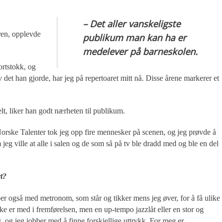
– Det aller vanskeligste
ren, opplevde
publikum man kan ha er
medelever på barneskolen.
rtstokk, og
 det han gjorde, har jeg på repertoaret mitt nå. Disse årene markerer et
lt, liker han godt nærheten til publikum.
orske Talenter tok jeg opp fire mennesker på scenen, og jeg prøvde å
eg ville at alle i salen og de som så på tv ble dradd med og ble en del
t?
er også med metronom, som står og tikker mens jeg øver, for å få ulike
ke er med i fremførelsen, men en up-tempo jazzlåt eller en stor og
g, og jeg jobber med å finne forskjellige uttrykk. For meg er