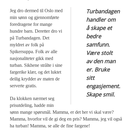
Turbandagen
Jeg dro dermed til Oslo med
min sønn og gjennomførte
handler om
foredragene for mange
å skape et
hundre barn. Deretter dro vi
bedre
på Turbandagen. Det
samfunn.
myldret av folk på
Spikersuppa. Folk av alle
Være stolt
nasjonaliteter gikk med
av den man
turban. Sikhene strålte i sine
er. Bruke
fargerike klær, og det luktet
sitt
deilig krydder av maten de
engasjement.
serverte gratis.
Skape smil.
Da klokken nærmet seg
prisutdeling, hadde min
sønn mange spørsmål. Mamma, er det her vi skal være?
Mamma, hvorfor vil de gi deg en pris? Mamma, jeg vil også
ha turban! Mamma, se alle de fine fargene!