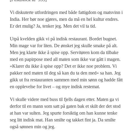
Vi diskuterte utfordringen med både fattigdom og matsvinn i
India. Her bør noe gjøres, men da må en hel kultur endres.
Er det mulig? Ja, tenker jeg. Men det vil ta tid.
Utpå kvelden gikk vi på indisk restaurant. Bordet bugnet.
Min mage var for liten. De ønsket jeg skulle smake på alt.
Men jeg klarte ikke å spise opp. Servitøren kom da tilbake
med en papirpose med all maten som ikke var gått i magen.
«Klarer du ikke å spise opp? Det er ikke noe problem. Vi
pakker ned maten til deg så kan du ta den med» sa han. Jeg
gikk ut fra restauranten sammen med min sønn og hadde fått
en opplevelse for livet – og mye indisk restemat.
Vi skulle videre med buss til fjells dagen etter. Maten ga vi
derfor til en mann som satt på gaten bak et skilt der det stod
at han var sulten. Jeg spurte forsiktig om han kunne tenke
seg litt indisk mat. Han smilte og takket fint ja. Da smilte
også sønnen min og jeg.