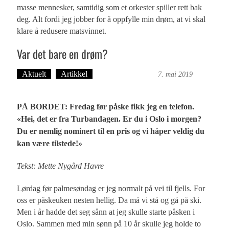
masse mennesker, samtidig som et orkester spiller rett bak
deg. Alt fordi jeg jobber for å oppfylle min drøm, at vi skal
klare å redusere matsvinnet.
Var det bare en drøm?
Aktuelt
Artikkel
Bergensmagasinet
7. mai 2019
PÅ BORDET: Fredag før påske fikk jeg en telefon.
«Hei, det er fra Turbandagen. Er du i Oslo i morgen?
Du er nemlig nominert til en pris og vi håper veldig du
kan være tilstede!»
Tekst: Mette Nygård Havre
Lørdag før palmesøndag er jeg normalt på vei til fjells. For
oss er påskeuken nesten hellig. Da må vi stå og gå på ski.
Men i år hadde det seg sånn at jeg skulle starte påsken i
Oslo. Sammen med min sønn på 10 år skulle jeg holde to