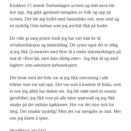
Klokken 15 inntok Turbandagen scenen og mitt navn ble
lest opp. Jeg gikk gjennom mengden av folk og opp på
scenen. Der ble jeg hyllet med fantastiske ord, store smil og
en nydelig Oslo-turban som jeg ærefult fikk på hodet.
De ville gi meg prisen fordi jeg har viet mitt liv til
avfallsreduksjon og matredding. De synes også det er stilig
at jeg fikk Q-meieriet med flere til å endre datomerkingen på
mat til «Best før, men ikke dårlig etter». Jeg fikk til og med
fagbrev som autorisert turbanekspert.
Det beste med det hele var at jeg fikk omvisning i alle
teltene som var satt opp. Det var som å komme til India, som
er noe jeg alltid har drømt om. Jeg ble møtt med en enorm
gjestfrihet, jeg fikk svar på alle mine spørsmål og jeg fikk
smake på det indiske kjøkkenet. Her var det mye nytt for
meg. Det smakte nydelig! Men det var mengder av mat. Mer
enn jeg klarte å spise.
[PostBlock id=335]