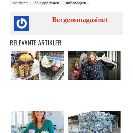
matsvinn
Spis opp maten
turbandagen
Bergensmagasinet
RELEVANTE ARTIKLER
PÅ BORDET: Matvarer på feil plass
Ti millioner middager på
fryselager