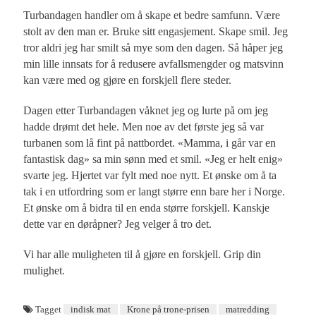
Turbandagen handler om å skape et bedre samfunn. Være
stolt av den man er. Bruke sitt engasjement. Skape smil. Jeg
tror aldri jeg har smilt så mye som den dagen. Så håper jeg
min lille innsats for å redusere avfallsmengder og matsvinn
kan være med og gjøre en forskjell flere steder.
Dagen etter Turbandagen våknet jeg og lurte på om jeg
hadde drømt det hele. Men noe av det første jeg så var
turbanen som lå fint på nattbordet. «Mamma, i går var en
fantastisk dag» sa min sønn med et smil. «Jeg er helt enig»
svarte jeg. Hjertet var fylt med noe nytt. Et ønske om å ta
tak i en utfordring som er langt større enn bare her i Norge.
Et ønske om å bidra til en enda større forskjell. Kanskje
dette var en døråpner? Jeg velger å tro det.
Vi har alle muligheten til å gjøre en forskjell. Grip din
mulighet.
Tagget
indisk mat
Krone på trone-prisen
matredding