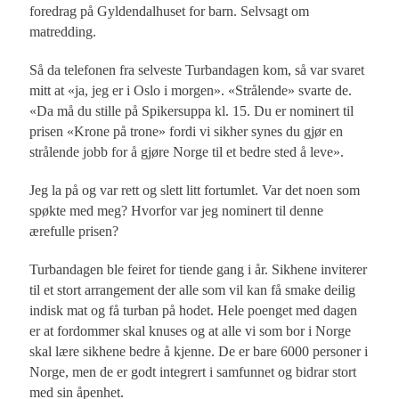
foredrag på Gyldendalhuset for barn. Selvsagt om
matredding.
Så da telefonen fra selveste Turbandagen kom, så var svaret
mitt at «ja, jeg er i Oslo i morgen». «Strålende» svarte de.
«Da må du stille på Spikersuppa kl. 15. Du er nominert til
prisen «Krone på trone» fordi vi sikher synes du gjør en
strålende jobb for å gjøre Norge til et bedre sted å leve».
Jeg la på og var rett og slett litt fortumlet. Var det noen som
spøkte med meg? Hvorfor var jeg nominert til denne
ærefulle prisen?
Turbandagen ble feiret for tiende gang i år. Sikhene inviterer
til et stort arrangement der alle som vil kan få smake deilig
indisk mat og få turban på hodet. Hele poenget med dagen
er at fordommer skal knuses og at alle vi som bor i Norge
skal lære sikhene bedre å kjenne. De er bare 6000 personer i
Norge, men de er godt integrert i samfunnet og bidrar stort
med sin åpenhet.