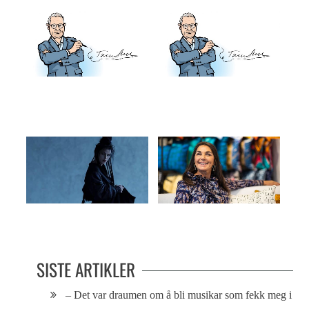
«Ikke forvirr meg med fakta»
PÅ TAMPEN: Integrering
It’s magix
– Det er de sære som klarer seg
SISTE ARTIKLER
– Det var draumen om å bli musikar som fekk meg i