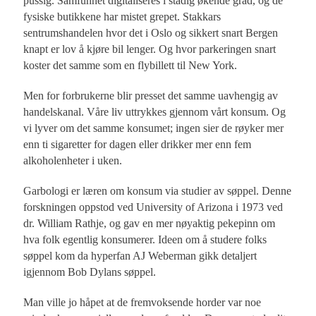
pussig. Samfunnet digitaliseres i stadig økende grad, og de
fysiske butikkene har mistet grepet. Stakkars
sentrumshandelen hvor det i Oslo og sikkert snart Bergen
knapt er lov å kjøre bil lenger. Og hvor parkeringen snart
koster det samme som en flybillett til New York.
Men for forbrukerne blir presset det samme uavhengig av
handelskanal. Våre liv uttrykkes gjennom vårt konsum. Og
vi lyver om det samme konsumet; ingen sier de røyker mer
enn ti sigaretter for dagen eller drikker mer enn fem
alkoholenheter i uken.
Garbologi er læren om konsum via studier av søppel. Denne
forskningen oppstod ved University of Arizona i 1973 ved
dr. William Rathje, og gav en mer nøyaktig pekepinn om
hva folk egentlig konsumerer. Ideen om å studere folks
søppel kom da hyperfan AJ Weberman gikk detaljert
igjennom Bob Dylans søppel.
Man ville jo håpet at de fremvoksende horder var noe