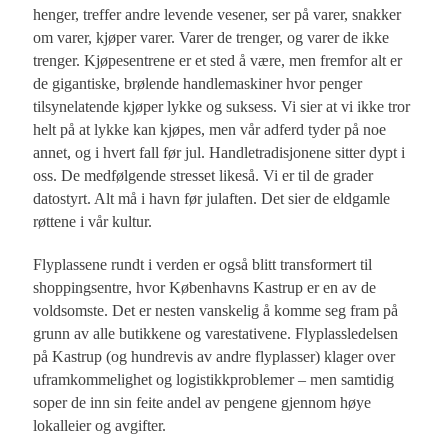
henger, treffer andre levende vesener, ser på varer, snakker
om varer, kjøper varer. Varer de trenger, og varer de ikke
trenger. Kjøpesentrene er et sted å være, men fremfor alt er
de gigantiske, brølende handlemaskiner hvor penger
tilsynelatende kjøper lykke og suksess. Vi sier at vi ikke tror
helt på at lykke kan kjøpes, men vår adferd tyder på noe
annet, og i hvert fall før jul. Handletradisjonene sitter dypt i
oss. De medfølgende stresset likeså. Vi er til de grader
datostyrt. Alt må i havn før julaften. Det sier de eldgamle
røttene i vår kultur.
Flyplassene rundt i verden er også blitt transformert til
shoppingsentre, hvor Københavns Kastrup er en av de
voldsomste. Det er nesten vanskelig å komme seg fram på
grunn av alle butikkene og varestativene. Flyplassledelsen
på Kastrup (og hundrevis av andre flyplasser) klager over
uframkommelighet og logistikkproblemer – men samtidig
soper de inn sin feite andel av pengene gjennom høye
lokalleier og avgifter.