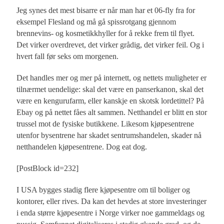
Jeg synes det mest bisarre er når man har et 06-fly fra for
eksempel Flesland og må gå spissrotgang gjennom
brennevins- og kosmetikkhyller for å rekke frem til flyet.
Det virker overdrevet, det virker grådig, det virker feil. Og i
hvert fall før seks om morgenen.
Det handles mer og mer på internett, og nettets muligheter er
tilnærmet uendelige: skal det være en panserkanon, skal det
være en kengurufarm, eller kanskje en skotsk lordetittel? På
Ebay og på nettet fåes alt sammen. Netthandel er blitt en stor
trussel mot de fysiske butikkene. Likesom kjøpesentrene
utenfor bysentrene har skadet sentrumshandelen, skader nå
netthandelen kjøpesentrene. Dog eat dog.
[PostBlock id=232]
I USA bygges stadig flere kjøpesentre om til boliger og
kontorer, eller rives. Da kan det hevdes at store investeringer
i enda større kjøpesentre i Norge virker noe gammeldags og