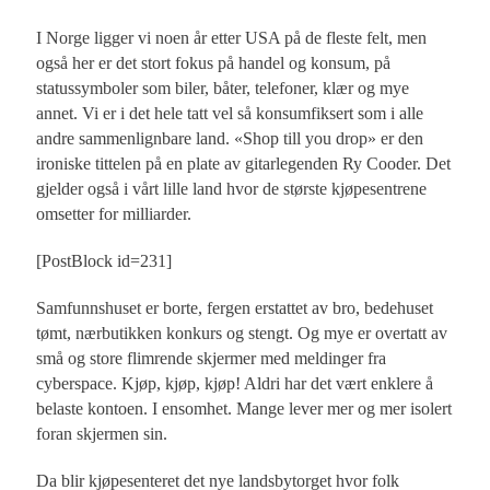
I Norge ligger vi noen år etter USA på de fleste felt, men
også her er det stort fokus på handel og konsum, på
statussymboler som biler, båter, telefoner, klær og mye
annet. Vi er i det hele tatt vel så konsumfiksert som i alle
andre sammenlignbare land. «Shop till you drop» er den
ironiske tittelen på en plate av gitarlegenden Ry Cooder. Det
gjelder også i vårt lille land hvor de største kjøpesentrene
omsetter for milliarder.
[PostBlock id=231]
Samfunnshuset er borte, fergen erstattet av bro, bedehuset
tømt, nærbutikken konkurs og stengt. Og mye er overtatt av
små og store flimrende skjermer med meldinger fra
cyberspace. Kjøp, kjøp, kjøp! Aldri har det vært enklere å
belaste kontoen. I ensomhet. Mange lever mer og mer isolert
foran skjermen sin.
Da blir kjøpesenteret det nye landsbytorget hvor folk