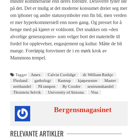
mindre kommersielle enn deres foreldre. Dessverre tyder lite
på det. Det er mulig at det moderne konsumet dreier seg mer
om iphoner og andre statussymboler enn fin bil, men verden
er mer hyperkommersiell enn noen gang. Og presset for å
henge med på kjøret er voldsomt. Det snakkes om «den
alvorlige generasjonen» som velger bort det materielle til
fordel for opplevelser, engasjement og kultur. Måtte de bli
mange. Foreløpig forsvinner de i en mørk krok av
Mammons tempel.
Tagget
Amex
Calvin Coolidge
dr. William Rathje
Flesland
garbologi
Kastrup
kjøpesentre
Master
netthandel
På tampen
Ry Cooder
sentrumshandel
Thorstein Selvik
University of Arizona
Visa
Bergensmagasinet
RELEVANTE ARTIKLER