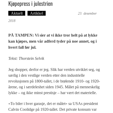
Kjøpepress i julestrien
Aktuelt
Artikkel
Bergensmagasinet
23. desember
2018
PÅ TAMPEN: Vi sier at vi ikke tror helt på at lykke
kan kjøpes, men vår adferd tyder på noe annet, og i
hvert fall før jul.
Tekst: Thorstein Selvik
Jeg shopper, derfor er jeg. Slik har verden utviklet seg, og
særlig i den vestlige verden etter den industrielle
revolusjonen på 1800-tallet, i de brølende 1910- og 1920-
årene, og i særdeleshet siden 1945. Målet på menneskelig
lykke – og ikke minst prestisje – har vært det materielle.
«To biler i hver garasje, det er målet» sa USAs president
Calvin Coolidge på 1920-tallet. Det private konsum var