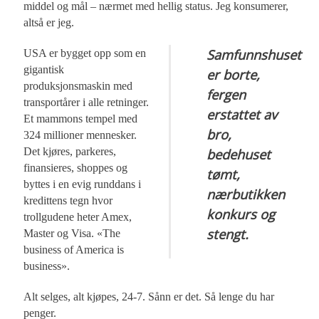
middel og mål – nærmet med hellig status. Jeg konsumerer,
altså er jeg.
Samfunnshuset
USA er bygget opp som en
gigantisk
er borte,
produksjonsmaskin med
fergen
transportårer i alle retninger.
erstattet av
Et mammons tempel med
bro,
324 millioner mennesker.
Det kjøres, parkeres,
bedehuset
finansieres, shoppes og
tømt,
byttes i en evig runddans i
nærbutikken
kredittens tegn hvor
konkurs og
trollgudene heter Amex,
stengt.
Master og Visa. «The
business of America is
business».
Alt selges, alt kjøpes, 24-7. Sånn er det. Så lenge du har
penger.