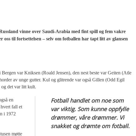
 Russland vinne over Saudi-Arabia med fint spill og fem vakre
 oss til fortsettelsen – selv om fotballen har tapt litt av glansen
e i Bergen var Kniksen (Roald Jensen), den nest beste var Geiten (Atle
r horder av unge gutter. Kul og glitrende var også Gillen (Odd Egil
g det var litt kult.
Fotball handlet om noe som
også en
hvert fall et
var viktig. Som kunne oppfylle
an i 1972
drømmer, våre drømmer. Vi
snakket og drømte om fotball.
 tusen møtte