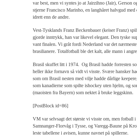
var best, men vi syntes jo at Jairzihno (Jair), Gerson 
stjerne Francisco Marinho, en langhåret halvgud med d
idrett enn de andre.
Vest-Tysklands Franz Beckenbauer (keiser Franz) spil
gjorde inntrykk, han var likevel elegant. Den tyske s
vant finalen. Vi gråt fordi Nederland var det nærmes
brasilianere. Totalfotball ble det kalt, alle mann i angre
Brasil skuffet litt i 1974. Og Brasil hadde forresten 
heller ikke fornavn så vidt vi visste. Svære hansker h
som om Brasil nesten med vilje hadde dårlige keepere,
som kanadierne som spilte ishockey uten hjelm, og so
(maoisten fra Bayern) som nektet å bruke leggskinn.
[PostBlock id=86]
VM var selvsagt det største vi visste om, men fotball
Samnanger-Florvåg i Tysse, og Varegg-Baune på Krohns
leste tabellene i avisen, kunne navnet på spillerne.