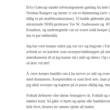
BAs Gatecup samlet selvkomponerte gatelag fra hele 
Nesttun Rangers og mente vi var et drømmelag (selv 
tidlig ut på straffekonkurranse). Vi hadde glitrende 
nåværende NHH-professor Tor W. Andreassen og BT
Knudsen, og undertegnede var en svært solid keeper (j
inn et par tabbemål).
Jeg har vært keeper siden jeg var syv og begynte i Fa
avbrutt av en karriere som sweeper/midtstopper på uni
amerikanerne til at jeg kunne stå i mål og råtne). Og i
så dere vet det!
Å være keeper handler om å ha nerver av stål og evne
med dommeren. Keeperrollen er som livet selv, man på
jeg altså sweeper og kaptein på et passe dårlig lag, me
Fotball definerte våre første femogtyve år. Fotball og 
mørket kom. Så gikk vi hjem og spiste alle brødskiven
hele livet, hennes tre sønner spiste all maten.