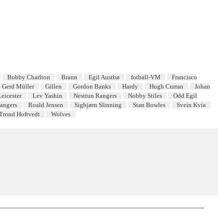
Bobby Charlton
Brann
Egil Austbø
fotball-VM
Francisco
Gerd Müller
Gillen
Gordon Banks
Hardy
Hugh Curran
Johan
Leicester
Lev Yashin
Nesttun Rangers
Nobby Stiles
Odd Egil
angers
Roald Jensen
Sigbjørn Slinning
Stan Bowles
Svein Kvia
Trond Hoftvedt
Wolves