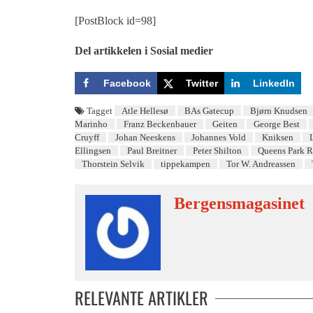
[PostBlock id=98]
Del artikkelen i Sosial medier
Facebook
Twitter
LinkedIn
Tagget
Atle Hellesø
BAs Gatecup
Bjørn Knudsen
Marinho
Franz Beckenbauer
Geiten
George Best
Cruyff
Johan Neeskens
Johannes Vold
Kniksen
Ellingsen
Paul Breitner
Peter Shilton
Queens Park R
Thorstein Selvik
tippekampen
Tor W. Andreassen
Bergensmagasinet
RELEVANTE ARTIKLER