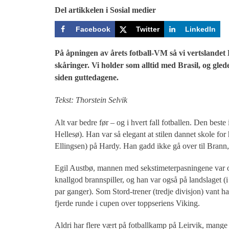
Del artikkelen i Sosial medier
Facebook
Twitter
LinkedIn
På åpningen av årets fotball-VM så vi vertslandet
skåringer. Vi holder som alltid med Brasil, og gleder
siden guttedagene.
Tekst: Thorstein Selvik
Alt var bedre før – og i hvert fall fotballen. Den best
Hellesø). Han var så elegant at stilen dannet skole fo
Ellingsen) på Hardy. Han gadd ikke gå over til Brann, o
Egil Austbø, mannen med sekstimeterpasningene var 
knallgod brannspiller, og han var også på landslaget (i 
par ganger). Som Stord-trener (tredje divisjon) vant h
fjerde runde i cupen over toppseriens Viking.
Aldri har flere vært på fotballkamp på Leirvik, mange