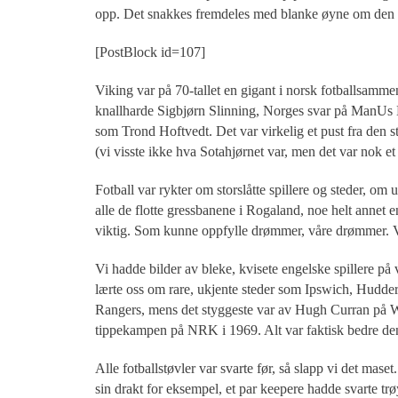
opp. Det snakkes fremdeles med blanke øyne om den
[PostBlock id=107]
Viking var på 70-tallet en gigant i norsk fotballsam
knallharde Sigbjørn Slinning, Norges svar på ManUs 
som Trond Hoftvedt. Det var virkelig et pust fra den st
(vi visste ikke hva Sotahjørnet var, men det var nok e
Fotball var rykter om storslåtte spillere og steder, om
alle de flotte gressbanene i Rogaland, noe helt annet
viktig. Som kunne oppfylle drømmer, våre drømmer. V
Vi hadde bilder av bleke, kvisete engelske spillere p
lærte oss om rare, ukjente steder som Ipswich, Hudder
Rangers, mens det styggeste var av Hugh Curran på Wo
tippekampen på NRK i 1969. Alt var faktisk bedre de
Alle fotballstøvler var svarte før, så slapp vi det mase
sin drakt for eksempel, et par keepere hadde svarte tr