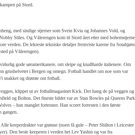
 kampen på Stord.
menheng, med sindige stjerner som Svein Kvia og Johannes Vold, og
Nobby Stiles. Og Vålerengen kom til Stord året etter med bohemstjerne
ore verden. De lekreste tekniske detaljer fremviste karene fra Sotahjørn
t sted på Vålerengen).
 uvirkelig gode søramerikanere, om sleipe og knallharde italienere. Om
 enn grushelvetet i Bergen og omegn. Fotball handlet om noe som var
i snakket og drømte om fotball.
å veggen, klippet ut av fotballmagasinet Kick. Der hang de på veggen og
sfield og Bolton. Det fineste bildet var av Stan Bowles på Queens Park
lves – han manglet fortenner. Han scoret forresten i den første
n gangen.
t. Alle keeperdrakter var grønne (noen få gule – Peter Shilton i Leicester
øyer). Den beste keeperen i verden het Lev Yashin og var fra