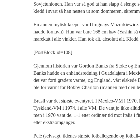
Sovjetunionen. Han var så god at han slapp å slenge se
kledd i svart så han nesten ut som dommeren, skrem
En annen mytisk keeper var Uruguays Mazurkiewicz (vi
hadde fornavn). Han var bare 168 cm høy (Yashin så u
marekatt i alle vinkler. Han tok alt, absolutt alt. Kledd
[PostBlock id=108]
Gjennom historien var Gordon Banks fra Stoke og England
Banks hadde en enhåndsredning i Guadalajara i Mexi
det var førti graders varme, og England, vårt elskede 
ble for varmt for Bobby Charlton (mannen med den le
Brasil var det største eventyret. I Mexico-VM i 1970, i
Tyskland-VM i 1974, i alle VM. De vant jo ikke alltid 
men i 1970 vant de. 1-1 etter ordinær tid mot Italia i f
etter ekstraomganger.
Pelé (selvsagt, tidenes største fotballegende og fotball