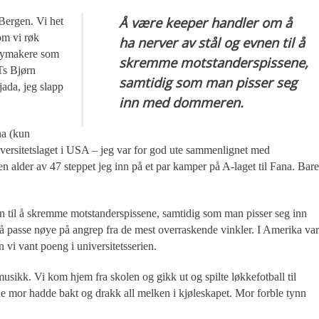
Å være keeper handler om å
Bergen. Vi het
om vi røk
ha nerver av stål og evnen til å
playmakere som
skremme motstanderspissene,
s Bjørn
samtidig som man pisser seg
ada, jeg slapp
inn med dommeren.
na (kun
versitetslaget i USA – jeg var for god ute sammenlignet med
 en alder av 47 steppet jeg inn på et par kamper på A-laget til Fana. Bare
n til å skremme motstanderspissene, samtidig som man pisser seg inn
 passe nøye på angrep fra de mest overraskende vinkler. I Amerika var
n vi vant poeng i universitetsserien.
musikk. Vi kom hjem fra skolen og gikk ut og spilte løkkefotball til
e mor hadde bakt og drakk all melken i kjøleskapet. Mor forble tynn