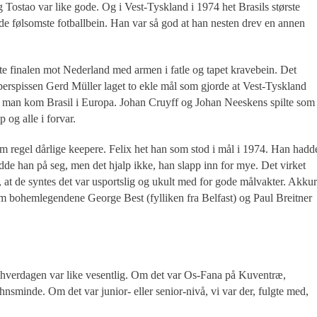
og Tostao var like gode. Og i Vest-Tyskland i 1974 het Brasils største
e følsomste fotballbein. Han var så god at han nesten drev en annen
te finalen mot Nederland med armen i fatle og tapet kravebein. Det
uperspissen Gerd Müller laget to ekle mål som gjorde at Vest-Tyskland
te man kom Brasil i Europa. Johan Cruyff og Johan Neeskens spilte som
p og alle i forvar.
som regel dårlige keepere. Felix het han som stod i mål i 1974. Han hadd
adde han på seg, men det hjalp ikke, han slapp inn for mye. Det virket
 at de syntes det var usportslig og ukult med for gode målvakter. Akkur
m bohemlegendene George Best (fylliken fra Belfast) og Paul Breitner
 i hverdagen var like vesentlig. Om det var Os-Fana på Kuventræ,
minde. Om det var junior- eller senior-nivå, vi var der, fulgte med,