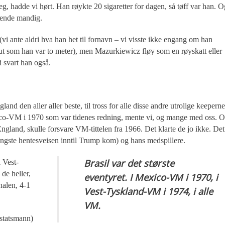
g, hadde vi hørt. Han røykte 20 sigaretter for dagen, så tøff var han. O
mende mandig.
 ante aldri hva han het til fornavn – vi visste ikke engang om han
t som han var to meter), men Mazurkiewicz fløy som en røyskatt eller
 i svart han også.
 den aller aller beste, til tross for alle disse andre utrolige keeperne
co-VM i 1970 som var tidenes redning, mente vi, og mange med oss. 
England, skulle forsvare VM-tittelen fra 1966. Det klarte de jo ikke. Det
ngste hentesveisen inntil Trump kom) og hans medspillere.
Brasil var det største
 Vest-
de heller,
eventyret. I Mexico-VM i 1970, i
inalen, 4-1
Vest-Tyskland-VM i 1974, i alle
VM.
-statsmann)