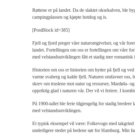
Røttene er på landet. Da de slaktet oksekalven, ble by
campingplassen og kjøpte hotdog og is.
[PostBlock id=385]
Fjell og fjord preger våre naturomgivelser, og vår fores
landet. Fortellingen om oss er fortellingen om våre for
med velstandsutviklingen fått et stadig mer romantisk fo
Historien om oss er historien om hytter på fjell og ved 
varme svaberg og kalde fjell. Naturen omfavner oss, 
skrev om truslene mot natur og ressurser, Mardøla- o
oppriktig glad i naturen vår. Der vil vi feriere. I komb
På 1900-tallet ble ferie tilgjengelig for stadig breder
med velstandsutviklingen.
Et typisk eksempel vil være: Folkevogn med takgrind og
underligere steder på hedene sør for Hamburg. Min far