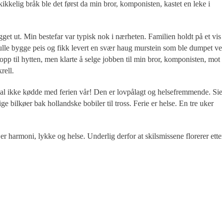
ikkelig bråk ble det først da min bror, komponisten, kastet en leke i
get ut. Min bestefar var typisk nok i nærheten. Familien holdt på et vis
ulle bygge peis og fikk levert en svær haug murstein som ble dumpet v
opp til hytten, men klarte å selge jobben til min bror, komponisten, mot 
rell.
kal ikke kødde med ferien vår! Den er lovpålagt og helsefremmende. Sie
ige bilkøer bak hollandske bobiler til tross. Ferie er helse. En tre uker
r harmoni, lykke og helse. Underlig derfor at skilsmissene florerer ette