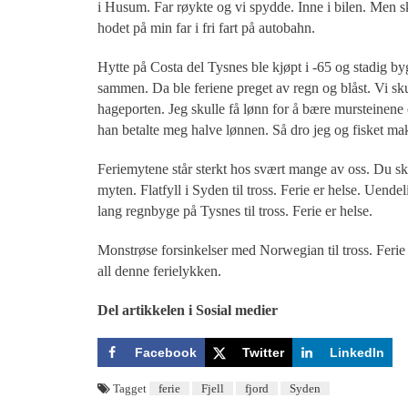
i Husum. Far røykte og vi spydde. Inne i bilen. Men sk
hodet på min far i fri fart på autobahn.
Hytte på Costa del Tysnes ble kjøpt i -65 og stadig byg
sammen. Da ble feriene preget av regn og blåst. Vi sk
hageporten. Jeg skulle få lønn for å bære mursteinene 
han betalte meg halve lønnen. Så dro jeg og fisket mak
Feriemytene står sterkt hos svært mange av oss. Du s
myten. Flatfyll i Syden til tross. Ferie er helse. Uendel
lang regnbyge på Tysnes til tross. Ferie er helse.
Monstrøse forsinkelser med Norwegian til tross. Ferie e
all denne ferielykken.
Del artikkelen i Sosial medier
Facebook
Twitter
LinkedIn
Tagget
ferie
Fjell
fjord
Syden