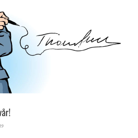
vår!
19