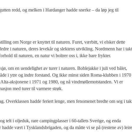
gutten redd, og melken i Hardanger hadde snerke – da løp jeg til
tilling om Norge er knyttet til naturen. Furet, værbitt, vi elsker dette
fedre i naturen, deres levekår og slektens utvikling. Nordmenn har i tak
rhold til naturen, en natur vi boltrer oss i, ikke bare frykter.
sjø, om en uendelighet av turer i naturen. Boblejakke i juli ved bålet,
både i ytre og indre forstand. Og ikke minst siden Roma-klubben i 1970
g Alta-aksjonene i 1971 og 1980, og nå vindmøllemotstanden. Vi er
inasjon med turer til varmere strøk.
e lag. Overklassen hadde feriert lenge, men fenomenet bredte om seg i tak
 telt i oljeduk, rare campingplasser i 60-tallets Sverige, og enda
 hadde vært i Tysklandsbrigaden, og da måtte vi se på (restene av) leir