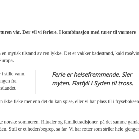
en vår. Der vil vi feriere. I kombinasjon med turer til varmere
 en mytisk tilstand av ren lykke. Det er vakker badestrand, kald rosévi
 Europa.
Ferie er helsefremmende. Sier
i stille vann.
ngen fra
myten. Flatfyll i Syden til tross.
stlandet.
 ikke fiske mer enn det du kan spise, eller vi har plass til i fryseboksen
ige norske sommeren. Ritualer og familietradisjoner, på det samme gaml
en. Stril er et hedersbegrep, sa far. Vi har røtter som striler hele gjenge