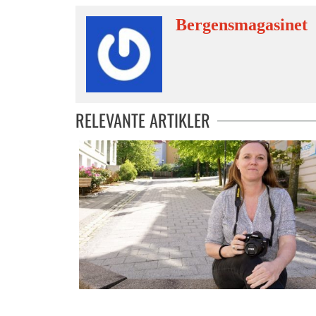
Bergensmagasinet
RELEVANTE ARTIKLER
– Vi vil oppleve mer når vi reiser