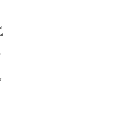
ed
at
r
r