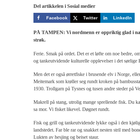
Del artikkelen i Sosial medier
Facebook
Twitter
LinkedIn
PÅ TAMPEN: Vi nordmenn er oppriktig glad i natur
strøk.
Ferie. Smak på ordet. Det er et løfte om noe bedre, om
og tankeutvidende kulturelle opplevelser i det sørlige
Men det er også ørretfiske i brusende elv i Norge, eller 
Meitemark som krøller seg rundt kroken på bambussta
1930. Trollgarn på Tysnes og tusen andre steder på Ve
Makrell på stang, utrolig mange sprellende fisk. Du kan
sa mor. Vi fisket likevel. Døgnet rundt.
Fisk og grill og tankeutvidende lykke også i den kjøl
landstedet. Far ble rar og snakket nesten stril med bond
Lukten av hesjing og beiset staur.