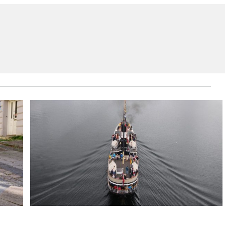
Då fjorden var ferdselsveg