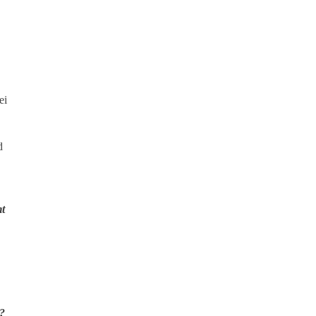
ei
d
mt
r?