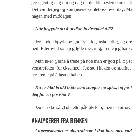
jeg egentlig dag inn og dag ut, det ble nesten som en f
Det var der jeg og kompisene samlet oss hver dag. 
hagen med middagen.
– Når begynte du å utvikle hodespillet ditt?
– Jeg hadde høyde og god fysikk ganske tidlig, og drev 
ned. Etterhvert som jeg følte mestring, trente jeg bare
– Man liker gjerne å trene på noe man er god på, og s
venstrefoten, for eksempel. Jeg sto i hagen og sparket
jeg trente på å heade ballen.
– Du er blitt brukt både som stopper og spiss, og på
deg for én posisjon?
– Jeg er ikke så glad i etterpåklokskap, men er fornøyd 
ANALYSERER FRA BENKEN
– Angrepsteamet er akkurat som i fjor, bare med end