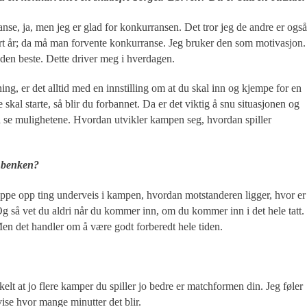
anse, ja, men jeg er glad for konkurransen. Det tror jeg de andre er også
ert år; da må man forvente konkurranse. Jeg bruker den som motivasjon.
 den beste. Dette driver meg i hverdagen.
ening, er det alltid med en innstilling om at du skal inn og kjempe for en
skal starte, så blir du forbannet. Da er det viktig å snu situasjonen og
å se mulighetene. Hvordan utvikler kampen seg, hvordan spiller
å benken?
nappe opp ting underveis i kampen, hvordan motstanderen ligger, hvor er
Og så vet du aldri når du kommer inn, om du kommer inn i det hele tatt.
Men det handler om å være godt forberedt hele tiden.
kelt at jo flere kamper du spiller jo bedre er matchformen din. Jeg føler
vise hvor mange minutter det blir.