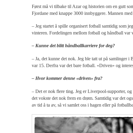
Først må vi tilbake til Azar og historien om en gutt s
Fjordane med knappe 3000 innbyggere. Mannen med tyrk
– Jeg startet å spille organisert fotball samtidig som
vinteren. Fordelingen mellom fotball og håndball var ve
– Kunne det blitt håndballkarriere for deg?
– Ja, det kunne det nok. Jeg ble tatt ut på samlinger i 
var 15. Derfra var det bare fotball. «Driven» og interes
– Hvor kommer denne «driven» fra?
– Det er nok flere ting. Jeg er Liverpool-supporter, o
det vokste det nok frem en drøm. Samtidig var det og
av tid å ta av, så vi samlet oss i hagen eller på fotballb