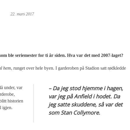
 Foto
22. mars 2017
om ble seriemester for ti år siden. Hva var det med 2007-laget?
al hem
, runget over hele byen. I garderoben på Stadion satt rødkledde
– Da jeg stod hjemme i hagen,
lå under, var
arderobe,
var jeg på Anfield i hodet. Da
litt historien
jeg satte skuddene, så var det
 igjen.
som Stan Collymore.