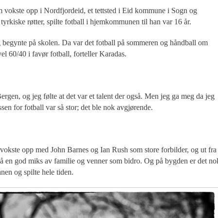
om vokste opp i Nordfjordeid, et tettsted i Eid kommune i Sogn og
iske røtter, spilte fotball i hjemkommunen til han var 16 år.
 jeg begynte på skolen. Da var det fotball på sommeren og håndball om
l 60/40 i favør fotball, forteller Karadas.
Bergen, og jeg følte at det var et talent der også. Men jeg ga meg da jeg
sen for fotball var så stor; det ble nok avgjørende.
g vokste opp med John Barnes og Ian Rush som store forbilder, og ut fra
så en god miks av familie og venner som bidro. Og på bygden er det no
anen og spilte hele tiden.