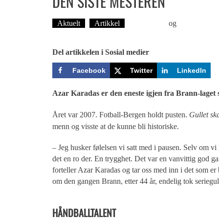
DEN SISTE MESTEREN
Aktuelt
Artikkel
Ove Landro
og
Øyvind Toft:
Del artikkelen i Sosial medier
Facebook
Twitter
LinkedIn
Azar Karadas er den eneste igjen fra Brann-laget s
Året var 2007. Fotball-Bergen holdt pusten.
Gullet sk
menn og visste at de kunne bli historiske.
– Jeg husker følelsen vi satt med i pausen. Selv om vi 
det en ro der. En trygghet. Det var en vanvittig god g
forteller Azar Karadas og tar oss med inn i det som er b
om den gangen Brann, etter 44 år, endelig tok seriegull
HÅNDBALLTALENT