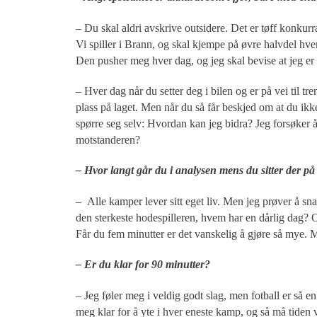
– Du skal aldri avskrive outsidere. Det er tøff konkurr
Vi spiller i Brann, og skal kjempe på øvre halvdel hv
Den pusher meg hver dag, og jeg skal bevise at jeg er
– Hver dag når du setter deg i bilen og er på vei til tr
plass på laget. Men når du så får beskjed om at du ikke 
spørre seg selv: Hvordan kan jeg bidra? Jeg forsøker 
motstanderen?
– Hvor langt går du i analysen mens du sitter der p
– Alle kamper lever sitt eget liv. Men jeg prøver å s
den sterkeste hodespilleren, hvem har en dårlig dag? 
Får du fem minutter er det vanskelig å gjøre så mye. 
– Er du klar for 90 minutter?
– Jeg føler meg i veldig godt slag, men fotball er så en
meg klar for å yte i hver eneste kamp, og så må tiden 