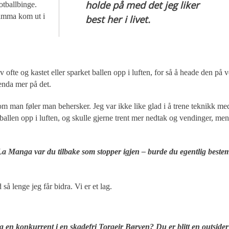
holde på med det jeg liker
otballbinge.
Mamma kom ut i
best her i livet.
ofte og kastet eller sparket ballen opp i luften, for så å heade den på v
 enda mer på det.
om man føler man behersker. Jeg var ikke like glad i å trene teknikk me
 ballen opp i luften, og skulle gjerne trent mer nedtak og vendinger, men
 La Manga var du tilbake som stopper igjen – burde du egentlig beste
så lenge jeg får bidra. Vi er et lag.
a en konkurrent i en skadefri Torgeir Børven? Du er blitt en outside