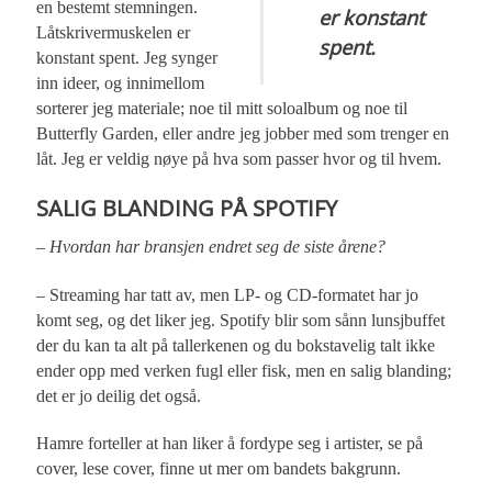
en bestemt stemningen.
er konstant
Låtskrivermuskelen er
spent.
konstant spent. Jeg synger
inn ideer, og innimellom
sorterer jeg materiale; noe til mitt soloalbum og noe til
Butterfly Garden, eller andre jeg jobber med som trenger en
låt. Jeg er veldig nøye på hva som passer hvor og til hvem.
SALIG BLANDING PÅ SPOTIFY
– Hvordan har bransjen endret seg de siste årene?
– Streaming har tatt av, men LP- og CD-formatet har jo
komt seg, og det liker jeg. Spotify blir som sånn lunsjbuffet
der du kan ta alt på tallerkenen og du bokstavelig talt ikke
ender opp med verken fugl eller fisk, men en salig blanding;
det er jo deilig det også.
Hamre forteller at han liker å fordype seg i artister, se på
cover, lese cover, finne ut mer om bandets bakgrunn.