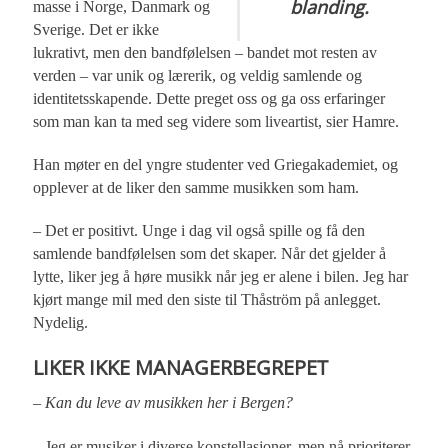
blanding.
masse i Norge, Danmark og
Sverige. Det er ikke
lukrativt, men den bandfølelsen – bandet mot resten av
verden – var unik og lærerik, og veldig samlende og
identitetsskapende. Dette preget oss og ga oss erfaringer
som man kan ta med seg videre som liveartist, sier Hamre.
Han møter en del yngre studenter ved Griegakademiet, og
opplever at de liker den samme musikken som ham.
– Det er positivt. Unge i dag vil også spille og få den
samlende bandfølelsen som det skaper. Når det gjelder å
lytte, liker jeg å høre musikk når jeg er alene i bilen. Jeg har
kjørt mange mil med den siste til Thåström på anlegget.
Nydelig.
LIKER IKKE MANAGERBEGREPET
– Kan du leve av musikken her i Bergen?
– Jeg er musiker i diverse konstellasjoner, men nå prioriterer