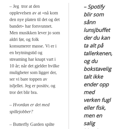
– Spotify
– Jeg tror at den
opplevelsen av at «nå kom
blir som
den nye platen til det og det
sånn
bandet» har forsvunnet.
lunsjbuffet
Men musikken lever jo som
der du kan
aldri før, og folk
ta alt på
konsumerer masse. Vi er i
tallerkenen,
en brytningstid og
streaming har knapt vart i
og du
10 år; når det gjelder hvilke
bokstavelig
muligheter som ligger der,
talt ikke
ser vi bare toppen av
ender opp
isfjellet. Jeg er positiv, og
med
tror det blir bra.
verken fugl
– Hvordan er det med
eller fisk,
spillejobber?
men en
salig
– Butterfly Garden spilte