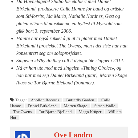
Da Havnelageret Studio ble etablert med Daniel
Birkeland, produserte Calle Hamre for band og artister
som StMorrits, Ida Maria, Nathalie Nordnes, Gest og
platen «Dans til musikken», en hyllest til Myrvold som
gikk bort 3. september 2006.
Hamre har også rukket å gi ut to plater med Daniel
Birkeland i prosjektet The Owens, men i det siste har han
konsentrert seg om soloprosjektet.
Singelen «Why do they call it dying» ble sluppet i 2014.
Nå er han ute med med singelen «Timing Circles», og
han har med seg Daniel Birkeland (gitar), Morten Skage
(bass og Tor Bjarne Bjelland (trommer).
Tagget
Apollon Records
Butterfly Garden
Calle
Hamre
Daniel Birkeland
Morten Skage
Simen Walle
The Owens
Tor Bjarne Bjelland
Viggo Krüger
William
Hut
Ove Landro