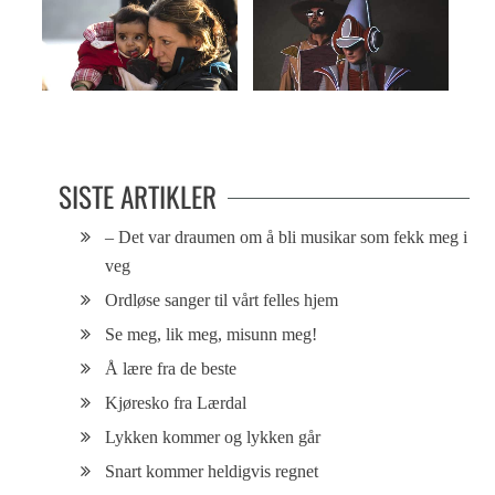
– Er vi empatiutmattet?
Årets 111 beste låter
SISTE ARTIKLER
– Det var draumen om å bli musikar som fekk meg i
veg
Ordløse sanger til vårt felles hjem
Se meg, lik meg, misunn meg!
Å lære fra de beste
Kjøresko fra Lærdal
Lykken kommer og lykken går
Snart kommer heldigvis regnet