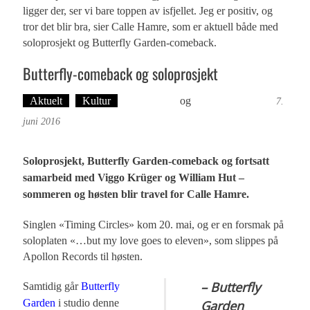
ligger der, ser vi bare toppen av isfjellet. Jeg er positiv, og
tror det blir bra, sier Calle Hamre, som er aktuell både med
soloprosjekt og Butterfly Garden-comeback.
Butterfly-comeback og soloprosjekt
Aktuelt
Kultur
Ove Landro
og
Øyvind Toft: Foto
7.
juni 2016
Soloprosjekt, Butterfly Garden-comeback og fortsatt
samarbeid med Viggo Krüger og William Hut –
sommeren og høsten blir travel for Calle Hamre.
Singlen «Timing Circles» kom 20. mai, og er en forsmak på
soloplaten «…but my love goes to eleven», som slippes på
Apollon Records til høsten.
– Butterfly
Samtidig går
Butterfly
Garden
i studio denne
Garden