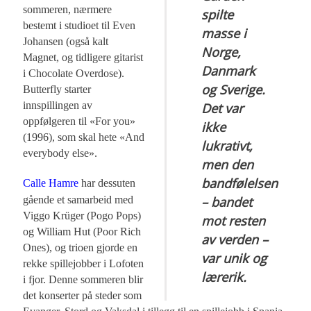
sommeren, nærmere
spilte
bestemt i studioet til Even
masse i
Johansen (også kalt
Norge,
Magnet, og tidligere gitarist
Danmark
i Chocolate Overdose).
og Sverige.
Butterfly starter
innspillingen av
Det var
oppfølgeren til «For you»
ikke
(1996), som skal hete «And
lukrativt,
everybody else».
men den
bandfølelsen
Calle Hamre
har dessuten
gående et samarbeid med
– bandet
Viggo Krüger (Pogo Pops)
mot resten
og William Hut (Poor Rich
av verden –
Ones), og trioen gjorde en
var unik og
rekke spillejobber i Lofoten
lærerik.
i fjor. Denne sommeren blir
det konserter på steder som