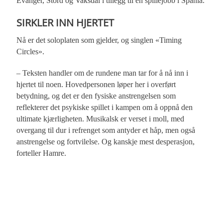
Evanger, Stord og Vaksdal i tillegg til en spillejobb i Spania.
SIRKLER INN HJERTET
Nå er det soloplaten som gjelder, og singlen «Timing
Circles».
– Teksten handler om de rundene man tar for å nå inn i
hjertet til noen. Hovedpersonen løper her i overført
betydning, og det er den fysiske anstrengelsen som
reflekterer det psykiske spillet i kampen om å oppnå den
ultimate kjærligheten. Musikalsk er verset i moll, med
overgang til dur i refrenget som antyder et håp, men også
anstrengelse og fortvilelse. Og kanskje mest desperasjon,
forteller Hamre.