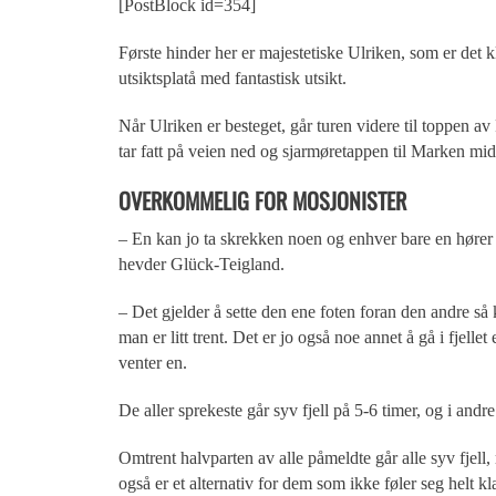
[PostBlock id=354]
Første hinder her er majestetiske Ulriken, som er det k
utsiktsplatå med fantastisk utsikt.
Når Ulriken er besteget, går turen videre til toppen av
tar fatt på veien ned og sjarmøretappen til Marken mid
OVERKOMMELIG FOR MOSJONISTER
– En kan jo ta skrekken noen og enhver bare en hører 
hevder Glück-Teigland.
– Det gjelder å sette den ene foten foran den andre så 
man er litt trent. Det er jo også noe annet å gå i fjelle
venter en.
De aller sprekeste går syv fjell på 5-6 timer, og i and
Omtrent halvparten av alle påmeldte går alle syv fjell
også er et alternativ for dem som ikke føler seg helt k