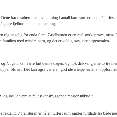
r. Dette har resultert i en jevn økning i antall barn som er med på turfeste
å gjøre fjellturen til en happening.
en tilgjengelig for enda flere. 7-fjellsturen er en real styrkeprøve, mens 
le familien med mindre barn, og det er veldig stas, sier turgeneralen.
 Nugatti kan være lurt denne dagen, og nok drikke, gjerne to-tre liter
 slipper blå tær. Det kan også være en god ide å teipe hælene, oppfordrer
gen, og skulle være et fellesskapsbyggende mosjonstilbud til
traktelig. 7-fjellsturen er nå en turfest som samler turglade fra både næ