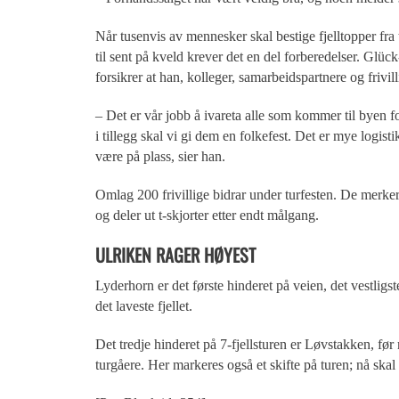
Når tusenvis av mennesker skal bestige fjelltopper fra
til sent på kveld krever det en del forberedelser. Glüc
forsikrer at han, kolleger, samarbeidspartnere og frivilli
– Det er vår jobb å ivareta alle som kommer til byen fo
i tillegg skal vi gi dem en folkefest. Det er mye logist
være på plass, sier han.
Omlag 200 frivillige bidrar under turfesten. De merker 
og deler ut t-skjorter etter endt målgang.
ULRIKEN RAGER HØYEST
Lyderhorn er det første hinderet på veien, det vestligst
det laveste fjellet.
Det tredje hinderet på 7-fjellsturen er Løvstakken, før
turgåere. Her markeres også et skifte på turen; nå skal