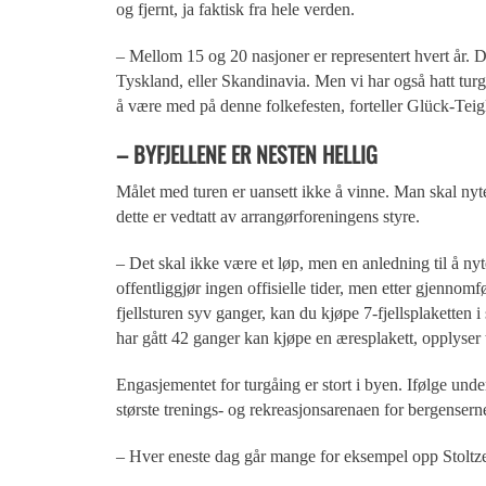
og fjernt, ja faktisk fra hele verden.
– Mellom 15 og 20 nasjoner er representert hvert år. 
Tyskland, eller Skandinavia. Men vi har også hatt tu
å være med på denne folkefesten, forteller Glück-Teig
– BYFJELLENE ER NESTEN HELLIG
Målet med turen er uansett ikke å vinne. Man skal nyte n
dette er vedtatt av arrangørforeningens styre.
– Det skal ikke være et løp, men en anledning til å nyt
offentliggjør ingen offisielle tider, men etter gjennomf
fjellsturen syv ganger, kan du kjøpe 7-fjellsplaketten 
har gått 42 ganger kan kjøpe en æresplakett, opplyser 
Engasjementet for turgåing er stort i byen. Ifølge un
største trenings- og rekreasjonsarenaen for bergensern
– Hver eneste dag går mange for eksempel opp Stoltz