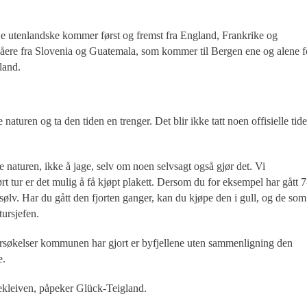
De utenlandske kommer først og fremst fra England, Frankrike og
rgåere fra Slovenia og Guatemala, som kommer til Bergen ene og alene f
land.
aturen og ta den tiden en trenger. Det blir ikke tatt noen offisielle tide
e naturen, ikke å jage, selv om noen selvsagt også gjør det. Vi
ørt tur er det mulig å få kjøpt plakett. Dersom du for eksempel har gått 7
i sølv. Har du gått den fjorten ganger, kan du kjøpe den i gull, og de som
tursjefen.
dersøkelser kommunen har gjort er byfjellene uten sammenligning den
e.
ekleiven, påpeker Glück-Teigland.