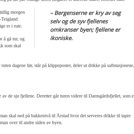
– Bergenserne er kry av seg
 tidlig morgen
k-Teigland
selv og de syv fjellenes
ge er i rute.
omkranser byen; fjellene er
ikoniske.
r å gå tur, og
ikk som skal
ruten dagene før, står på klippeposter, deler ut drikke på saftstasjonene
e av de sju fjellene. Deretter går turen videre til Damsgårdsfjellet, som e
 man skal ned på bakkenivå til Årstad hvor det serveres drikke til tapre
 man over til andre siden av byen.