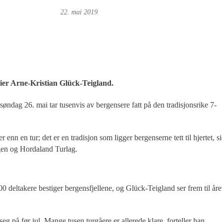
g
Foto: Ove Landro
22. mai 2019
 sier Arne-Kristian Glück-Teigland.
øndag 26. mai tar tusenvis av bergensere fatt på den tradisjonsrike 7-
enn en tur; det er en tradisjon som ligger bergenserne tett til hjertet, si
rgen og Hordaland Turlag.
00 deltakere bestiger bergensfjellene, og Glück-Teigland ser frem til åre
g på før jul. Mange tusen turgåere er allerede klare, forteller han.