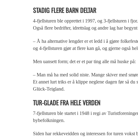
STADIG FLERE BARN DELTAR
4-fjellsturen ble opprettet i 1997, og 3-fjellsturen i fjo
Også flere bedrifter, idrettslag og andre lag har begynt 
– Å ha alternative lengder er et ledd i å gjøre folkefest
og 4-fjellsturen gjør at flere kan gå, og gjerne også he
Men uansett form; det er et par ting alle må huske på:
– Man må ha med solid niste. Mange skiver med smør og
Et annet lurt triks er å klippe neglene dagen før så du
Glück-Teigland.
TUR-GLADE FRA HELE VERDEN
7-fjellsturen ble startet i 1948 i regi av Turistforenin
bybefolkningen.
Siden har rekkeveidden og interessen for turen vokst be