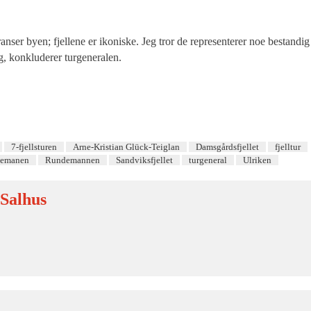
nser byen; fjellene er ikoniske. Jeg tror de representerer noe bestandig
g, konkluderer turgeneralen.
7-fjellsturen
Arne-Kristian Glück-Teiglan
Damsgårdsfjellet
fjelltur
emanen
Rundemannen
Sandviksfjellet
turgeneral
Ulriken
 Salhus