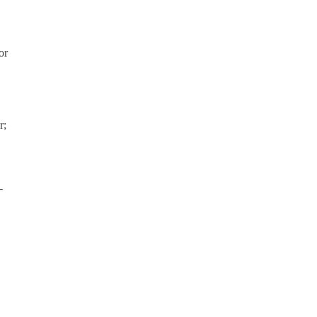
or
r;
-