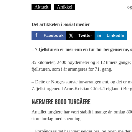
Aktuelt
Artikkel
Karoline Rossgård Salhus
o
Del artikkelen i Sosial medier
Facebook
Twitter
LinkedIn
– 7-fjellsturen er mer enn en tur for bergenserne,
35 kilometer, 2400 høydemeter og 8-12 timers gange; s
fjellsturen, som i år arrangeres for 71. gang.
– Dette er Norges største tur-arrangement, og det er mer 
7-fjellsturgeneral Arne-Kristian Glück-Teigland i Be
NÆRMERE 8000 TURGÅERE
Antallet turgåere har vært stabilt i mange år, omlag 80
store turdag med spenning.
– Forhåndssalget har vært veldig bra, og noen melder se