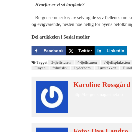
– Hvorfor er vi så turglade?
– Bergenserne er kry av selv og de syv fjellenes om kra
og evigvarende, nesten noe hellig for byens befolknin
Del artikkelen i Sosial medier
Facebook
Twitter
LinkedIn
Tagget
3-fjellsturen
4-fjellsturen
7-fjellsplaketten
Fløyen
friluftsliv
Lyderhorn
Løvstakken
Rund
Karoline Rossgård
http://bergensmagasinet.no
Foto: Ove Landro