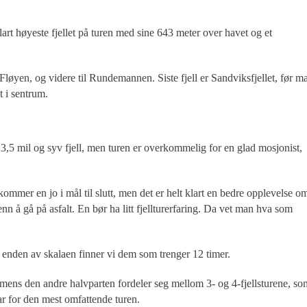
lart høyeste fjellet på turen med sine 643 meter over havet og et
 Fløyen, og videre til Rundemannen. Siste fjell er Sandviksfjellet, før m
t i sentrum.
3,5 mil og syv fjell, men turen er overkommelig for en glad mosjonist,
kommer en jo i mål til slutt, men det er helt klart en bedre opplevelse o
t enn å gå på asfalt. En bør ha litt fjellturerfaring. Da vet man hva som
re enden av skalaen finner vi dem som trenger 12 timer.
, mens den andre halvparten fordeler seg mellom 3- og 4-fjellsturene, so
lar for den mest omfattende turen.