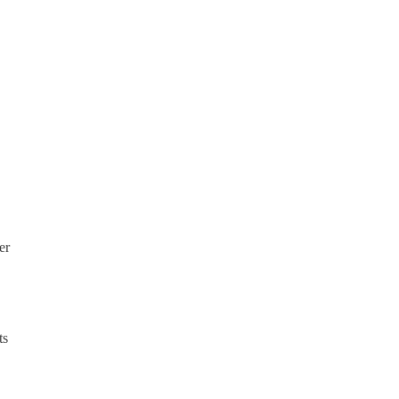
er
ts