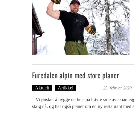
Furedalen alpin med store planer
Aktuelt
Artikkel
Ove Landro
25. februar 2020
– Vi ønsker å bygge en heis på høyre side av skianlegg
skog nå, og har også planer om en ny restaurant med af