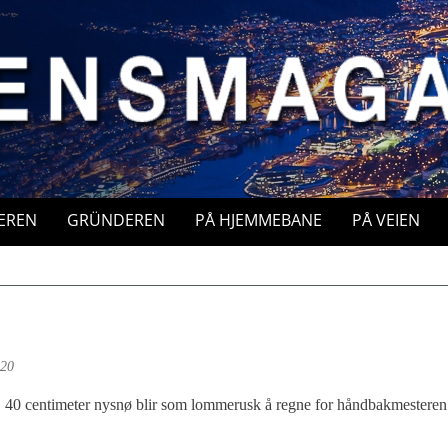
EREN
GRÜNDEREN
PÅ HJEMMEBANE
PÅ VEIEN
020
40 centimeter nysnø blir som lommerusk å regne for håndbakmesteren