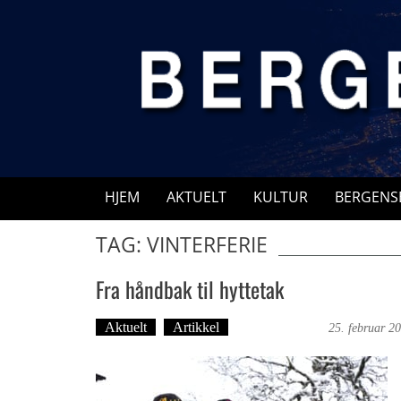
Skip
to
content
HJEM
AKTUELT
KULTUR
BERGENS
TAG: VINTERFERIE
Fra håndbak til hyttetak
Aktuelt
Artikkel
Irene R. Mjelde
25. februar 2