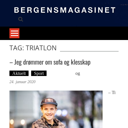
Skip
to
content
TAG: TRIATLON
– Jeg drømmer om sofa og klesskap
Aktuelt
Sport
Ingvild Bræin
og
Foto: Roy Bjørge
24. januar 2020
– Ti