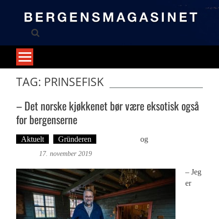
Skip
to
content
TAG: PRINSEFISK
– Det norske kjøkkenet bør være eksotisk også
for bergenserne
Aktuelt
Gründeren
Ove Landro
og
Foto: Roy
Bjørge
17. november 2019
– Jeg
er