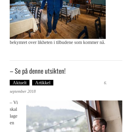
bekymret over likheten i tilbudene som kommer nå.
– Se på denne utsikten!
Aktuelt
Artikkel
Ingvild Festervoll Melien
6.
september 2018
– Vi
skal
lage
en