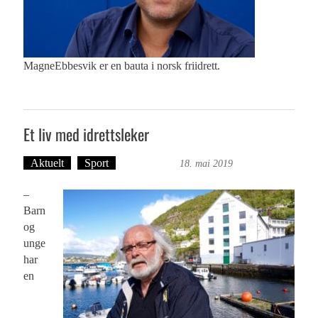
MagneEbbesvik er en bauta i norsk friidrett.
Et liv med idrettsleker
Aktuelt
Sport
Ove Landro
18. mai 2019
–
Barn
og
unge
har
en