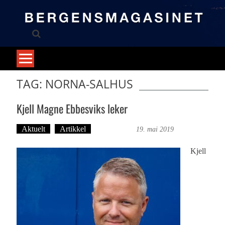
Skip
to
content
TAG: NORNA-SALHUS
Kjell Magne Ebbesviks leker
Aktuelt
Artikkel
Ove Landro
19. mai 2019
Kjell