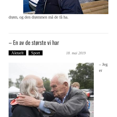
drøm, og den drømmen må de få ha.
– En av de største vi har
Aktuelt
Sport
Ove Landro
18. mai 2019
– Jeg
er