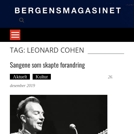
Skip
to
content
TAG: LEONARD COHEN
Sangene som skapte forandring
Aktuelt
Kultur
Tekst: Magne Fonn Hafskor
26.
desember 2019