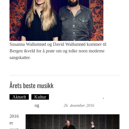
Susanna Wallumrød og David Wallumrød kommer til
Bergen ikveld for å prate om og tolke noen moderne
sangskatter.
Årets beste musikk
Aktuelt
Kultur
Tekst: Magne Fonn Hafskor
,
Dag-
Arne Nilssen
og
Ove Landro
26. desember 2016
2016
er