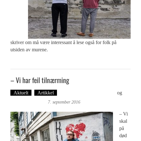
skriver om må være interessant å lese også for folk på
utsiden av murene.
– Vi har feil tilnærming
Aktuelt
Artikkel
Tekst: Magne Fonn Hafskor
og
Øyvind Toft: Foto
7. september 2016
– Vi
skal
på
død