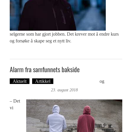
selgerne som har gjort jobben. Det krever mot å endre kurs
og forsøke å skape seg et nytt liv.
Alarm fra samfunnets bakside
Aktuelt
Artikkel
Øistein Jakobsen: Foto
og
Tekst:
Magne Fonn Hafskor
23. august 2018
– Det
vi