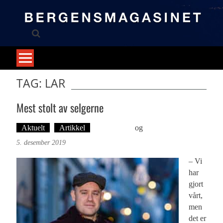
Skip
to
content
TAG: LAR
Mest stolt av selgerne
Aktuelt
Artikkel
Ove Landro
og
Foto: Roy Bjørge
5. desember 2019
– Vi
har
gjort
vårt,
men
det er