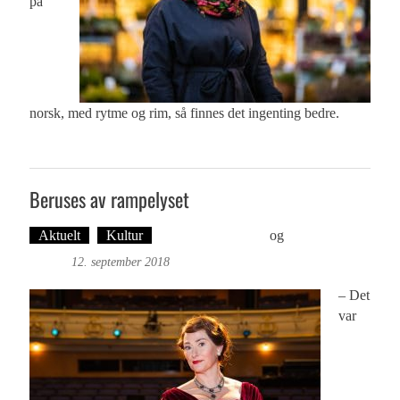
på
norsk, med rytme og rim, så finnes det ingenting bedre.
Beruses av rampelyset
Aktuelt
Kultur
Martine H. Leknes
og
Foto: Roy
Bjørge
12. september 2018
– Det
var