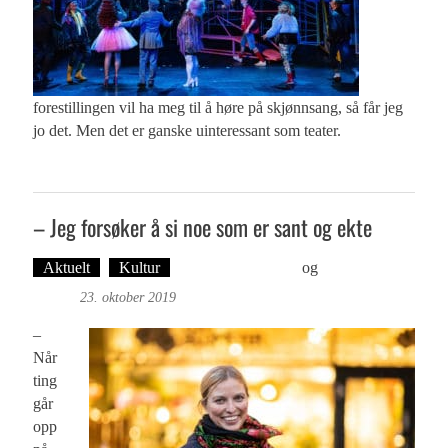
forestillingen vil ha meg til å høre på skjønnsang, så får jeg
jo det. Men det er ganske uinteressant som teater.
– Jeg forsøker å si noe som er sant og ekte
Aktuelt
Kultur
Martine H. Leknes
og
Foto: Roy
Bjørge
23. oktober 2019
–
Når
ting
går
opp