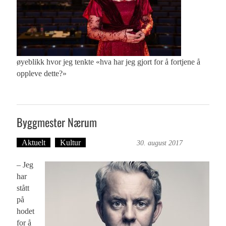
øyeblikk hvor jeg tenkte «hva har jeg gjort for å fortjene å
oppleve dette?»
Byggmester Nærum
Aktuelt
Kultur
Ingvild Bræin
30. august 2017
– Jeg
har
stått
på
hodet
for å