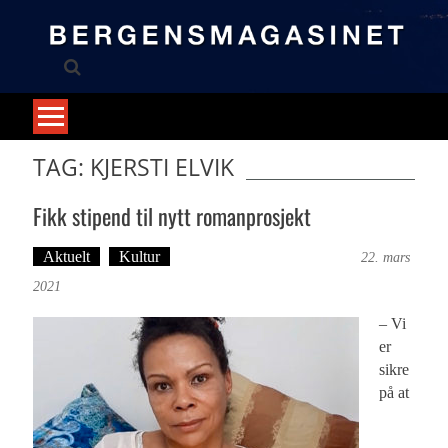
Skip
to
content
TAG: KJERSTI ELVIK
Fikk stipend til nytt romanprosjekt
Aktuelt
Kultur
Tekst: Magne Fonn Hafskor
22. mars
2021
– Vi
er
sikre
på at