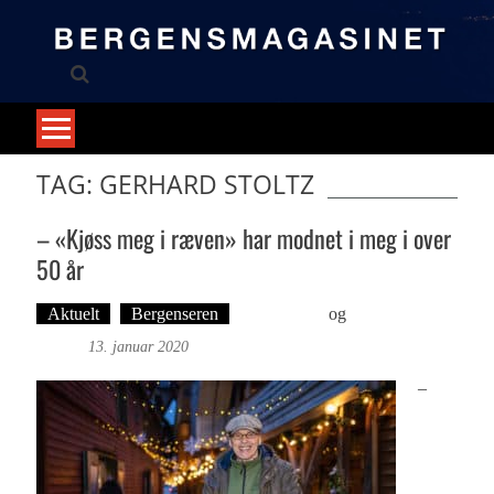
Skip
to
content
TAG: GERHARD STOLTZ
– «Kjøss meg i ræven» har modnet i meg i over
50 år
Aktuelt
Bergenseren
Ove Landro
og
Foto: Roy
Bjørge
13. januar 2020
–