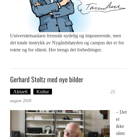
Universitetsaulaen fremstår nydelig og imponerende, men
det totale inntrykk av Nygårdshøyden og campus der er for
rotete og for slitent. Her trengs det forbedringer.
Gerhard Stoltz med nye bilder
Aktuelt
Kultur
Tekst: Magne Fonn Hafskor
23.
august 2018
– Det
er
ikke
sånn