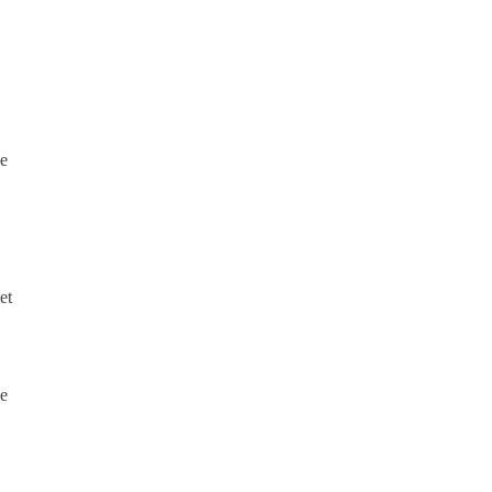
ye
et
oe