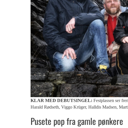
KLAR MED DEBUTSINGEL:
Festplassen ser frem
Harald Rødseth, Viggo Krüger, Halldis Madsen, Mart
Pusete pop fra gamle pønkere