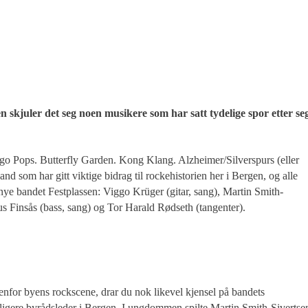
skjuler det seg noen musikere som har satt tydelige spor etter seg
 Pops. Butterfly Garden. Kong Klang. Alzheimer/Silverspurs (eller
 som har gitt viktige bidrag til rockehistorien her i Bergen, og alle
 nye bandet Festplassen: Viggo Krüger (gitar, sang), Martin Smith-
s Finsås (bass, sang) og Tor Harald Rødseth (tangenter).
for byens rockscene, drar du nok likevel kjensel på bandets
igere byrådsleder i Bergen. I ungdommen spilte Martin Smith-Sivertse