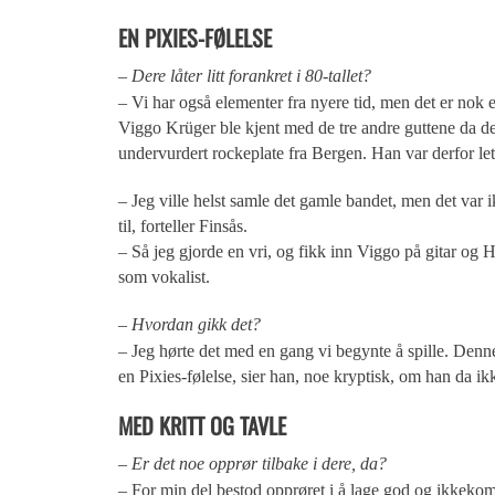
EN PIXIES-FØLELSE
– Dere låter litt forankret i 80-tallet?
– Vi har også elementer fra nyere tid, men det er nok 
Viggo Krüger ble kjent med de tre andre guttene da de 
undervurdert rockeplate fra Bergen. Han var derfor let
– Jeg ville helst samle det gamle bandet, men det var 
til, forteller Finsås.
– Så jeg gjorde en vri, og fikk inn Viggo på gitar og 
som vokalist.
– Hvordan gikk det?
– Jeg hørte det med en gang vi begynte å spille. Denne
en Pixies-følelse, sier han, noe kryptisk, om han da i
MED KRITT OG TAVLE
– Er det noe opprør tilbake i dere, da?
– For min del bestod opprøret i å lage god og ikkekomm