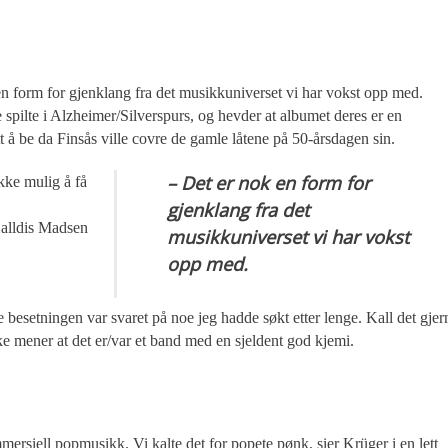
en form for gjenklang fra det musikkuniverset vi har vokst opp med.
spilte i Alzheimer/Silverspurs, og hevder at albumet deres er en
t å be da Finsås ville covre de gamle låtene på 50-årsdagen sin.
– Det er nok en form for
ikke mulig å få
gjenklang fra det
Halldis Madsen
musikkuniverset vi har vokst
opp med.
 besetningen var svaret på noe jeg hadde søkt etter lenge. Kall det gjer
kke mener at det er/var et band med en sjeldent god kjemi.
ersiell popmusikk. Vi kalte det for popete pønk, sier Krüger i en lett