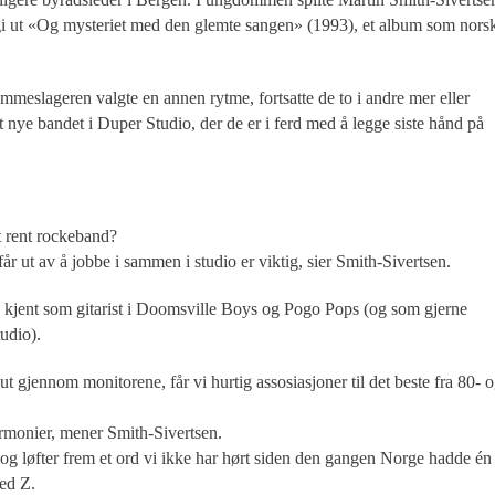
 gi ut «Og mysteriet med den glemte sangen» (1993), et album som nors
ommeslageren valgte en annen rytme, fortsatte de to i andre mer eller
 nye bandet i Duper Studio, der de er i ferd med å legge siste hånd på
t rent rockeband?
r ut av å jobbe i sammen i studio er viktig, sier Smith-Sivertsen.
r, kjent som gitarist i Doomsville Boys og Pogo Pops (og som gjerne
tudio).
t gjennom monitorene, får vi hurtig assosiasjoner til det beste fra 80- 
rmonier, mener Smith-Sivertsen.
 og løfter frem et ord vi ikke har hørt siden den gangen Norge hadde én
ed Z.