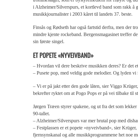
i Alzheimer/Silverspurs, et kortlevd band som rakk å
musikkjournalister i 2003 kåret til landets 37. beste.
Finsås og Rødseth har også fartstid derfra, men der tr
mindre kjente rockeband. Bergensmagasinet treffer det
sin første singel.
ET POPETE «NYVEIVBAND»
– Hvordan vil dere beskrive musikken deres? Er det e
– Pusete pop, med veldig gode melodier. Og lyden vi få
– Vi er på jakt etter den gode låten, sier Viggo Krüge
bekrefter ryktet om at Pogo Pops er på vei tilbake til s
Jørgen Træen styrer spakene, og ut fra det som lekker u
90-tallet.
– Alzheimer/Silverspurs var mer brutal pop med disha
– Festplassen er et popete «nyveivband», sier Krüger,
fjernsynskanal og alle musikkprogrammene het noe m