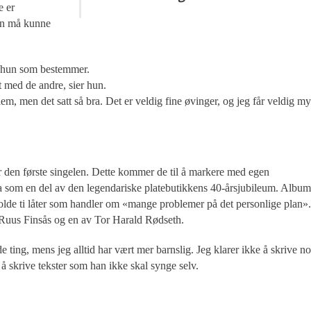
e er
un må kunne
er hun som bestemmer.
et med de andre, sier hun.
em, men det satt så bra. Det er veldig fine øvinger, og jeg får veldig m
ir den første singelen. Dette kommer de til å markere med egen
da som en del av den legendariske platebutikkens 40-årsjubileum. Album
olde ti låter som handler om «mange problemer på det personlige plan».
 Ruus Finsås og en av Tor Harald Rødseth.
 ting, mens jeg alltid har vært mer barnslig. Jeg klarer ikke å skrive n
 å skrive tekster som han ikke skal synge selv.