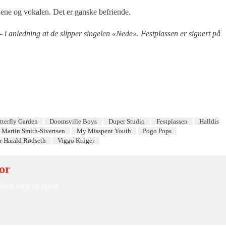
nene og vokalen. Det er ganske befriende.
– i anledning at de slipper singelen «Nede». Festplassen er signert på
tterfly Garden
Doomsville Boys
Duper Studio
Festplassen
Halldis
Martin Smith-Sivertsen
My Misspent Youth
Pogo Pops
r Harald Rødseth
Viggo Krüger
or
Send meg en epost