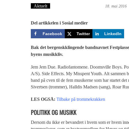
Aktuelt
Tekst: Magne Fonn Hafskor
18. mai 2016
Del artikkelen i Sosial medier
Facebook
Twitter
LinkedIn
Bak det bergenskklingende bandnavnet Festplassen 
byens musikkliv.
Jem Jem Due. Radiofantomene. Doomsville Boys. Pogo
A/S). Side Effects. My Misspent Youth. Alt sammen band
band på cven til de fem musikerne som har startet det
Sivertsen (trommer), Halldis Madsen (sang), Roar Ruu
LES OGSÅ:
Tilbake på trommekrakken
POLITIKK OG MUSIKK
Dersom du ikke er bevandret i hvem som er hvem innen
trommeslager, som er bystyremedlem for Høyre og tidl