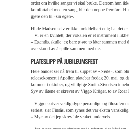
ordet om hvilke sanger vi skal bruke. Dersom hun ikk
komfortabel med en sang, blir den neppe fremført. H
gjøre den til «sin egen».
Hilde Madsen selv er ikke umiddelbart enig i at det 
– Vi er en kvintett, der vokalen er et instrument i likh
– Egentlig skulle jeg bare gjøre to låter sammen med d
overskudd av å spille sammen med de.
PLATESLIPP PÅ JUBILEUMSFEST
Hele bandet ser nå frem til slippet av «Nede», som bl
releasekonsert i Apollon platebar fredag 20. mai, og 
kommer i oktober, og vil ifølge Smith-Sivertsen inneh
Syv av låtene er skrevet av Viggo Krüger, to av Roar
– Viggo skriver veldig dype personlige og filosoferende
seriøst, sier Finsås, som synes det var ekstra vanskelig
– Mye av det jeg skrev ble vraket underveis.