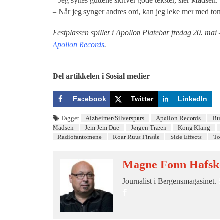
– Jeg synes guttene skriver gode tekster, sier Madsen.
– Når jeg synger andres ord, kan jeg leke mer med to
Festplassen spiller i Apollon Platebar fredag 20. mai 
Apollon Records
.
Del artikkelen i Sosial medier
Facebook
Twitter
LinkedIn
Tagget
Alzheimer/Silverspurs
Apollon Records
Bu
Madsen
Jem Jem Due
Jørgen Træen
Kong Klang
Radiofantomene
Roar Ruus Finsås
Side Effects
To
Magne Fonn Hafsk
Journalist i Bergensmagasinet.