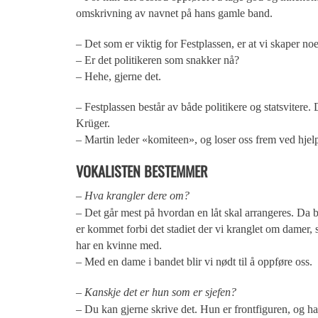
omskrivning av navnet på hans gamle band.
– Det som er viktig for Festplassen, er at vi skaper n
– Er det politikeren som snakker nå?
– Hehe, gjerne det.
– Festplassen består av både politikere og statsvitere. D
Krüger.
– Martin leder «komiteen», og loser oss frem ved hjelp a
VOKALISTEN BESTEMMER
– Hva krangler dere om?
– Det går mest på hvordan en låt skal arrangeres. Da b
er kommet forbi det stadiet der vi kranglet om damer, si
har en kvinne med.
– Med en dame i bandet blir vi nødt til å oppføre oss.
– Kanskje det er hun som er sjefen?
– Du kan gjerne skrive det. Hun er frontfiguren, og har