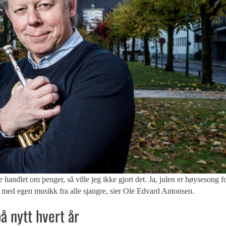
t om penger, så ville jeg ikke gjort det. Ja, julen er høysesong f
n med egen musikk fra alle sjangre, sier Ole Edvard Antonsen.
å nytt hvert år