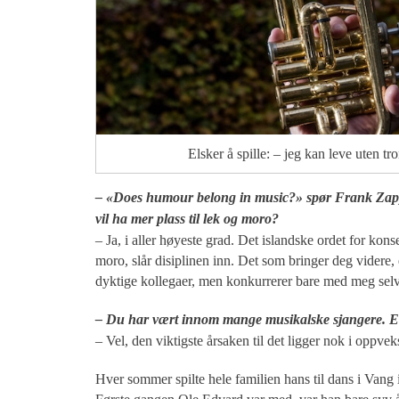
Elsker å spille: – jeg kan leve uten t
– «Does humour belong in music?» spør Frank Zappa i 
vil ha mer plass til lek og moro?
– Ja, i aller høyeste grad. Det islandske ordet for ko
moro, slår disiplinen inn. Det som bringer deg videre,
dyktige kollegaer, men konkurrerer bare med meg selv
– Du har vært innom mange musikalske sjangere. Er
– Vel, den viktigste årsaken til det ligger nok i oppve
Hver sommer spilte hele familien hans til dans i Vang 