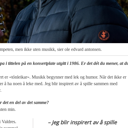
rompeten, men ikke uten musikk, sier ole edvard antonsen.
tittelen på en konsertplate utgitt i 1986. Er det dét du mener, at d
nsert er «tónleikar». Musikk begynner med lek og humor. Når det ikke er
 er å ha noen å leke med. Jeg blir inspirert av å spille sammen med
.
 det en del av det samme?
ksten min.
– Jeg blir inspirert av å spille
i Valdres.