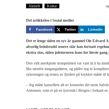
Aktuelt
Kultur
Tekst: Magne Fonn Hafskor
o
Del artikkelen i Sosial medier
Facebook
Twitter
LinkedIn
Det er lenge siden en syv år gammel Ole Edvard 
alvorlig beinbrudd senere står han fortsatt regelmes
ekstra stas, siden juleturneen hans for første gang
Den vidt anerkjente trompetisten var vant til å ha innti
like utenfor inngangsdøren, og pådro seg to kompliser
sykesengen og resten av fjoråret på krykker måtte til fø
– Jeg måtte kansellere alt av konserter det neste halvåre
Antonsen, som er på en lynvisitt i Bergen i forkant av 