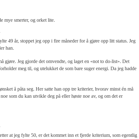
e mye smerter, og orket lite.
?
fylte 49 år, stoppet jeg opp i fire måneder for å gjøre opp litt status. Jeg
ler han.
må gjøre. Jeg gjorde det omvendte, og laget en «not to do-list». Det
forholder meg til, og utelukket de som bare suger energi. Da jeg hadde
 ønsket å påta seg. Her satte han opp tre kriterier, hvorav minst én må
noe som du kan utvikle deg på eller høste noe av, og om det er
?
etter at jeg fylte 50, er det kommet inn et fjerde kriterium, som egentlig