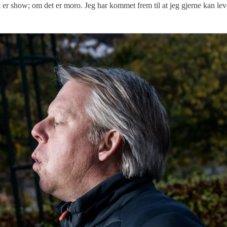
et er show; om det er moro. Jeg har kommet frem til at jeg gjerne kan lev