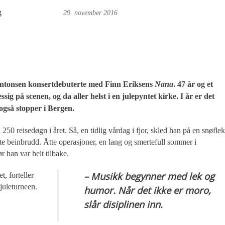
g
Øyvind Toft: Foto
29. november 2016
Antonsen konsertdebuterte med Finn Eriksens
Nana
. 47 år og et
sig på scenen, og da aller helst i en julepyntet kirke. I år er det
 også stopper i Bergen.
l 250 reisedøgn i året. Så, en tidlig vårdag i fjor, skled han på en snøfle
te beinbrudd. Åtte operasjoner, en lang og smertefull sommer i
r han var helt tilbake.
– Musikk begynner med lek og
t, forteller
juleturneen.
humor. Når det ikke er moro,
slår disiplinen inn.