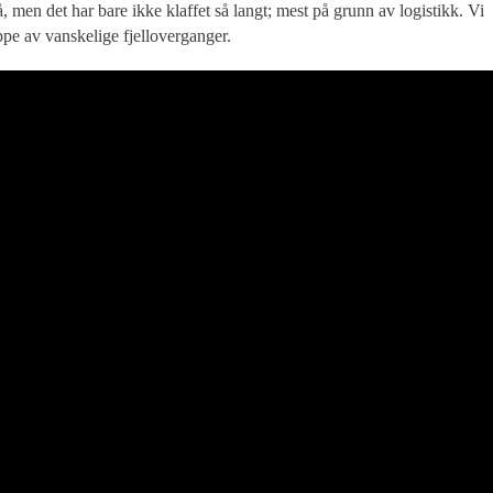
gså, men det har bare ikke klaffet så langt; mest på grunn av logistikk. Vi
oppe av vanskelige fjelloverganger.