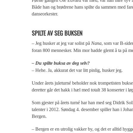
Første gangen Ole Edvard var med, var han bare syv 
Både han og brødrene hans spilte da sammen med far
danseorkester.
SPILTE AV SEG BUKSEN
– Jeg husker at jeg var solist på
Nana
, som var B-siden
foran 800 mennesker. Min mor hadde glemt å ta på meg 
– Du spilte buksa av deg selv?
– Hehe. Ja, akkurat det var litt pinlig, husker jeg.
Under årets juleturné beholder nok trompetisten bukse
deretter går det hakk i hæl med totalt 38 konserter i lø
Som gjester på årets turné har han med seg Didrik So
talenter i 2012. Søndag 4. desember spiller han i Johan
Bergen.
– Bergen er en utrolig vakker by, og det er alltid hygg