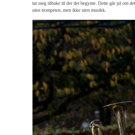
tar meg tilbake til der det begynte. Dette går på om d
uten trompeten, men ikke uten musikk.