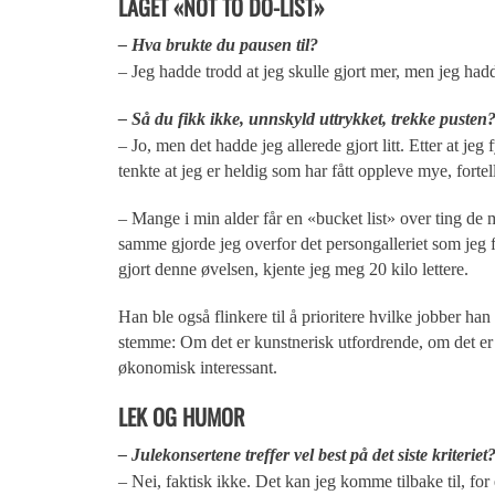
LAGET «NOT TO DO-LIST»
– Hva brukte du pausen til?
– Jeg hadde trodd at jeg skulle gjort mer, men jeg hadd
– Så du fikk ikke, unnskyld uttrykket, trekke pusten
– Jo, men det hadde jeg allerede gjort litt. Etter at jeg 
tenkte at jeg er heldig som har fått oppleve mye, fortel
– Mange i min alder får en «bucket list» over ting de 
samme gjorde jeg overfor det persongalleriet som jeg 
gjort denne øvelsen, kjente jeg meg 20 kilo lettere.
Han ble også flinkere til å prioritere hvilke jobber han
stemme: Om det er kunstnerisk utfordrende, om det er 
økonomisk interessant.
LEK OG HUMOR
– Julekonsertene treffer vel best på det siste kriteriet
– Nei, faktisk ikke. Det kan jeg komme tilbake til, for 