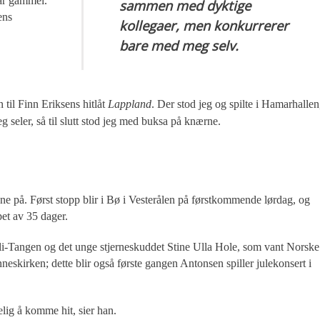
år gammel.
sammen med dyktige
ens
kollegaer, men konkurrerer
bare med meg selv.
 til Finn Eriksens hitlåt
Lappland
. Der stod jeg og spilte i Hamarhallen
seler, så til slutt stod jeg med buksa på knærne.
ne på. Først stopp blir i Bø i Vesterålen på førstkommende lørdag, og
pet av 35 dager.
lli-Tangen og det unge stjerneskuddet Stine Ulla Hole, som vant Norske
neskirken; dette blir også første gangen Antonsen spiller julekonsert i
elig å komme hit, sier han.