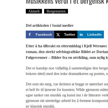
Musikkens verdi i et bergensk
Aktuelt
Bergenseren
Tekst: Magne Fonn Hafs
Del artikkelen i Sosial medier
Facebook
Twitter
LinkedIn
Etter å ha tilbrakt en ettermiddag i Kjell Wernøes (
roman, den sterkt selvbiografiske Bildet av Dorian
Følgesvenner – Bilder fra en utvikling, som nylig 
Det er kanskje noe vidløftig å sammenligne den bergen
bokens tittel) med den irske dramatikeren og poeten, og
Det som slo meg, var derimot at begge er størrelser so
et helt liv til tjeneste for kunsten; Wilde gjennom måte
egne tanker om musikk og kunst inn i de litterære ve
gjennom sitt utrettelige arbeid for å fremme komponis
av klassisk musikk.