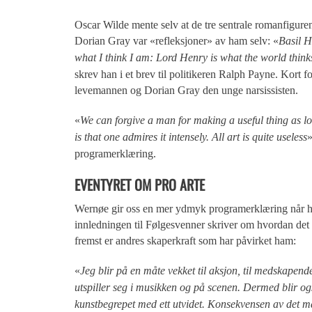
Oscar Wilde mente selv at de tre sentrale romanfiguren
Dorian Gray var «refleksjoner» av ham selv: «
Basil H
what I think I am: Lord Henry is what the world think
skrev han i et brev til politikeren Ralph Payne. Kort 
levemannen og Dorian Gray den unge narsissisten.
«
We can forgive a man for making a useful thing as lo
is that one admires it intensely.
All art is quite useless
»
programerklæring.
EVENTYRET OM PRO ARTE
Wernøe gir oss en mer ydmyk programerklæring når h
innledningen til Følgesvenner skriver om hvordan det 
fremst er andres skaperkraft som har påvirket ham:
«
Jeg blir på en måte vekket til aksjon, til medskapend
utspiller seg i musikken og på scenen. Dermed blir og
kunstbegrepet med ett utvidet. Konsekvensen av det m