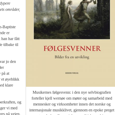
dypere
ets områder,
n-Baptiste
nde er
 han har fått
 tilbake til
var jo den
der
 på at
 et øyeblikk
med klare
Musikernes følgesvenn: i den nye selvbiografien
forteller kjell wernøe om møter og samarbeid med
erkraften, og
mennesker og virksomheter innen det norske og
ygger vi med
internasjonale musikklivet, gjennom en epoke preget
res på veien.