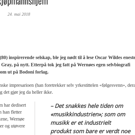
 kjøpmannshjem
kor
24. mai 2018
80) inspirerende selskap, ble jeg nødt til å lese Oscar Wildes enest
 Gray, på nytt. Etterpå tok jeg fatt på Wernøes egen selvbiografi
kom ut på Bodoni forlag.
ske impresarioen (han foretrekker selv yrkestittelen «følgesvenn», der
 det gjør jeg da heller ikke.
– Det snakkes hele tiden om
m har dedisert
n han fletter
«musikkindustrien»; som om
rkene, Wernøe
musikk er et industrielt
ter og utøvere
produkt som bare er verdt noe