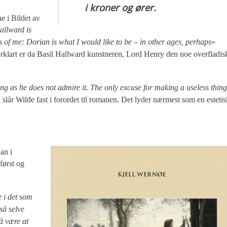
i kroner og ører.
e i Bildet av
allward is
s of me: Dorian is what I would like to be – in other ages, perhaps
»
forklart er da Basil Hallward kunstneren, Lord Henry den noe overfladis
ng as he does not admire it. The only excuse for making a useless thing
 slår Wilde fast i forordet til romanen. Det lyder nærmest som en estetis
an i
først og
e i det som
så selve
å være at