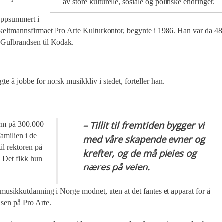
av store kulturelle, sosiale og politiske endringer.
oppsummert i
enkeltmannsfirmaet Pro Arte Kulturkontor, begynte i 1986. Han var da 48
g Gulbrandsen til Kodak.
gte å jobbe for norsk musikkliv i stedet, forteller han.
– Tillit til fremtiden bygger vi
jerm på 300.000
familien i de
med våre skapende evner og
il rektoren på
krefter, og de må pleies og
. Det fikk hun
næres på veien.
musikkutdanning i Norge modnet, uten at det fantes et apparat for å
lsen på Pro Arte.