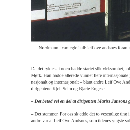
Nordmann i carnegie hall: leif ove andsnes foran ne
Da det ryktes at noen hadde startet slik virksomhet, tok
Mørk. Han hadde allerede vunnet flere internasjonale p
nasjonalt og internasjonalt – blant andre Leif Ove 
dirigentene Kjell Seim og Bjarte Engeset.
– Det betød vel en del at dirigenten Mariss Jansons
– Det stemmer. For oss skjedde det to vesentlige ting 
andre var at Leif Ove Andsnes, som tidenes yngste soli