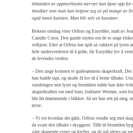
tilstanden av oppmerksomt nærvær kan åpne opp for 
innsikter som man kan betjene seg av på mange av liv
også innen kunsten. Man blir selv en kunstner
.
Bokens omslag viser Orfeus og Eurydike, malt av Jea
Camille Corot. Den gamle myten om de to unge elske
velkjent. Etter at Orfeus har spilt så vakkert på lyren at
hele underverdenen til å gråte, får Eurydike lov å vende
de levendes verden.
– Den unge kvinnen er gudesønnens skaperkraft. Det 
han hadde tapt, og skulle få lov til å hente tilbake. Un
vandringen mot lyset og fremtiden måtte han ikke tvile
skaperkraften var med ham, forklarer Wernøe, som for
blir litt drømmende i blikket. Så ser han rett på meg, 
øyne.
– Vi vet hvordan det gikk. Orfeus vendte seg mot skap
da svant den tilbake i skyggene. Tillit til fremtiden b
våre skapende evner og krefter, og de må pleies og næ