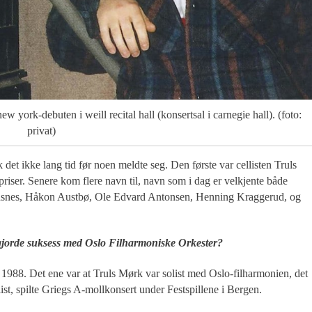
w york-debuten i weill recital hall (konsertsal i carnegie hall). (foto:
privat)
 det ikke lang tid før noen meldte seg. Den første var cellisten Truls
riser. Senere kom flere navn til, navn som i dag er velkjente både
Andsnes, Håkon Austbø, Ole Edvard Antonsen, Henning Kraggerud, og
 gjorde suksess med Oslo Filharmoniske Orkester?
i 1988. Det ene var at Truls Mørk var solist med Oslo-filharmonien, det
st, spilte Griegs A-mollkonsert under Festspillene i Bergen.