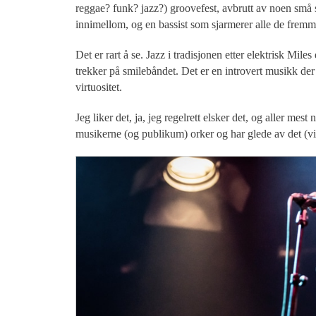
reggae? funk? jazz?) groovefest, avbrutt av noen små 
innimellom, og en bassist som sjarmerer alle de fremmø
Det er rart å se. Jazz i tradisjonen etter elektrisk Mi
trekker på smilebåndet. Det er en introvert musikk der l
virtuositet.
Jeg liker det, ja, jeg regelrett elsker det, og aller mes
musikerne (og publikum) orker og har glede av det (vi 