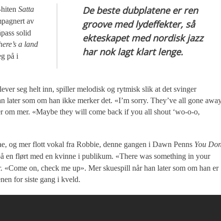
De beste dubplatene er ren
-hiten
Satta
ompagnert av
groove med lydeffekter, så
pass solid
ekteskapet med nordisk jazz
here’s a land
har nok lagt klart lenge.
g på i
ever seg helt inn, spiller melodisk og rytmisk slik at det svinger
an later som om han ikke merker det. «I’m sorry. They’ve all gone away
ber om mer. «Maybe they will come back if you all shout ‘wo-o-o,
eggae, og mer flott vokal fra Robbie, denne gangen i Dawn Penns
You Don
på en flørt med en kvinne i publikum. «There was something in your
er. «Come on, check me up». Mer skuespill når han later som om han er
enen for siste gang i kveld.