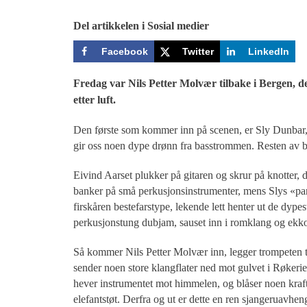
Del artikkelen i Sosial medier
Facebook
Twitter
LinkedIn
Fredag var Nils Petter Molvær tilbake i Bergen, d
etter luft.
Den første som kommer inn på scenen, er Sly Dunbar, l
gir oss noen dype drønn fra basstrommen. Resten av b
Eivind Aarset plukker på gitaren og skrur på knotter,
banker på små perkusjonsinstrumenter, mens Slys «partn
firskåren bestefarstype, lekende lett henter ut de dyp
perkusjonstung dubjam, sauset inn i romklang og ekko
Så kommer Nils Petter Molvær inn, legger trompeten 
sender noen store klangflater ned mot gulvet i Røkerie
hever instrumentet mot himmelen, og blåser noen kraf
elefantstøt. Derfra og ut er dette en ren sjangeruavheng