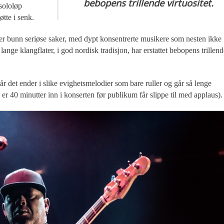
bebopens trillende virtuositet.
sololøp
tte i senk.
les er bunn seriøse saker, med dypt konsentrerte musikere som nesten ikke
ange klangflater, i god nordisk tradisjon, har erstattet bebopens trillend
t når det ender i slike evighetsmelodier som bare ruller og går så lenge
er 40 minutter inn i konserten før publikum får slippe til med applaus).