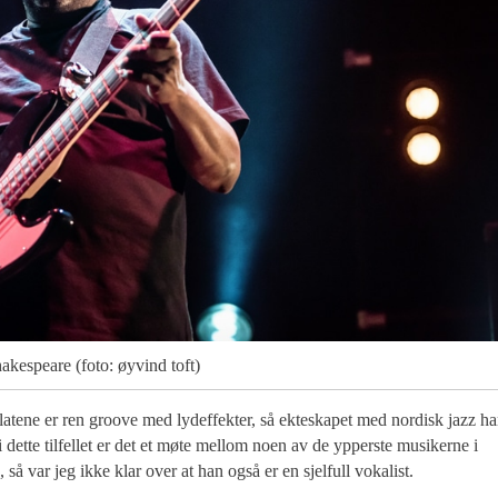
akespeare (foto: øyvind toft)
tene er ren groove med lydeffekter, så ekteskapet med nordisk jazz ha
 i dette tilfellet er det et møte mellom noen av de ypperste musikerne i
så var jeg ikke klar over at han også er en sjelfull vokalist.