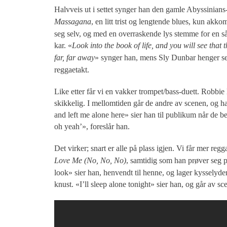
Halvveis ut i settet synger han den gamle Abyssinians
Massagana
, en litt trist og lengtende blues, kun akk
seg selv, og med en overraskende lys stemme for en så
kar. «
Look into the book of life, and you will see that t
far, far away
» synger han, mens Sly Dunbar henger se
reggaetakt.
Like etter får vi en vakker trompet/bass-duett. Robbie l
skikkelig. I mellomtiden går de andre av scenen, og h
and left me alone here» sier han til publikum når de 
oh yeah’», foreslår han.
Det virker; snart er alle på plass igjen. Vi får mer r
Love Me (No, No, No)
, samtidig som han prøver seg 
look» sier han, henvendt til henne, og lager kysselyd
knust. «I’ll sleep alone tonight» sier han, og går av sc