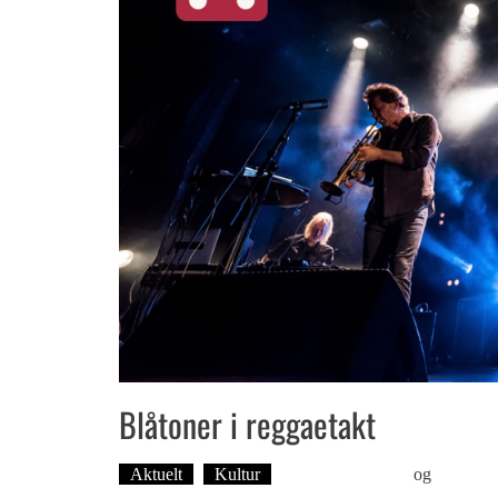
Blåtoner i reggaetakt
Aktuelt
Kultur
Øyvind Toft: Foto
og
Tekst: 