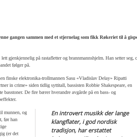
enne gangen sammen med et stjernelag som fikk Røkeriet til å gisp
ett gjenkjennelig på rastafletter og brannmannshjelm. Han setter seg, 
andet følger på.
 den finske elektronika-trollmannen Sasu «Vladislav Delay» Ripatti
er in crime» siden tidlig syttitall, bassisten Robbie Shakespeare, en
este basstoner. De fire bærer hverandre avgårde på en bass- og
effekter.
En introvert musikk der lange
til munnen, og
t, før han
klangflater, i god nordisk
tige
tradisjon, har erstattet
ig (er det