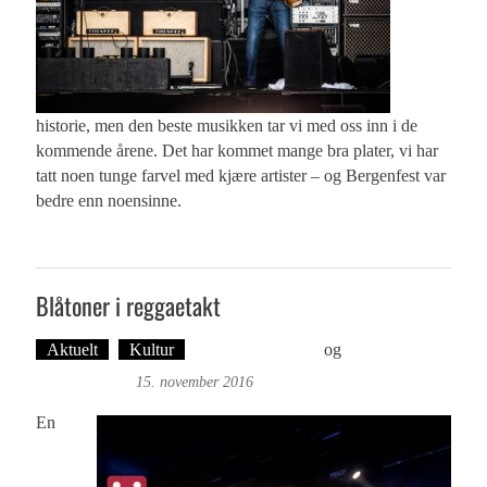
historie, men den beste musikken tar vi med oss inn i de
kommende årene. Det har kommet mange bra plater, vi har
tatt noen tunge farvel med kjære artister – og Bergenfest var
bedre enn noensinne.
Blåtoner i reggaetakt
Aktuelt
Kultur
Øyvind Toft: Foto
og
Tekst: Magne
Fonn Hafskor
15. november 2016
En