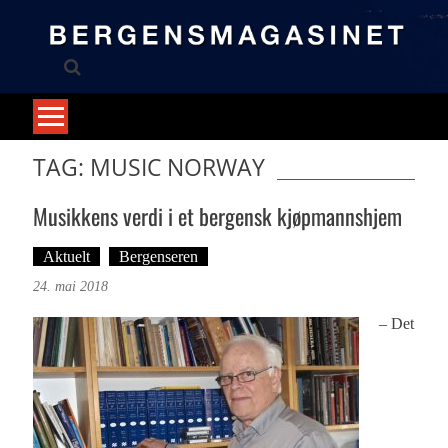
Skip
to
content
TAG: MUSIC NORWAY
Musikkens verdi i et bergensk kjøpmannshjem
Aktuelt
Bergenseren
Tekst: Magne Fonn Hafskor
24. mai 2018
– Det