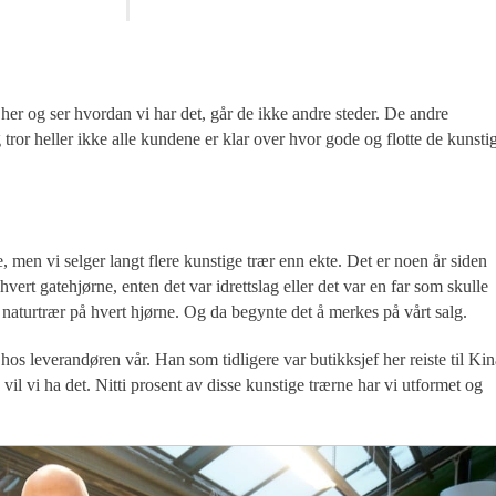
 her og ser hvordan vi har det, går de ikke andre steder. De andre
g tror heller ikke alle kundene er klar over hvor gode og flotte de kunsti
e, men vi selger langt flere kunstige trær enn ekte. Det er noen år siden
å hvert gatehjørne, enten det var idrettslag eller det var en far som skulle
v naturtrær på hvert hjørne. Og da begynte det å merkes på vårt salg.
r hos leverandøren vår. Han som tidligere var butikksjef her reiste til Kin
vil vi ha det. Nitti prosent av disse kunstige trærne har vi utformet og