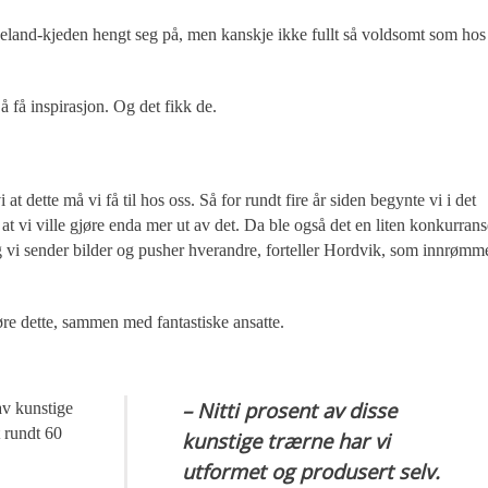
ageland-kjeden hengt seg på, men kanskje ikke fullt så voldsomt som hos
 få inspirasjon. Og det fikk de.
 at dette må vi få til hos oss. Så for rundt fire år siden begynte vi i det
t at vi ville gjøre enda mer ut av det. Da ble også det en liten konkurran
g vi sender bilder og pusher hverandre, forteller Hordvik, som innrømm
re dette, sammen med fantastiske ansatte.
– Nitti prosent av disse
av kunstige
t rundt 60
kunstige trærne har vi
utformet og produsert selv.