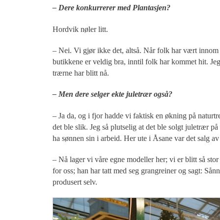
– Dere konkurrerer med Plantasjen?
Hordvik nøler litt.
– Nei. Vi gjør ikke det, altså. Når folk har vært innom
butikkene er veldig bra, inntil folk har kommet hit. Je
trærne har blitt nå.
– Men dere selger ekte juletrær også?
– Ja da, og i fjor hadde vi faktisk en økning på naturtr
det ble slik. Jeg så plutselig at det ble solgt juletrær p
ha sønnen sin i arbeid. Her ute i Åsane var det salg a
– Nå lager vi våre egne modeller her; vi er blitt så sto
for oss; han har tatt med seg grangreiner og sagt: Sånn 
produsert selv.