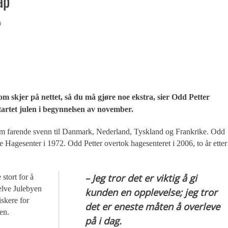
ap
9
om skjer på nettet, så du må gjøre noe ekstra, sier Odd Petter
tartet julen i begynnelsen av november.
som farende svenn til Danmark, Nederland, Tyskland og Frankrike. Odd
e Hagesenter i 1972. Odd Petter overtok hagesenteret i 2006, to år etter
– Jeg tror det er viktig å gi
stort for å
elve Julebyen
kunden en opplevelse; jeg tror
iskere for
det er eneste måten å overleve
en.
på i dag.