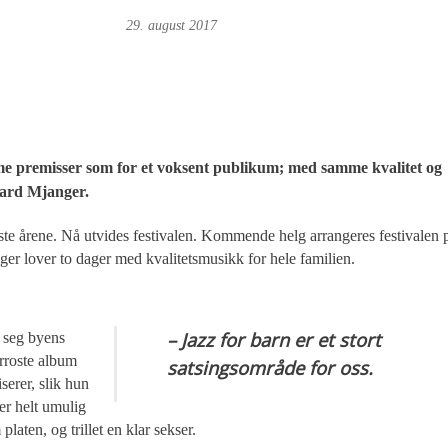
Magne Fonn Hafskor
29. august 2017
amme premisser som for et voksent publikum; med samme kvalitet og
vard Mjanger.
siste årene. Nå utvides festivalen. Kommende helg arrangeres festivalen 
ger lover to dager med kvalitetsmusikk for hele familien.
– Jazz for barn er et stort
t seg byens
erroste album
satsingsområde for oss.
serer, slik hun
er helt umulig
platen, og trillet en klar sekser.