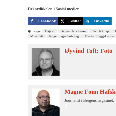
Del artikkelen i Sosial medier
Facebook
Twitter
LinkedIn
Tagget
Bajazz
Bergen Jazzforum
Crab is Crap
Miss Tati
Roger Lygre Solvang
Øyvind Hegg-Lunde
Øyvind Toft: Foto
Magne Fonn Hafsk
Journalist i Bergensmagasinet.