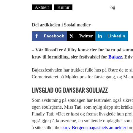
Aktuelt
Kultur
Øyvind Toft: Foto
og
Tekst: 
Del artikkelen i Sosial medier
Facebook
Twitter
LinkedIn
– Vår filosofi er å tilby konserter for barn på s
Bajazz
krav til formidling, sier festivalsjef for
, Ed
Bajazzfestivalen har trukket fulle hus på Østre de to 
Cornerteateret på Møhlenpris for første gang, og Mjan
LIVSGLAD OG DANSBAR SOULJAZZ
Som avslutning på søndagen har festivalen også sikre
egen soulstjerne, Miss Tati, som nylig slapp sitt kritik
Finally Tati. «Det er først og fremst livsglede hun proji
også gjør på konsertene, en smittende opplagthet som 
å sitte stille til»
skrev Bergensmagasinets anmelder
om 