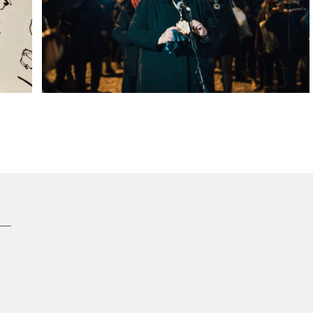
5000 hodelykter lyste opp Bergen