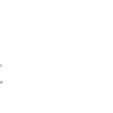
d
dt
,