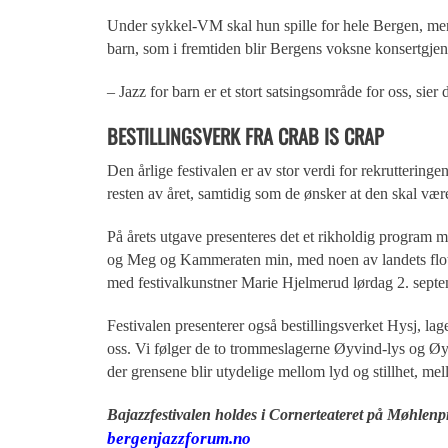
Under sykkel-VM skal hun spille for hele Bergen, men 
barn, som i fremtiden blir Bergens voksne konsertgjen
– Jazz for barn er et stort satsingsområde for oss, si
BESTILLINGSVERK FRA CRAB IS CRAP
Den årlige festivalen er av stor verdi for rekrutterin
resten av året, samtidig som de ønsker at den skal være
På årets utgave presenteres det et rikholdig program 
og Meg og Kammeraten min, med noen av landets flotte
med festivalkunstner Marie Hjelmerud lørdag 2. septe
Festivalen presenterer også bestillingsverket Hysj, la
oss. Vi følger de to trommeslagerne Øyvind-lys og
der grensene blir utydelige mellom lyd og stillhet, me
Bajazzfestivalen holdes i Cornerteateret på Møhlenp
bergenjazzforum.no