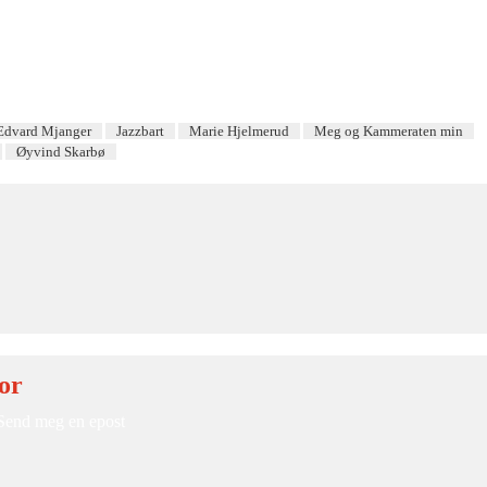
Edvard Mjanger
Jazzbart
Marie Hjelmerud
Meg og Kammeraten min
Øyvind Skarbø
or
Send meg en epost